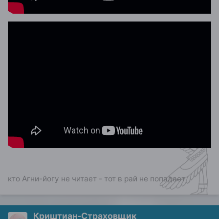
кто Агни-йогу не читает - тот в рай не попадает
Криштиан-Страховщик