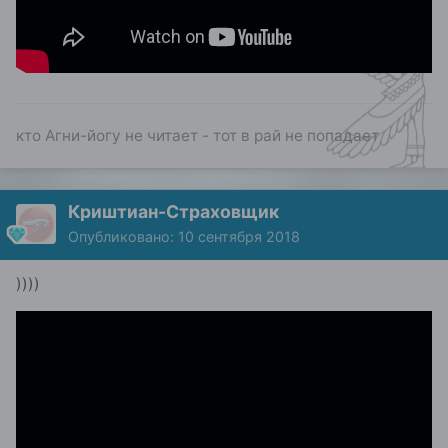
кто Агни-йогу не читает - тот в рай не попадает
Криштиан-Страховщик
Опубликовано:
10 сентября 2018
))))