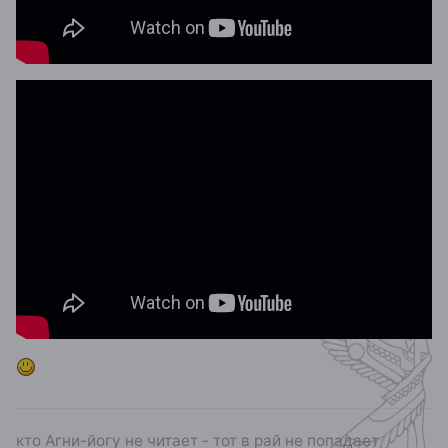
кто Агни-йогу не читает - тот в рай не попадает