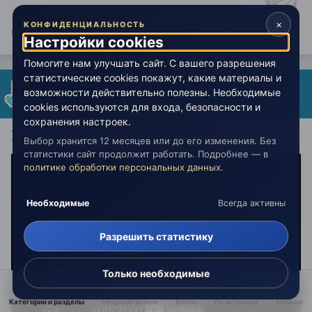
×
КОНФИДЕНЦИАЛЬНОСТЬ
кто Агни-йогу не читает - тот в рай не попадает
Настройки cookies
Помогите нам улучшать сайт. С вашего разрешения
статистические cookies покажут, какие материалы и
Криштиан-Страховщик
возможности действительно полезны. Необходимые
Опубликовано:
13 сентября 2018
cookies используются для входа, безопасности и
сохранения настроек.
)
Выбор хранится 12 месяцев или до его изменения. Без
статистики сайт продолжит работать. Подробнее — в
политике обработки персональных данных
.
Необходимые
Всегда активны
Разрешить статистику
Только необходимые
Категории и разделы
Непрочитанные
Войти
Регистрация
Больше