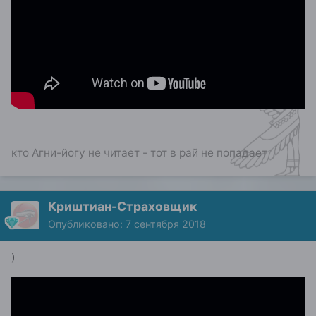
кто Агни-йогу не читает - тот в рай не попадает
Криштиан-Страховщик
Опубликовано:
7 сентября 2018
)