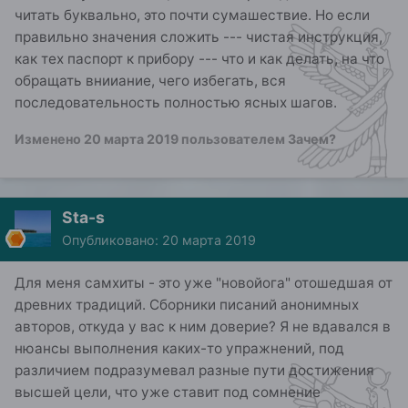
традиции.
читать буквально, это почти сумашествие. Но если
П.С. А фильм уверен, вам понравится, там как
правильно значения сложить --- чистая инструкция,
раз агхори похож на такого как вы описываете.
как тех паспорт к прибору --- что и как делать, на что
обращать внииание, чего избегать, вся
последовательность полностью ясных шагов.
Изменено
20 марта 2019
пользователем Зачем?
Sta-s
Опубликовано:
20 марта 2019
Для меня самхиты - это уже "новойога" отошедшая от
древних традиций. Сборники писаний анонимных
авторов, откуда у вас к ним доверие? Я не вдавался в
нюансы выполнения каких-то упражнений, под
различием подразумевал разные пути достижения
высшей цели, что уже ставит под сомнение