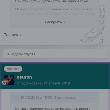
Начитанность и духовность - не одно и тоже.
Можно прочесть сообщения всех крутых магов
форума веджат и все религиозные тексты, но так
и не продвинуться ни на шаг, то есть остаться
Раскрыть
без качественных внутренних изменений.
Точнячек
4 недели спустя...
Новичок
neuron
Опубликовано:
14 апреля 2019
19.03.2019 в 16:20,
Sta-s
сказал:
Не знаю конечно нашел он их или нет, просто