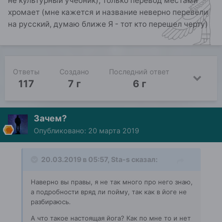
не культурный учебник), только перевод местами
хромает (мне кажется и название неверно перевели
на русский, думаю ближе Я - тот кто перешел черту)
Ответы
Создано
Последний ответ
117
7 г
6 г
Зачем?
Опубликовано:
20 марта 2019
20.03.2019 в 05:57,
Sta-s
сказал:
Наверно вы правы, я не так много про него знаю,
а подробности вряд ли пойму, так как в йоге не
разбираюсь.
А что такое настоящая йога? Как по мне то и нет