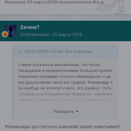
Изменено
20 марта 2019
пользователем Sta-s
Зачем?
Опубликовано:
20 марта 2019
20.03.2019 в 11:54,
Sta-s
сказал:
У меня сложилось впечатление, что после
Патанджали в первоисточниках большой пробел
(насколько понимаю точного перевода нет и до
нас дошла малая часть его трудов). Упанишады я
бы вообще не относил к йоге, это джайна - путь
которым шли большинство браминов - изучение
гимнов и священных текстов. Ну а самхиты - это
сборники неизвестных авторов и между ними и
Раскрыть
Патанджали больше тысячи лет. Более того они
конфликтуют по смыслу с древними текстами.
Руку на отсечение, за позицию которая у меня
Упанишады достаточно широкий задел охватывают.
сформировалась, я бы конечно не дал, по этому