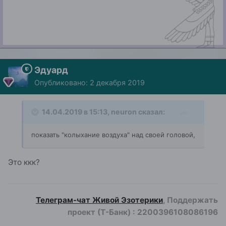
Эдуард
Опубликовано:
2 декабря 2019
14.04.2019 в 15:13,
neuron
сказал:
показать "колыхание воздуха" над своей головой,
Это ккк?
Телеграм-чат Живой Эзотерики
, Поддержать
проект (Т-Банк)
:
2200396108086196