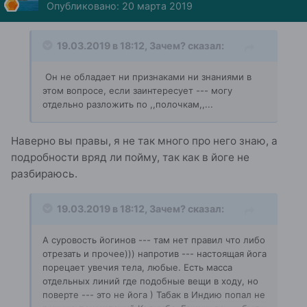
Опубликовано:
20 марта 2019
19.03.2019 в 18:12,
Зачем?
сказал:
Он не обладает ни признаками ни знаниями в
этом вопросе, если заинтересует --- могу
отдельно разложить по ,,полочкам,,...
Наверно вы правы, я не так много про него знаю, а
подробности вряд ли пойму, так как в йоге не
разбираюсь.
19.03.2019 в 18:12,
Зачем?
сказал:
А суровость йогинов --- там нет правил что либо
отрезать и прочее))) напротив --- настоящая йога
порецает увечия тела, любые. Есть масса
отдельных линий где подобные вещи в ходу, но
поверте --- это не йога ) Табак в Индию попал не