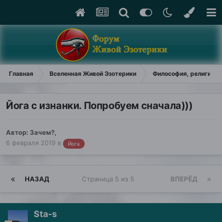
Главная
Вселенная Живой Эзотерики
Философия, религия, у
Йога с изнанки. Попробуем сначала)))
Автор:
Зачем?
,
6 февраля 2019
в
Йога
НАЗАД
Страница 5 из 5
ВПЕРЁД
Sta-s