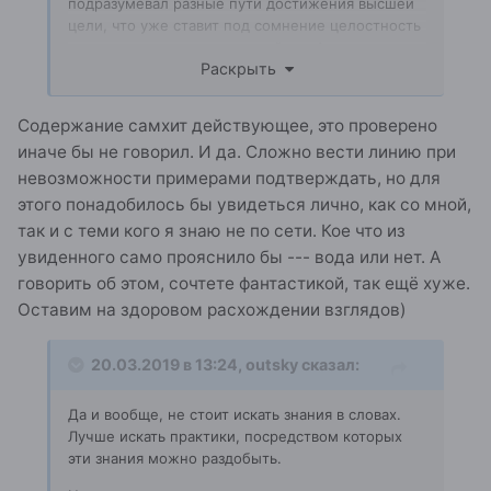
подразумевал разные пути достижения высшей
цели, что уже ставит под сомнение целостность
всего современного учения йоги. А что там в
Раскрыть
кхечаривидье? Если читать буквально, то у меня
получается движениеведение или транспортная
логистика))
Содержание самхит действующее, это проверено
иначе бы не говорил. И да. Сложно вести линию при
невозможности примерами подтверждать, но для
этого понадобилось бы увидеться лично, как со мной,
так и с теми кого я знаю не по сети. Кое что из
увиденного само прояснило бы --- вода или нет. А
говорить об этом, сочтете фантастикой, так ещё хуже.
Оставим на здоровом расхождении взглядов)
20.03.2019 в 13:24,
outsky
сказал:
Да и вообще, не стоит искать знания в словах.
Лучше искать практики, посредством которых
эти знания можно раздобыть.