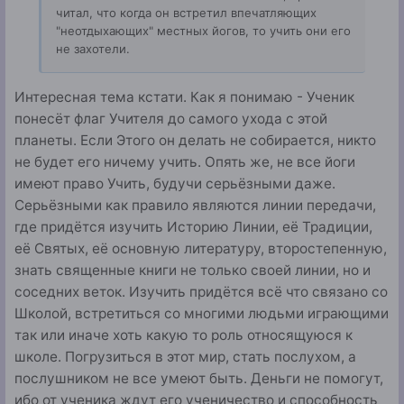
читал, что когда он встретил впечатляющи
х
"неотдыхающих" местных йогов, то у
чить они его
не захотели.
Интересная тема кстати. Как я понимаю - Ученик
понесёт флаг Учителя до самого ухода с этой
планеты. Если Этого он делать не собирается, никто
не будет его ничему учить. Опять же, не все йоги
имеют право Учить, будучи серьёзными даже.
Серьёзными как правило являются линии передачи,
где придётся изучить Историю Линии, её Традиции,
её Святых, её основную литературу, второстепенную,
знать священные книги не только своей линии, но и
соседних веток. Изучить придётся всё что связано со
Школой, встретиться со многими людьми играющими
так или иначе хоть какую то роль относящуюся к
школе. Погрузиться в этот мир, стать послухом, а
послушником не все умеют быть. Деньги не помогут,
ибо от ученика ждут его ученичество и способность