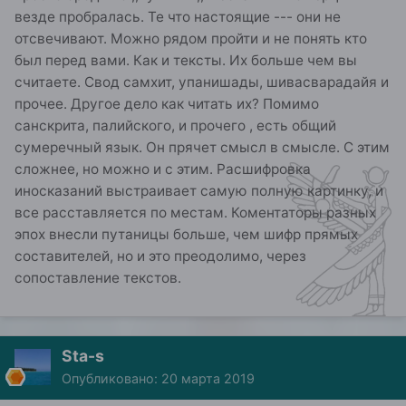
и когда они их получили, но мне кажется спецом
везде пробралась. Те что настоящие --- они не
это сделали в определенный момент по каким-
отсвечивают. Можно рядом пройти и не понять кто
то причинам своего служения. Могу
поискать фотку одного из них и кинуть в личку,
был перед вами. Как и тексты. Их больше чем вы
если вам интересно. Я не особо в теме, просто
считаете. Свод самхит, упанишады, шивасварадайя и
читал монографию индолога Глушковой, что-
прочее. Другое дело как читать их? Помимо
то по истории йоги и немного общался с этими
санскрита, палийского, и прочего , есть общий
садху. В общем знания фрагментарны очень, на
сумеречный язык. Он прячет смысл в смысле. С этим
правоту не претендую, а просто описываю свои
впечатления.
сложнее, но можно и с этим. Расшифровка
иносказаний выстраивает самую полную картинку, и
П.С. Кстати смотрели фильм "Я-Бог" про агхори?
все расставляется по местам. Коментаторы разных
Меня впечатлил(как художественный фильм
эпох внесли путаницы больше, чем шифр прямых
разумеется, а не культурный учебник), только
перевод местами хромает (мне кажется и
составителей, но и это преодолимо, через
название неверно перевели на русский, думаю
сопоставление текстов.
ближе Я - тот кто перешел черту)
Sta-s
Опубликовано:
20 марта 2019