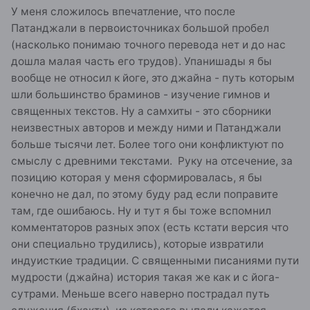
У меня сложилось впечатление, что после
Патанджали в первоисточниках большой пробел
(насколько понимаю точного перевода нет и до нас
дошла малая часть его трудов). Упанишады я бы
вообще не относил к йоге, это джайна - путь которым
шли большинство браминов - изучение гимнов и
священных текстов. Ну а самхиты - это сборники
неизвестных авторов и между ними и Патанджали
больше тысячи лет. Более того они конфликтуют по
смыслу с древними текстами. Руку на отсечение, за
позицию которая у меня сформировалась, я бы
конечно не дал, по этому буду рад если поправите
там, где ошибаюсь. Ну и тут я бы тоже вспомнил
комментаторов разных эпох (есть кстати версия что
они специально трудились), которые извратили
индуисткие традиции. С священными писаниями пути
мудрости (джайна) история такая же как и с йога-
сутрами. Меньше всего наверно пострадал путь