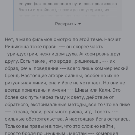
ее уже (как полноценного пути, альтернативного
бхакти и джайнам), знания давно утеряны, из
первоисточников остались только некоторые
записи Патанджали, их явно недостаточно, мы об
Раскрыть
этом с вами уже говорили немного. Почему
агхори, занимающийся йогой по древним
Нет, я мало фильмов смотрю по этой теме. Насчет
традициям - не настоящий йогин? Тот, с кем я
познакомился кажется был не агхори, а
Ришикеша тоже правы --- он скорее часть
классическим шиваитом, хотя я не уверен
туриндустрии, нежли дом духа. Агхори рознь друг
(агхори, если не ошибаюсь служат Яме - слуге
другу. Есть такие , что вроде ,,ришикеша,, --- их
Шивы). В любом случае и то и то - путь бхакти
образ, речь, поведение --- всего лишь коммерческий
(служения кому-то из Богов). Мне честно говоря
бренд. Настоящие агхори сильны, особенно их не
кажется, что многие бхакти, включая и агхори,
намного лучше разбираются в йоге, чем
ритуальная линия, она и йоге не уступает. Но они не
именитые учителя из Ришикеша. Просто они
всегда привязаны к имени --- Шивы или Кали. Это
используют ее в другом направлении. Йога и
более как путь через тьму к свету, действие от
джайна, подразумевали конечной целью
обратного, экстримальные методы,,все то что на пике
освобождение из колеса воплощений через тело
--- страха, боли, реального риска, итд. Тоесть ---
и ум(знания) соответственно, бхакти - нет (они
продолжают воплощаться с избранным Богом/
сильные обстоятельства. А настоящая йога осталась.
Богиней, решая круг вопросов, находящийся в
Только вы правы и в том, что это сложно найти ,
компетенции их Бога). Про увечия я не знаю где
просто бродя по ,,нужным,, местам --- комерция