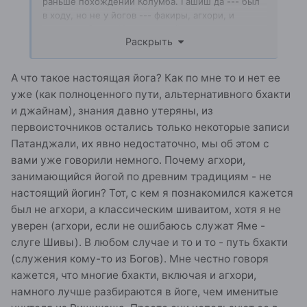
раньше похождений Колумба. Гашиш да --- был
в ходу, но не у йогов --- факиры, агхори, и
прочая публика. Их путают с йогами даже
Раскрыть
исследователи, что не странно --- они много
фишечек переняли...а в целом --- не плохо.
А что такое настоящая йога? Как по мне то и нет ее
уже (как полноценного пути, альтернативного бхакти
и джайнам), знания давно утеряны, из
первоисточников остались только некоторые записи
Патанджали, их явно недостаточно, мы об этом с
вами уже говорили немного. Почему агхори,
занимающийся йогой по древним традициям - не
настоящий йогин? Тот, с кем я познакомился кажется
был не агхори, а классическим шиваитом, хотя я не
уверен (агхори, если не ошибаюсь служат Яме -
слуге Шивы). В любом случае и то и то - путь бхакти
(служения кому-то из Богов). Мне честно говоря
кажется, что многие бхакти, включая и агхори,
намного лучше разбираются в йоге, чем именитые