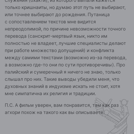
служения (бхакти), из которого выпали кажется
только кришнаиты, но думаю этот путь не выбирают,
или точнее выбирают до рождения. Путаница
с сопоставлением текстов мне видится
непреодолимой, по причине невозможности точного
перевода (санскрит-мертвый язык, никто им
полностью не владеет, лучшие специалисты делают
при работе множество допущений) и конфликта
между самими текстами (возможно из-за перевода,
а возможно где-то они по сути противоречивы). Про
палийский и сумеречный я ничего не знаю, только
слышал про них. Такие выводы убедили меня, что
духовных знаний в индуизме искать не стоит, хотя
мне симпатична их религия и традиции.
П.С. А фильм уверен, вам понравится, там как раз
агхори похож на такого как вы описываете.