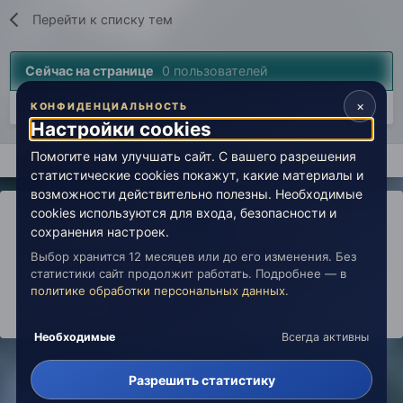
Перейти к списку тем
Сейчас на странице
0 пользователей
×
Нет пользователей, просматривающих эту страницу.
КОНФИДЕНЦИАЛЬНОСТЬ
Настройки cookies
Помогите нам улучшать сайт. С вашего разрешения
Главная
Вселенная Живой Эзотерики
Философия, религия, у
статистические cookies покажут, какие материалы и
возможности действительно полезны. Необходимые
cookies используются для входа, безопасности и
сохранения настроек.
Выбор хранится 12 месяцев или до его изменения. Без
IPS Theme
by
IPSFocus
Политика конфиденциальности
статистики сайт продолжит работать. Подробнее — в
Обратная связь
Настройки cookies
политике обработки персональных данных
.
copyright © 2026 Живая Эзотерика
Powered by Invision Community
Необходимые
Всегда активны
Разрешить статистику