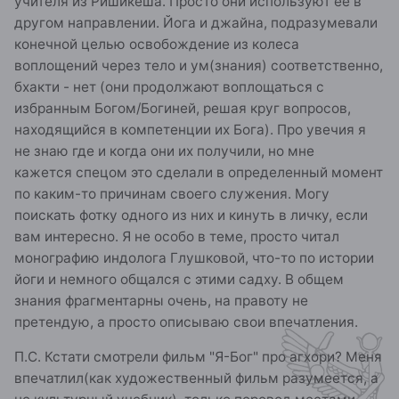
учителя из Ришикеша. Просто они используют ее в
другом направлении. Йога и джайна, подразумевали
конечной целью освобождение из колеса
воплощений через тело и ум(знания) соответственно,
бхакти - нет (они продолжают воплощаться с
избранным Богом/Богиней, решая круг вопросов,
находящийся в компетенции их Бога). Про увечия я
не знаю где и когда они их получили, но мне
кажется спецом это сделали в определенный момент
по каким-то причинам своего служения. Могу
поискать фотку одного из них и кинуть в личку, если
вам интересно. Я не особо в теме, просто читал
монографию индолога Глушковой, что-то по истории
йоги и немного общался с этими садху. В общем
знания фрагментарны очень, на правоту не
претендую, а просто описываю свои впечатления.
П.С. Кстати смотрели фильм "Я-Бог" про агхори? Меня
впечатлил(как художественный фильм разумеется, а