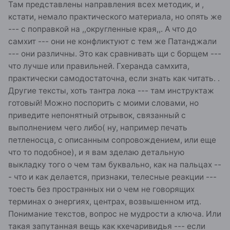
Там представлены направления всех методик, и ,
буду рад если поправите там, где ошибаюсь. Ну
кстати, немало практического материала, но опять же
и тут я бы тоже вспомнил комментаторов разных
эпох (есть кстати версия что они специально
--- с поправкой на ,,округленные края,,. А что до
трудились), которые извратили индуисткие
самхит --- они не конфликтуют с тем же Патанджали
традиции. С священными писаниями пути
--- они различны. Это как сравнивать щи с борщем ---
мудрости (джайна) история такая же как и с
что лучше или правильней. Гхеранда самхита,
йога-сутрами. Меньше всего наверно пострадал
практически самодостаточна, если знать как читать. .
путь служения (бхакти), из которого выпали
кажется только кришнаиты, но думаю этот путь
Другие тексты, хоть тантра лока --- там инструктаж
не выбирают, или точнее выбирают до
готовый! Можно поспорить с моими словами, но
рождения. Путаница с сопоставлением текстов
приведите непонятный отрывок, связанный с
мне видится непреодолимой, по причине
выполнением чего либо( ну, например печать
невозможности точного перевода (санскрит-
петленосца, с описанным сопровождением, или еще
мертвый язык, никто им полностью не владеет,
лучшие специалисты делают при работе
что то подобное), и я вам зделаю детальную
множество допущений) и конфликта между
выкладку того о чем там буквально, как на пальцах --
самими текстами (возможно из-за перевода, а
- что и как делается, признаки, телесные реакции ---
возможно где-то они по сути противоречивы).
тоесть без пространных ни о чем не говорящих
Про палийский и сумеречный я ничего не знаю,
терминах о энергиях, центрах, возвышенном итд.
только слышал про них. Такие выводы убедили
меня, что духовных знаний в индуизме искать не
Понимание текстов, вопрос не мудрости а ключа. Или
стоит, хотя мне симпатична их религия и
такая запутанная вещь как кхечаривидья --- если