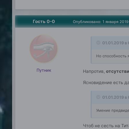
Гость 0-0
Опубликовано:
1 января 2019
01.01.2019 в
Но способность я
Путник
Напротив,
отсутств
Ясновидение есть да
01.01.2019 в
Умение предвидет
Чтоб не сесть на Тит