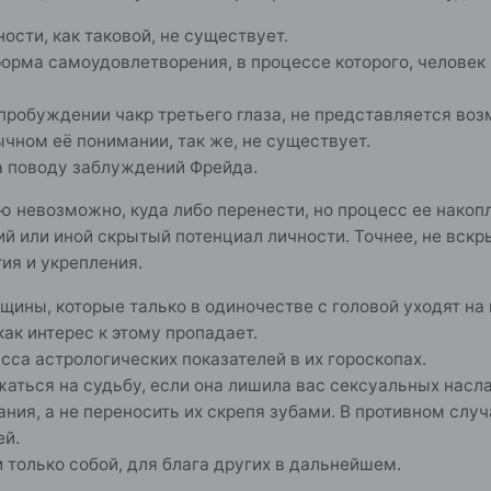
ости, как таковой, не существует.
орма самоудовлетворения, в процессе которого, человек
 пробуждении чакр третьего глаза, не представляется во
чном её понимании, так же, не существует.
а поводу заблуждений Фрейда.
ю невозможно, куда либо перенести, но процесс ее накоп
й или иной скрытый потенциал личности. Точнее, не вскры
ия и укрепления.
ины, которые талько в одиночестве с головой уходят на 
как интерес к этому пропадает.
асса астрологических показателей в их гороскопах.
ижаться на судьбу, если она лишила вас сексуальных нас
ния, а не переносить их скрепя зубами. В противном случ
ей.
 только собой, для блага других в дальнейшем.