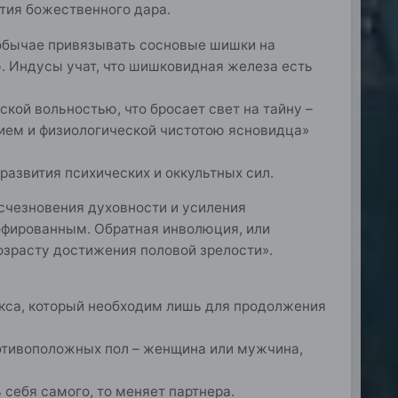
тия божественного дара.
м обычае привязывать сосновые шишки на
. Индусы учат, что шишковидная железа есть
кой вольностью, что бросает свет на тайну –
ием и физиологической чистотою ясновидца»
азвития психических и оккультных сил.
исчезновения духовности и усиления
рофированным. Обратная инволюция, или
озрасту достижения половой зрелости».
секса, который необходим лишь для продолжения
противоположных пол – женщина или мужчина,
себя самого, то меняет партнера.