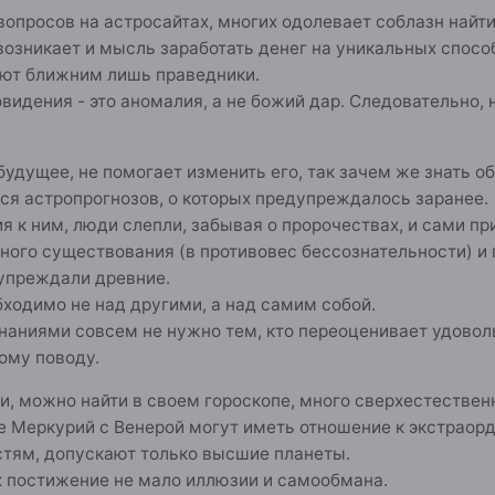
вопросов на астросайтах, многих одолевает соблазн найт
 возникает и мысль заработать денег на уникальных способ
ют ближним лишь праведники.
видения - это аномалия, а не божий дар. Следовательно, 
удущее, не помогает изменить его, так зачем же знать об
ся астропрогнозов, о которых предупреждалось заранее.
я к ним, люди слепли, забывая о пророчествах, и сами 
ого существования (в противовес бессознательности) и 
дупреждали древние.
ходимо не над другими, а над самим собой.
наниями совсем не нужно тем, кто переоценивает удово
ому поводу.
и, можно найти в своем гороскопе, много сверхестествен
е Меркурий с Венерой могут иметь отношение к экстрао
тям, допускают только высшие планеты.
их постижение не мало иллюзии и самообмана.