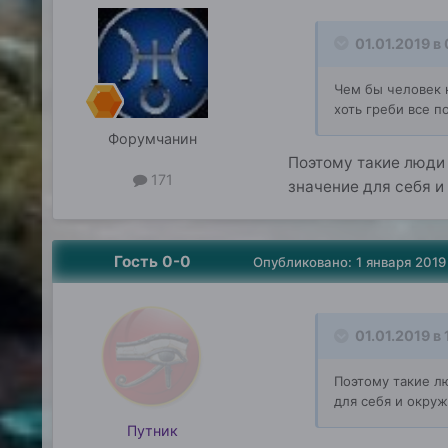
01.01.2019 в 
Чем бы человек н
хоть греби все п
Форумчанин
Поэтому такие люди 
171
значение для себя 
Гость 0-0
Опубликовано:
1 января 2019
01.01.2019 в 
Поэтому такие лю
для себя и окру
Путник