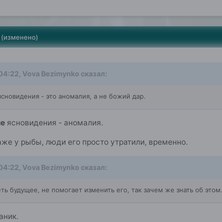
(изменено)
 04:22,
Vova Bezimynko
сказал:
сновидения - это аномалия, а не божий дар.
ие
ясновидения - аномалия.
же у рыбы, люди его просто утратили, временно.
 04:22,
Vova Bezimynko
сказал:
ь будущее, не помогает изменить его, так зачем же знать об этом
аник.