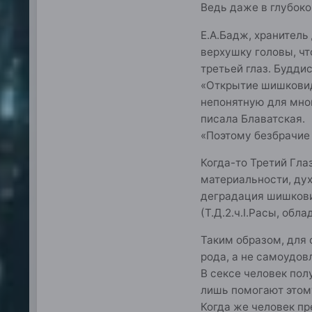
Ведь даже в глубоко
Е.А.Бадж, хранитель
верхушку головы, ч
третьей глаз. Будди
«Открытие шишковидн
непонятную для мно
писала Блаватская.
«Поэтому безбрачие 
Когда-то Третий Гла
материальности, дух
деградация шишковид
(Т.Д.2.ч.I.Расы, об
Таким образом, для 
рода, а не самоудов
В сексе человек пол
лишь помогают этом
Когда же человек пр