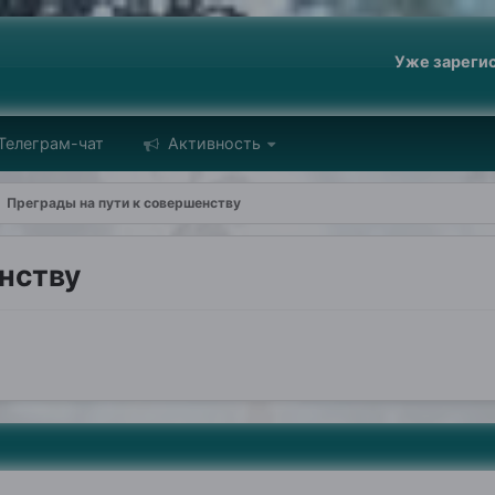
Уже зареги
Телеграм-чат
Активность
Преграды на пути к совершенству
енству