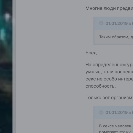
Многие люди предвид
01.01.2019 в
Таким образом, д
Бред.
На определённом уро
умные, толи поспешн
секс не особо интер
способность.
Только вот организм
01.01.2019 в
В сексе человек 
помогают этому.