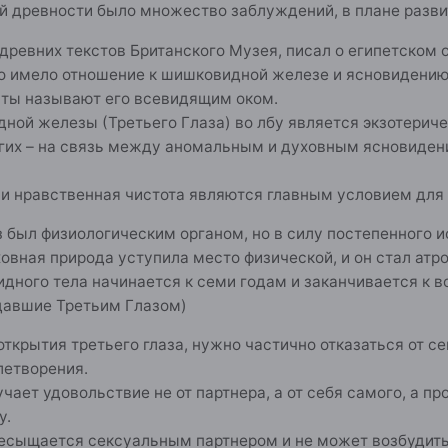
й древности было множество заблуждений, в плане разви
 древних текстов Британского Музея, писал о египетско
то имело отношение к шишковидной железе и ясновидению
сты называют его всевидящим оком.
ой железы (Третьего Глаза) во лбу является экзотеричес
гих – на связь между аномальным и духовным ясновиден
и нравственная чистота являются главным условием для р
з был физиологическим органом, но в силу постепенного 
овная природа уступила место физической, и он стал ат
ного тела начинается к семи годам и заканчивается к в
ладавшие Третьим Глазом)
открытия третьего глаза, нужно частично отказаться от 
летворения.
учает удовольствие не от партнера, а от себя самого, а 
у.
есыщается сексуальным партнером и не может возбудить 