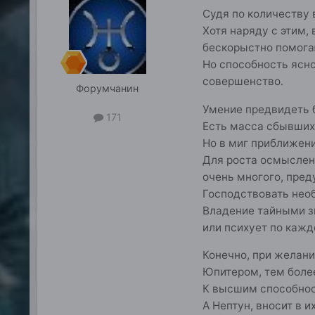
Судя по количеству 
Хотя наряду с этим,
бескорыстно помога
Но способность ясно
совершенство.
Форумчанин
Умение предвидеть б
171
Есть масса сбывших
Но в миг приближени
Для роста осмысленн
очень многого, пре
Господствовать необ
Владение тайными з
или психует по кажд
Конечно, при желани
Юпитером, тем боле
К высшим способнос
А Нептун, вносит в 