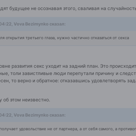
ят будущее не осознавая этого, сваливая на случайность
 04:22,
Vova Bezimynko
сказал:
ля открытия третьего глаза, нужно частично отказаться от секса
вне развития секс уходит на задний план. Это происходит
ые, толи завистливые люди перепутали причину и следст
есен, то верно и обратное: отказавшись удовлетворять з
у об этом неизвестно.
 04:22,
Vova Bezimynko
сказал:
получает удовольствие не от партнера, а от себя самого, а прот