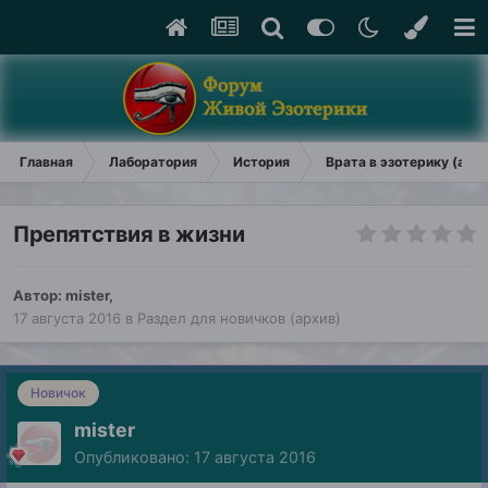
Главная
Лаборатория
История
Врата в эзотерику (арх
Препятствия в жизни
Автор:
mister
,
17 августа 2016
в
Раздел для новичков (архив)
Новичок
mister
Опубликовано:
17 августа 2016