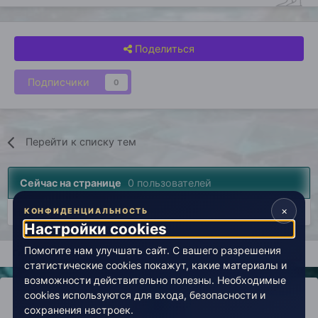
Поделиться
Подписчики
0
Перейти к списку тем
Сейчас на странице
0 пользователей
×
Нет пользователей, просматривающих эту страницу.
КОНФИДЕНЦИАЛЬНОСТЬ
Настройки cookies
Помогите нам улучшать сайт. С вашего разрешения
Главная
Лаборатория
История
Врата в эзотерику (арх
статистические cookies покажут, какие материалы и
возможности действительно полезны. Необходимые
cookies используются для входа, безопасности и
сохранения настроек.