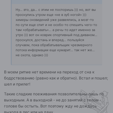
Ну… это, да… с этим не поспоришь ))) но, вот вы
проснулись утром еще «не в зуб ногой» )))
химеры сновидений уже развеялись, а мозг-то
по сути еще спит и не особо-то спешить чего-то
там «обрабатывать»… а речь-то идет именно за
утро ))) вот он коврик спортивный под диваном…
проснулся, достань и вперед… пользуйся
случаем, пока обрабатывальщик чрезмерного
потока информации еще кумарит… так нет же…
не охота, однако )))
В моем ритме нет времени на переход от сна к
бодрствованию (равно как и обратно). Встал и пошел;
шел и прилег!
Такие сладкие поеживания позволительны лишь по
выходным. А в выходной - не до занятий с телом -
голове бы остыть. Вот поэтому жду не дождусь
выхода в лес или на дачу.