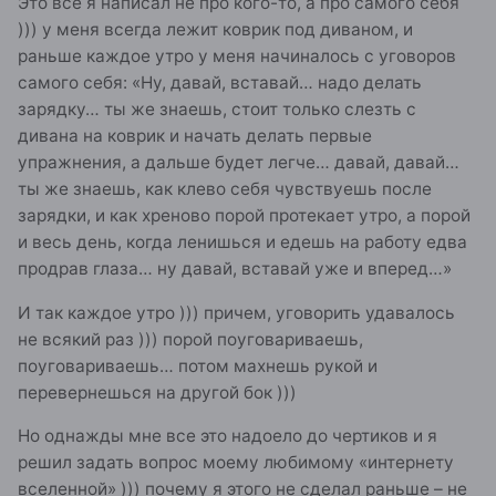
Это все я написал не про кого-то, а про самого себя
))) у меня всегда лежит коврик под диваном, и
раньше каждое утро у меня начиналось с уговоров
самого себя: «Ну, давай, вставай… надо делать
зарядку… ты же знаешь, стоит только слезть с
дивана на коврик и начать делать первые
упражнения, а дальше будет легче… давай, давай…
ты же знаешь, как клево себя чувствуешь после
зарядки, и как хреново порой протекает утро, а порой
и весь день, когда ленишься и едешь на работу едва
продрав глаза… ну давай, вставай уже и вперед…»
И так каждое утро ))) причем, уговорить удавалось
не всякий раз ))) порой поуговариваешь,
поуговариваешь… потом махнешь рукой и
перевернешься на другой бок )))
Но однажды мне все это надоело до чертиков и я
решил задать вопрос моему любимому «интернету
вселенной» ))) почему я этого не сделал раньше – не