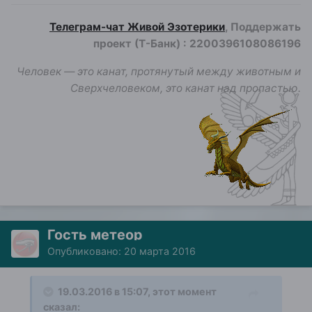
Телеграм-чат Живой Эзотерики
, Поддержать
проект (Т-Банк)
:
2200396108086196
Человек — это канат, протянутый между животным и
Сверхчеловеком, это канат над пропастью.
Гость метеор
Опубликовано:
20 марта 2016
19.03.2016 в 15:07, этот момент
сказал: