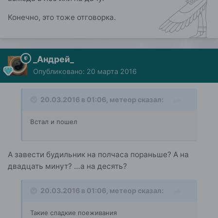
Конечно, это тоже отговорка.
_Андрей_
Опубликовано:
20 марта 2016
20.03.2016 в 01:06, метеор сказал:
Встал и пошел
А завести будильник на полчаса пораньше? А на
двадцать минут? …а на десять?
20.03.2016 в 01:06, метеор сказал:
Такие сладкие поеживания