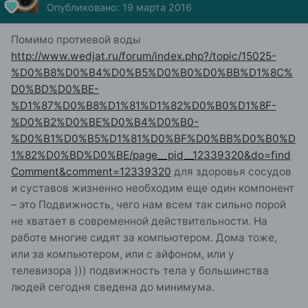
Опубликовано:
19 марта 2016
Помимо протиевой воды
http://www.wedjat.ru/forum/index.php?/topic/15025-
%D0%B8%D0%B4%D0%B5%D0%B0%D0%BB%D1%8C%
D0%BD%D0%BE-
%D1%87%D0%B8%D1%81%D1%82%D0%B0%D1%8F-
%D0%B2%D0%BE%D0%B4%D0%B0-
%D0%B1%D0%B5%D1%81%D0%BF%D0%BB%D0%B0%D
1%82%D0%BD%D0%BE/page__pid__12339320&do=find
Comment&comment=12339320
для здоровья сосудов
и суставов жизненно необходим еще один компонент
– это Подвижность, чего нам всем так сильно порой
не хватает в современной действительности. На
работе многие сидят за компьютером. Дома тоже,
или за компьютером, или с айфоном, или у
телевизора ))) подвижность тела у большинства
людей сегодня сведена до минимума.