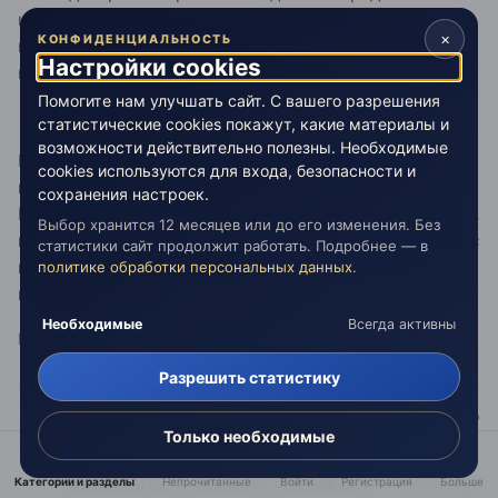
интересом. Ведь я каждый раз понятия не имею, что
×
КОНФИДЕНЦИАЛЬНОСТЬ
меня сегодня ждет – тело каждое утро танцует
Настройки cookies
новый танец.
Помогите нам улучшать сайт. С вашего разрешения
статистические cookies покажут, какие материалы и
возможности действительно полезны. Необходимые
П.с. Очень важный момент – я просто поделился с
cookies используются для входа, безопасности и
вами своей историей. Но вам ни в коем случае НЕ
сохранения настроек.
НАДО этого делать ))) Вы все это делать НЕ обязаны…
Выбор хранится 12 месяцев или до его изменения. Без
но если вас заинтересовал мой рассказ… и если у вас
статистики сайт продолжит работать. Подробнее — в
появится реальный интерес… то почему бы и не
политике обработки персональных данных
.
попробовать? )))
Необходимые
Всегда активны
Изменено
22 марта 2016
пользователем этот момент
Разрешить статистику
"
Только необходимые
"
Духовный путь никогда не оканчивается. И если тебе
Категории и разделы
Непрочитанные
Войти
Регистрация
Больше