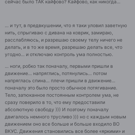
сейчас было ТАК кайфово? Кайфово, как никогда…
… и тут, в предвкушении, что я таки уловил заветную
нить, спрыгиваю с дивана на коврик, замираю,
расслабляюсь, и разрешаю своему телу ничего не
делать, и в то же время, разрешаю делать все, что
угодно… и отключаю контроль ума полностью.
… ноги, робко так поначалу, первыми пришли в
движение… напряглись, потянулись… потом
напряглась спина… плечи пришли в движение…
поначалу это было просто обычное потягивание.
Тело, затюканное постоянным контролем ума, не
сразу поверило в то, что ему предоставили
абсолютную свободу ))) И поэтому поначалу
двигалось немного трусливо ))) но с каждым новым
движением оно все больше и больше входило ВО
ВКУС. Движения становились все более «яркими» и