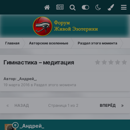
Главная
Авторские вселенные
Раздел этого момента
Ги
Гимнастика – медитация
Автор:
_Андрей_
,
19 марта 2016
в
Раздел этого момента
НАЗАД
Страница 1 из 2
ВПЕРЁД
_Андрей_