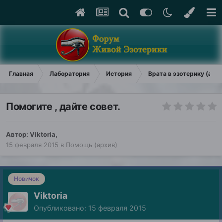
Главная
Лаборатория
История
Врата в эзотерику (арх
Помогите , дайте совет.
Автор:
Viktoria
,
15 февраля 2015
в
Помощь (архив)
Новичок
Viktoria
Опубликовано:
15 февраля 2015