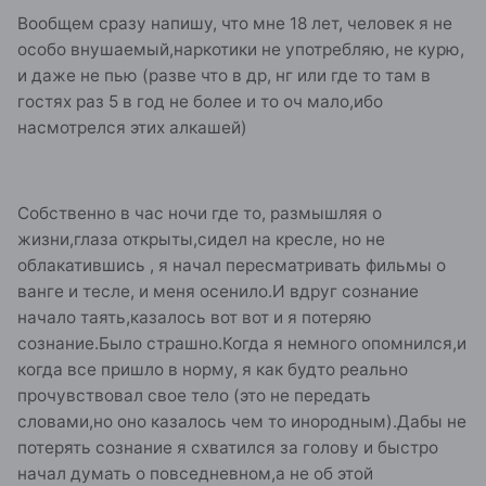
Вообщем сразу напишу, что мне 18 лет, человек я не
особо внушаемый,наркотики не употребляю, не курю,
и даже не пью (разве что в др, нг или где то там в
гостях раз 5 в год не более и то оч мало,ибо
насмотрелся этих алкашей)
Собственно в час ночи где то, размышляя о
жизни,глаза открыты,сидел на кресле, но не
облакатившись , я начал пересматривать фильмы о
ванге и тесле, и меня осенило.И вдруг сознание
начало таять,казалось вот вот и я потеряю
сознание.Было страшно.Когда я немного опомнился,и
когда все пришло в норму, я как будто реально
прочувствовал свое тело (это не передать
словами,но оно казалось чем то инородным).Дабы не
потерять сознание я схватился за голову и быстро
начал думать о повседневном,а не об этой