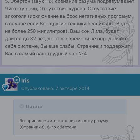
5. Обертон (звук - 6) сознание разума подразумевает
Чистоту речи, Отсутствие курева, Отсутствие
алкоголя (исключение выброс негативных программ
в случае если Все другие техники бессильны. Водка
не более 250 милилитров). Ваш сон Лила, будет
длится до 32 лет, до этого времени не определяйте
себя системе, Вы еще слабы. Странники поддержат
Вас в самый ваш трудный час №4.
Iris
Опубликовано:
7 октября 2014
Цитата
Вы принадлежите к коллективному разуму
(Странники), 6-го обертона