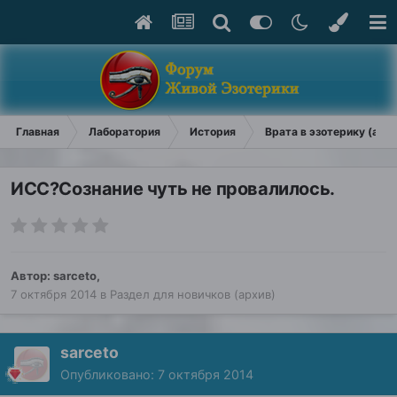
Главная
Лаборатория
История
Врата в эзотерику (арх
ИСС?Сознание чуть не провалилось.
Автор:
sarceto
,
7 октября 2014
в
Раздел для новичков (архив)
sarceto
Опубликовано:
7 октября 2014