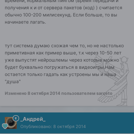
времени, нормальным пингом (время передачи и
получения к и от сервера пакетов (код) ) считается
обычно 100-200 милисекунд. Если больше, то вы
начинаете лагать.
тут система думаю схожая чем то, но не настолько
приметивная как пример выше, т.к через 10-50 лет
уже выпустят нейрошлемы через которые можно
будет буквально погружаться в видеоигры.Нам
остается только гадать как устроены мы и наша
"душа"
Изменено
8 октября 2014
пользователем sarceto
_Андрей_
Опубликовано:
8 октября 2014