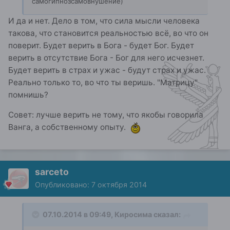
самогипнозсамовнушение)
И да и нет. Дело в том, что сила мысли человека
такова, что становится реальностью всё, во что он
поверит. Будет верить в Бога - будет Бог. Будет
верить в отсутствие Бога - Бог для него исчезнет.
Будет верить в страх и ужас - будут страх и ужас.
Реально только то, во что ты веришь. "Матрицу"
помнишь?
Совет: лучше верить не тому, что якобы говорила
Ванга, а собственному опыту.
sarceto
Опубликовано:
7 октября 2014
07.10.2014 в 09:49, Киросима сказал: