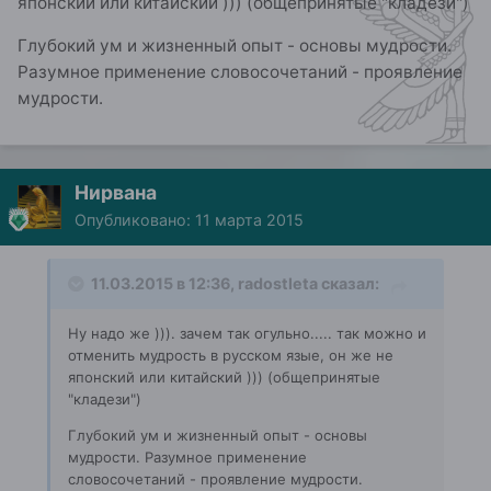
японский или китайский ))) (общепринятые "кладези")
Глубокий ум и жизненный опыт - основы мудрости.
Разумное применение словосочетаний - проявление
мудрости.
Нирвана
Опубликовано:
11 марта 2015
11.03.2015 в 12:36, radostleta сказал:
Ну надо же ))). зачем так огульно..... так можно и
отменить мудрость в русском язые, он же не
японский или китайский ))) (общепринятые
"кладези")
Глубокий ум и жизненный опыт - основы
мудрости. Разумное применение
словосочетаний - проявление мудрости.