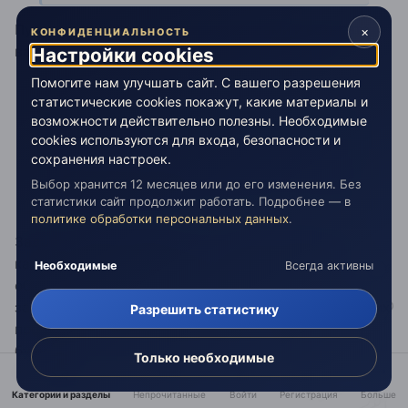
Пустой. демоны, эгры и пр. это вы сами и есть! Это
×
КОНФИДЕНЦИАЛЬНОСТЬ
ваши энергии. т.е Вы, как система проявлений.
Настройки cookies
Помогите нам улучшать сайт. С вашего разрешения
статистические cookies покажут, какие материалы и
возможности действительно полезны. Необходимые
Цитата
cookies используются для входа, безопасности и
сохранения настроек.
Другое дело качества образований. Это тема для
Выбор хранится 12 месяцев или до его изменения. Без
воплощённых богов.
статистики сайт продолжит работать. Подробнее — в
политике обработки персональных данных
.
Задача сформулирована так. Человек борется за
качества своих энергий. Боги изменяют среду
Необходимые
Всегда активны
обитания. Удар совместный. Сверху и снизу (по
закону магии) одновременно. Мы - дети Богов, Мы их
Разрешить статистику
проявления. Наш внутренний Мир - будущий МИр,
будущего творца и все наши воплощения - дети
Только необходимые
будущего мира.
Категории и разделы
Непрочитанные
Войти
Регистрация
Больше