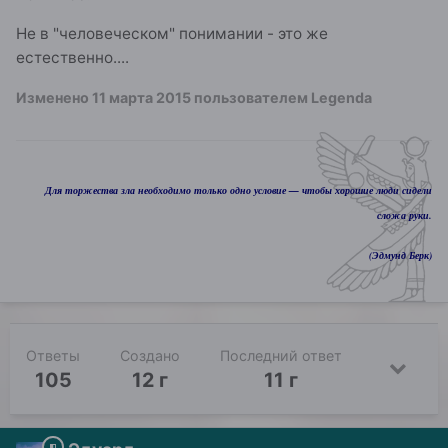
Не в "человеческом" понимании - это же
естественно....
Изменено
11 марта 2015
пользователем Legenda
Для торжества зла необходимо только одно условие — чтобы хорошие люди сидели
сложа руки.
(Эдмунд Берк)
Ответы
Создано
Последний ответ
105
12 г
11 г