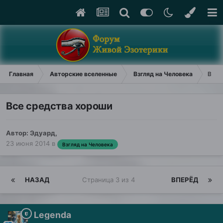
Главная
Авторские вселенные
Взгляд на Человека
Все 
Все средства хороши
Автор:
Эдуард
,
23 июня 2014
в
Взгляд на Человека
НАЗАД
Страница 3 из 4
ВПЕРЁД
Legenda