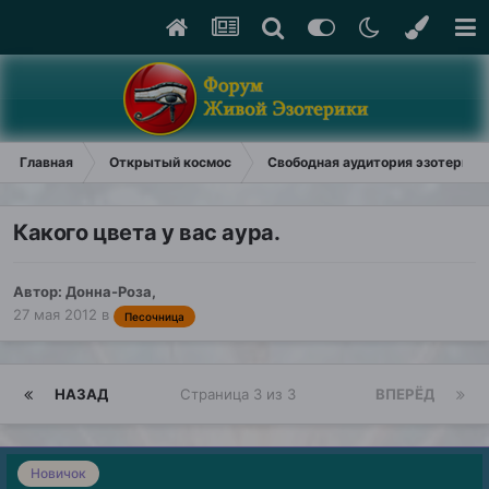
Главная
Открытый космос
Свободная аудитория эзотерики
Какого цвета у вас аура.
Автор:
Донна-Роза
,
27 мая 2012
в
Песочница
НАЗАД
Страница 3 из 3
ВПЕРЁД
Новичок