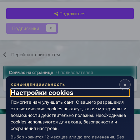
Поделиться
Подписчики
0
Перейти к списку тем
Сейчас на странице
0 пользователей
×
Нет пользователей, просматривающих эту страницу.
КОНФИДЕНЦИАЛЬНОСТЬ
Настройки cookies
Помогите нам улучшать сайт. С вашего разрешения
Главная
Открытый космос
Свободная аудитория эзотерики
статистические cookies покажут, какие материалы и
возможности действительно полезны. Необходимые
cookies используются для входа, безопасности и
сохранения настроек.
Выбор хранится 12 месяцев или до его изменения. Без
IPS Theme
by
IPSFocus
Политика конфиденциальности