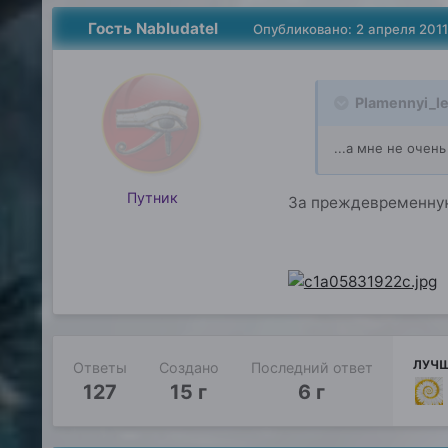
Гость Nabludatel
Опубликовано:
2 апреля 2011
Plamennyi_le
...а мне не очен
Путник
За преждевременную
ЛУЧШ
Ответы
Создано
Последний ответ
127
15 г
6 г