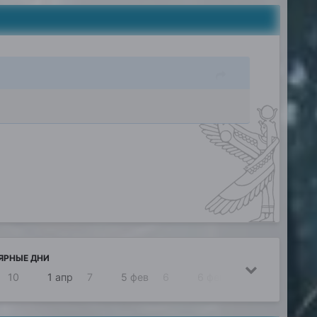
ЯРНЫЕ ДНИ
10
1 апр
7
5 фев
6
6 фев
6