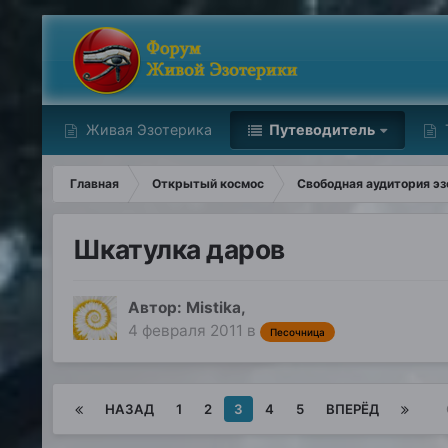
Живая Эзотерика
Путеводитель
Главная
Открытый космос
Свободная аудитория эз
Шкатулка даров
Автор:
Mistika
,
4 февраля 2011
в
Песочница
НАЗАД
1
2
3
4
5
ВПЕРЁД