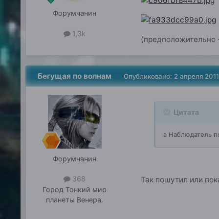
Форумчанин
1,3k
(предположительно -
Бегущая по волнам
Опубликовано:
2 апреля 2011
Цитата
а Наблюдатель по
Форумчанин
368
Так пошутил или по
Город
Тонкий мир
планеты Венера.