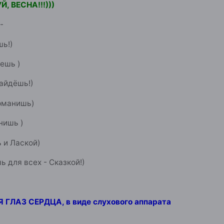
, ВЕСНА!!!)))
-
шь!)
ешь )
айдёшь!)
рманишь)
нишь )
 и Лаской)
ь для всех - Сказкой!)
 ГЛАЗ СЕРДЦА, в виде слухового аппарата