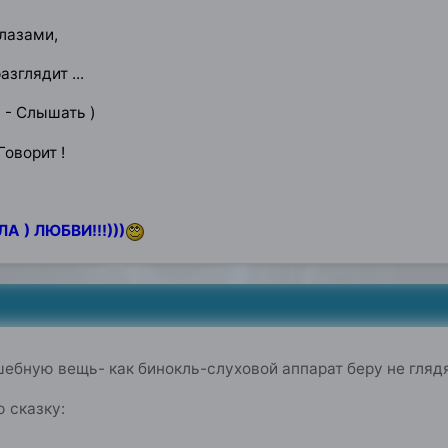
лазами,
зглядит ...
 - Слышать )
Говорит !
А ) ЛЮБВИ!!!)))
ебную вещь- как бинокль-слуховой аппарат беру не глядя),
 сказку: