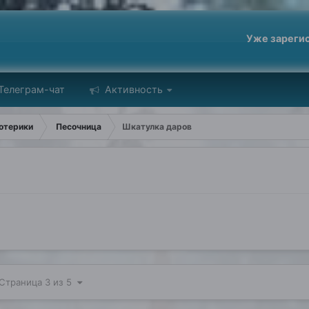
Уже зареги
Телеграм-чат
Активность
отерики
Песочница
Шкатулка даров
Страница 3 из 5