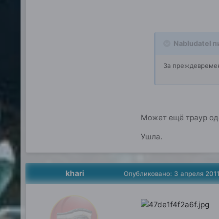
Nabludatel п
За преждевремен
Может ещё траур од
Ушла.
khari
Опубликовано:
3 апреля 201