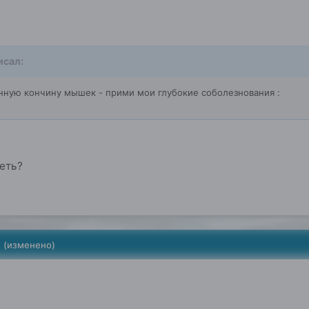
исал:
ную кончину мышек - прими мои глубокие соболезнования :
еть?
1
(изменено)