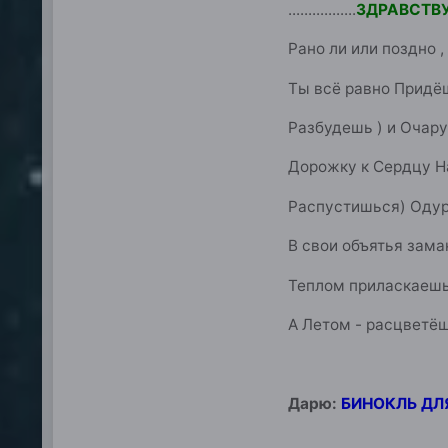
.................
ЗДРАВСТВУЙ
Рано ли или поздно , 
Ты всё равно Придё
Разбудешь ) и Очару
Дорожку к Сердцу Н
Распустишься) Оду
В свои объятья зама
Теплом приласкаешь
А Летом - расцветёш
Дарю:
БИНОКЛЬ ДЛЯ