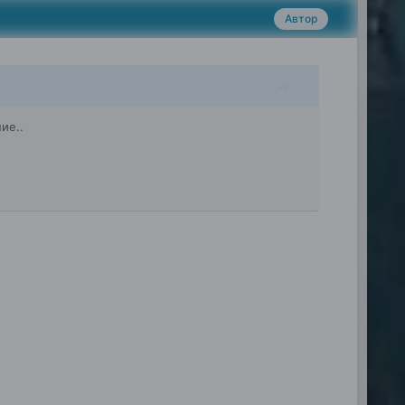
Автор
ие..