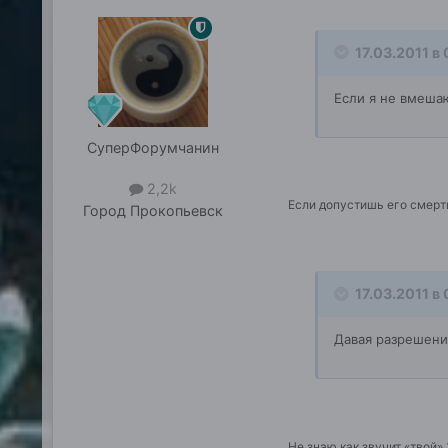
17.03.2011 в
Если я не вмеша
СуперФорумчанин
2,2k
Если допустишь его смерть
Город
Прокопьевск
17.03.2011 в
Давая разрешени
Не знаю как звучит «твой» 