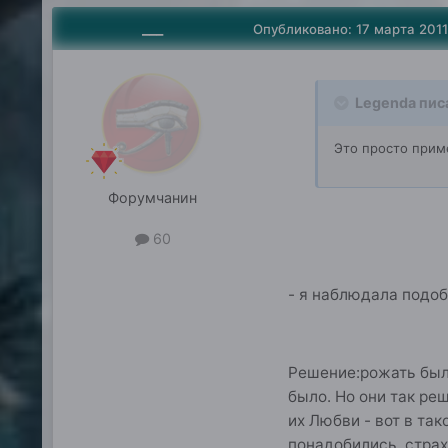
___
Опубликовано:
17 марта 2011
Legenda пис
Это просто приме
Форумчанин
60
- я наблюдала подо
Решение:рожать было
было. Но они так реш
их Любви - вот в та
понадобились, стра