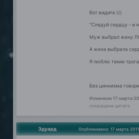
Вот видите )))
"Следуй сердцу - и 
Муж выбрал жену Л
А жена выбрала сер
Я люблю такие трога
Без циннизма говор
Изменено
17 марта 20
сокращена цитата
Эдуард
Опубликовано:
17 марта 2011