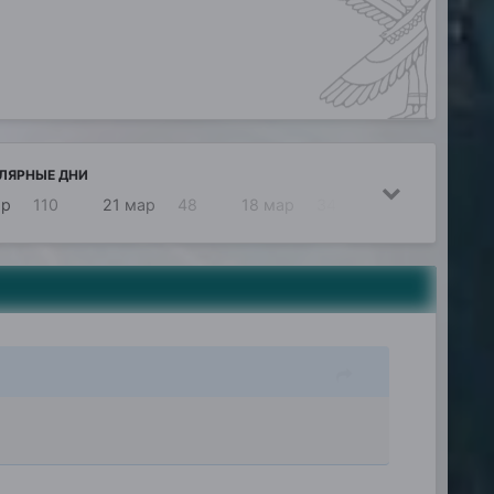
ЛЯРНЫЕ ДНИ
ар
110
21 мар
48
18 мар
34
19 мар
32