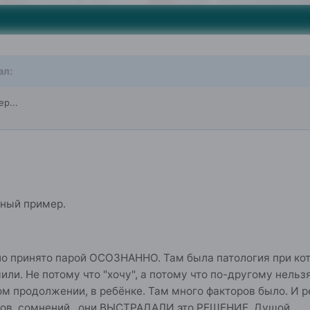
ал:
р...
бный пример.
 принято парой ОСОЗНАННО. Там была патология при кото
или. Не потому что "хочу", а потому что по-другому нельз
ком продолжении, в ребёнке. Там много факторов было. И 
хов, сомнений, они ВЫСТРАДАЛИ это РЕШЕНИЕ. Душой.