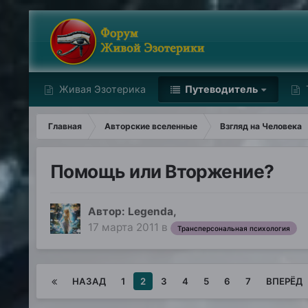
Живая Эзотерика
Путеводитель
Главная
Авторские вселенные
Взгляд на Человека
Помощь или Вторжение?
Автор:
Legenda
,
17 марта 2011
в
Трансперсональная психология
НАЗАД
1
2
3
4
5
6
7
ВПЕРЁД