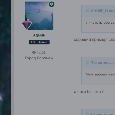
SHURF_11 пис
у инструктора ес
Админ
хороший пример, сп
12,5k
Город
Воронеж
Титан писал:
Муж выбрал же
с чего бы это??
Legenda пис