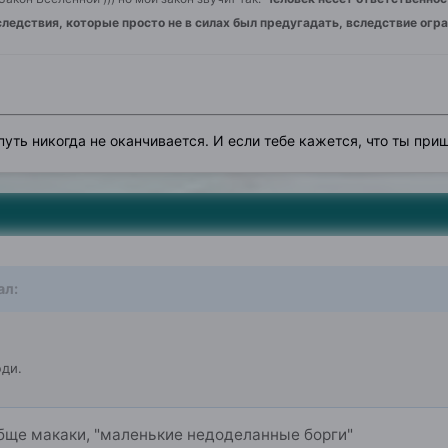
следствия, которые просто не в силах был предугадать, вследствие огр
уть никогда не оканчивается. И если тебе кажется, что ты приш
ал:
ди.
бще макаки, "маленькие недоделанные борги"