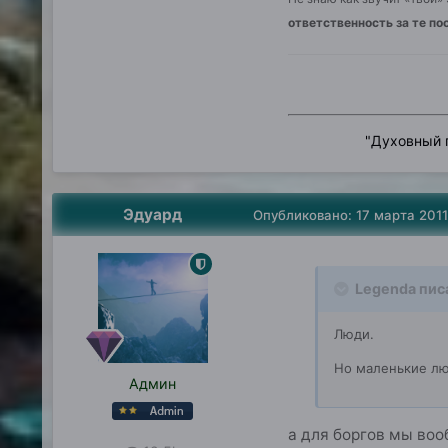
ответственность за те по
"
Духовный п
Эдуард
Опубликовано:
17 марта 2011
Legenda пис
Люди.
Но маленькие лю
Админ
а для боргов мы воо