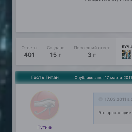
ЛУЧШ
Ответы
Создано
Последний ответ
401
15 г
3 г
Гость Титан
Опубликовано:
17 марта 2011
17.03.2011 в
Это просто приме
Путник