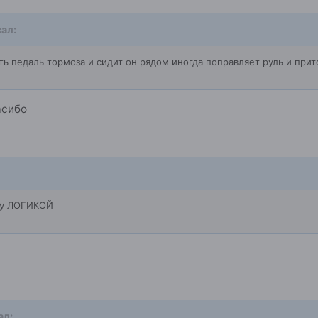
ал:
ть педаль тормоза и сидит он рядом иногда поправляет руль и при
асибо
ну ЛОГИКОЙ
ал: