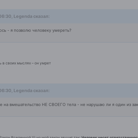
 06:30, Legenda сказал:
юсь - я позволю человеку умереть?
 в своих мыслях – он умрет
 06:30, Legenda сказал:
е на вмешательство НЕ СВОЕГО тела - не нарушаю ли я один из за
Закон Вселенной ))) но мой закон звучит так:
Человек несет ответственнос