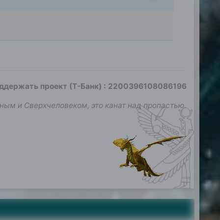
оддержать проект (Т-Банк)
:
2200396108086196
ным и Сверхчеловеком, это канат над пропастью.