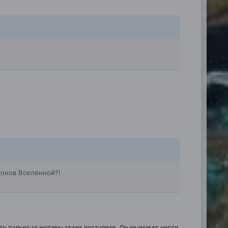
конов Вселенной?!
ть только за мотивы своих поступков. Он не может нести