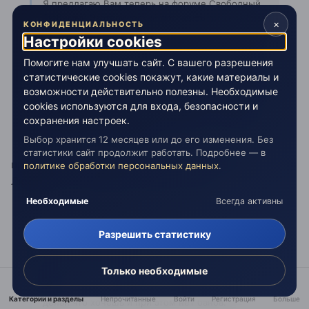
Я предлагаю Вам теперь на форуме Свободный
Любимый Эзотерический поставить диагноз бана
×
КОНФИДЕНЦИАЛЬНОСТЬ
мне, т.к. у меня по ограничениям та же картина:
Настройки cookies
- я нажимаю "Вход", ввожу ник и пароль, вход
осуществляется: справа на экране появляется
Помогите нам улучшать сайт. С вашего разрешения
ник, (как и на этом форуме) плюс фиксируется
статистические cookies покажут, какие материалы и
время посещения. - далее выбираю любую тему,
возможности действительно полезны. Необходимые
нажимаю "Ответить", предоставляется форма
cookies используются для входа, безопасности и
ответа, пишу, нажимаю "Отправить".... В тему
сохранения настроек.
сообщение не попадает.
Выбор хранится 12 месяцев или до его изменения. Без
статистики сайт продолжит работать. Подробнее — в
пришлите мне в личку ваш логин и пароль на
политике обработки персональных данных
.
Любимом и я проверю, больше ни как
Необходимые
Всегда активны
Разрешить статистику
Перец писал:
Только необходимые
на форуме "Безмолвие" Вы порекомендовали
форум Свободный Любимый Эзотерический:
Категории и разделы
Непрочитанные
Войти
Регистрация
Больше
делай что хочешь и при этом нет банов.