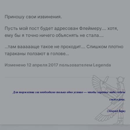
Приношу свои извинения.
Пусть мой пост будет адресован Флеймеру.... хотя,
ему бы я точно ничего объяснять не стала....
...там ваааааще такое не проходит.... Слишком плотно
тараканы ползают в голове...
Изменено
12 апреля 2017
пользователем Legenda
Для торжества зла необходимо только одно условие — чтобы хорошие люди сидели
сложа руки.
(Эдмунд Берк)