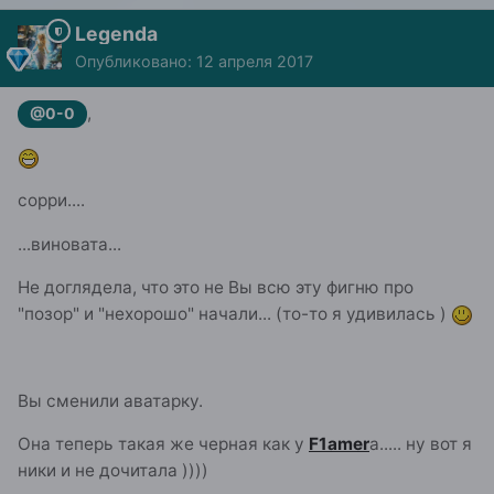
Legenda
Опубликовано:
12 апреля 2017
,
@0-0
сорри....
...виновата...
Не доглядела, что это не Вы всю эту фигню про
"позор" и "нехорошо" начали... (то-то я удивилась )
Вы сменили аватарку.
Она теперь такая же черная как у
F1amer
а..... ну вот я
ники и не дочитала ))))