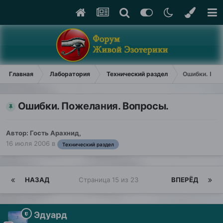
Главная
Лаборатория
Технический раздел
Ошибки. Пож
Ошибки. Пожелания. Вопросы.
Автор: Гость Арахнид,
16 июля 2006
в
Технический раздел
НАЗАД
Страница 15 из 23
ВПЕРЁД
Эдуард