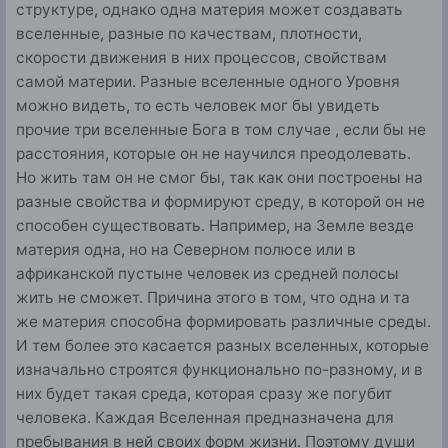
структуре, однако одна материя может создавать
вселен­ные, разные по качествам, плотности,
скорости движения в них процессов, свойствам
самой материи. Разные все­ленные одного Уровня
можно видеть, то есть человек мог бы увидеть
прочие три вселенные Бога в том случае , если бы не
расстояния, которые он не научился преодолевать.
Но жить там он не смог бы, так как они построены на
раз­ные свойства и формируют среду, в которой он не
способен существовать. Например, на Земле везде
материя одна, но на Северном полюсе или в
африканской пустыне человек из средней полосы
жить не сможет. Причина этого в том, что одна и та
же материя способна формировать различ­ные среды.
И тем более это касается разных вселенных, которые
изначально строятся функционально по-разному, и в
них будет такая среда, которая сразу же погубит
чело­века. Каждая Вселенная предназначена для
пребывания в ней своих форм жизни. Поэтому души