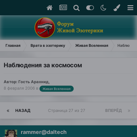
Главная
Врата в эзотерику
Живая Вселенная
Наблюдени
Наблюдения за космосом
Автор: Гость Арахнид,
8 февраля 2006
в
Живая Вселенная
НАЗАД
Страница 27 из 27
ВПЕРЁД
rammer@daltech