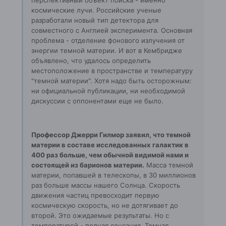
перспективный объект поиска - именно
космические лучи. Российские ученые
разработали новый тип детектора для
совместного с Англией эксперимента. Основная
проблема - отделение фонового излучения от
энергии темной материи. И вот в Кембридже
объявлено, что удалось определить
местоположение в пространстве и температуру
"темной материи". Хотя надо быть осторожным:
ни официальной публикации, ни необходимой
дискуссии с оппонентами еще не было.
Профессор Джерри Гилмор заявил, что темной
материи в составе исследованных галактик в
400 раз больше, чем обычной видимой нами и
состоящей из барионов материи.
Масса темной
материи, попавшей в телескопы, в 30 миллионов
раз больше массы нашего Солнца. Скорость
движения частиц превосходит первую
космическую скорость, но не дотягивает до
второй. Это ожидаемые результаты. Но с
температурой - полная сенсация. Темная