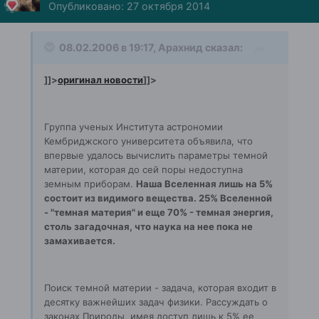
Опубликовано:
27 октября 2014
08.02.2006 в 19:17, Арахнид сказал:
]]>
оригинал новости
]]>
Группа ученых Института астрономии
Кембриджского университета объявила, что
впервые удалось вычислить параметры темной
материи, которая до сей поры недоступна
земным приборам.
Наша Вселенная лишь на 5%
состоит из видимого вещества. 25% Вселенной
- "темная материя" и еще 70% - темная энергия,
столь загадочная, что наука на нее пока не
замахивается.
Поиск темной материи - задача, которая входит в
десятку важнейших задач физики. Рассуждать о
законах Природы, имея доступ лишь к 5% ее