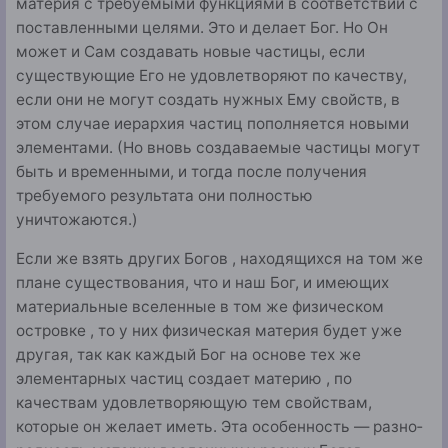
материя с требуемыми фун­кциями в соответствии с
поставленными целями. Это и делает Бог. Но Он
может и Сам создавать новые частицы, если
существующие Его не удовлетворяют по качеству,
если они не могут создать нужных Ему свойств, в
этом случае иерархия частиц пополняется новыми
элемента­ми. (Но вновь создаваемые частицы могут
быть и времен­ными, и тогда после получения
требуемого результата они полностью
уничтожаются.)
Если же взять других Богов , находящихся на том же
пла­не существования, что и наш Бог, и имеющих
материаль­ные вселенные в том же физическом
островке , то у них физическая материя будет уже
другая, так как каждый Бог на основе тех же
элементарных частиц со­здает материю , по
качествам удовлетворяющую тем свойс­твам,
которые он желает иметь. Эта особенность — разно­