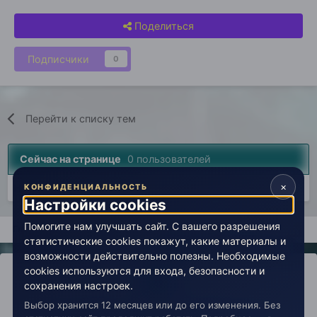
Поделиться
Подписчики
0
Перейти к списку тем
Сейчас на странице
0 пользователей
×
Нет пользователей, просматривающих эту страницу.
КОНФИДЕНЦИАЛЬНОСТЬ
Настройки cookies
Помогите нам улучшать сайт. С вашего разрешения
Главная
Лаборатория
История
Врата в эзотерику (арх
статистические cookies покажут, какие материалы и
возможности действительно полезны. Необходимые
cookies используются для входа, безопасности и
сохранения настроек.
Выбор хранится 12 месяцев или до его изменения. Без
IPS Theme
by
IPSFocus
Политика конфиденциальности