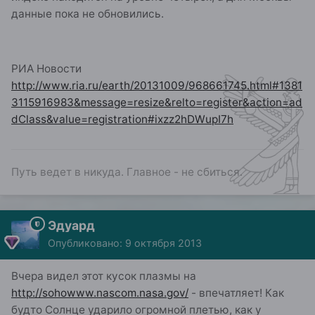
данные пока не обновились.
РИА Новости
http://www.ria.ru/earth/20131009/968661745.html#1381
3115916983&message=resize&relto=register&action=ad
dClass&value=registration#ixzz2hDWupI7h
Путь ведет в никуда. Главное - не сбиться.
Эдуард
Опубликовано:
9 октября 2013
Вчера видел этот кусок плазмы на
http://sohowww.nascom.nasa.gov/
- впечатляет! Как
будто Солнце ударило огромной плетью, как у