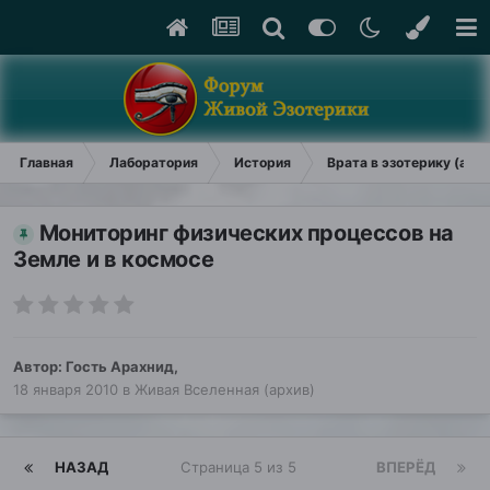
Главная
Лаборатория
История
Врата в эзотерику (арх
Мониторинг физических процессов на
Земле и в космосе
Автор: Гость Арахнид,
18 января 2010
в
Живая Вселенная (архив)
НАЗАД
Страница 5 из 5
ВПЕРЁД