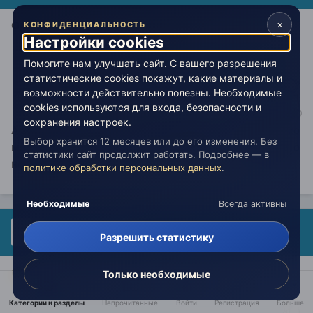
×
Орланда
КОНФИДЕНЦИАЛЬНОСТЬ
Настройки cookies
Орланда писал:
Помогите нам улучшать сайт. С вашего разрешения
статистические cookies покажут, какие материалы и
возможности действительно полезны. Необходимые
Поархонить или погасафадить чтоли?
cookies используются для входа, безопасности и
сохранения настроек.
А зачем? Порландить...Про-Орландить...Вернее. Вы ко
Выбор хранится 12 месяцев или до его изменения. Без
мне так внимательны, Орланда! Право не стоит...Я это
статистики сайт продолжит работать. Подробнее — в
не заслужила.
политике обработки персональных данных
.
Необходимые
Всегда активны
Гость Архон
Разрешить статистику
Опубликовано:
20 августа 2009
Только необходимые
Plamennyi_led писал:
Категории и разделы
Непрочитанные
Войти
Регистрация
Больше