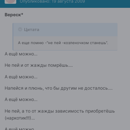
Опубликовано:
19 августа 2009
Вереск*
Цитата
А еще помню -"не пей -козленочком станешь".
А ещё можно...
Не пей и от жажды помрёшь....
А ещё можно...
Напейся и плюнь, что бы другим не досталось....
А ещё можно...
Не пей, а то от жажды зависимость приобретёшь
(наркотик!!!)...
А ещё можно...