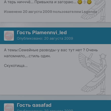
А терь ничччё... Привыкла и загораю...
:)
Изменено
20 августа 2009
пользователем Legenda
Гость Plamennyi_led
Опубликовано:
20 августа 2009
А темы:Семейные разводы-у вас тут нет ? Очень
напомнило,...стиль один.
Скукотища...
Гость gasafad
Опубликовано:
20 августа 2009