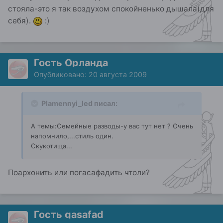
стояла-это я так воздухом спокойненько дышала(для
себя).
:)
Гость Орланда
Опубликовано:
20 августа 2009
Plamennyi_led писал:
А темы:Семейные разводы-у вас тут нет ? Очень
напомнило,...стиль один.
Скукотища...
Поархонить или погасафадить чтоли?
Гость gasafad