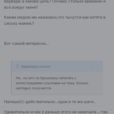
Варвара-а какова цель? Почему столько времени-и
все вокруг меня?
Каким медом им намазано,что тычутся как котята в
сиську мамке.?
Вот-самой интересно...
Варввара писал:
Не...ну што ль брошюрку написать с
иллюстрациями-ссылками на тему, больно
наглядно получается.
Напиши)))-действительно...одни и те же шаги...
Удивительно-и как я раньше этого не замечала...-так