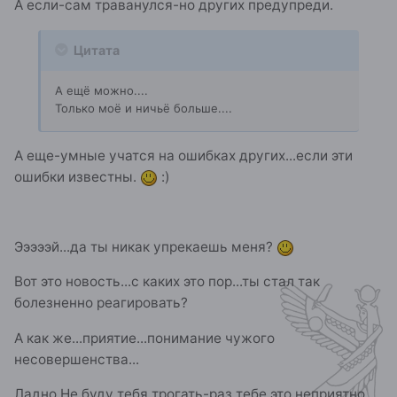
А если-сам траванулся-но других предупреди.
Цитата
А ещё можно....
Только моё и ничьё больше....
А еще-умные учатся на ошибках других...если эти
ошибки известны.
:)
Эээээй...да ты никак упрекаешь меня?
Вот это новость...с каких это пор...ты стал так
болезненно реагировать?
А как же...приятие...понимание чужого
несовершенства...
Ладно.Не буду тебя трогать-раз тебе это неприятно...