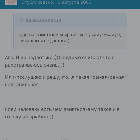
Опубликовано:
19 августа 2009
Варввара писал:
Однако, заметь как упирают на эту самую-самую,
прям покоя не дает им))
Ага. И не надоет же..)))-видимо считают,что я
расстраиваюсь очень.)))
Или-послушаю,и решу,что...я такая "самая-самая"
неправильная.
Если человеку есть чем заняться-ему такое и в
голову не прийдет.))