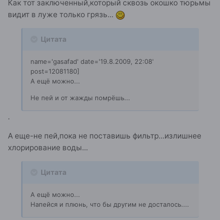
Как тот заключенный,который сквозь окошко тюрьмы
видит в луже только грязь...
Цитата
name='gasafad' date='19.8.2009, 22:08'
post=12081180]
А ещё можно...
Не пей и от жажды помрёшь...
.
А еще-не пей,пока не поставишь фильтр...излишнее
хлорирование воды...
Цитата
А ещё можно...
Напейся и плюнь, что бы другим не досталось....