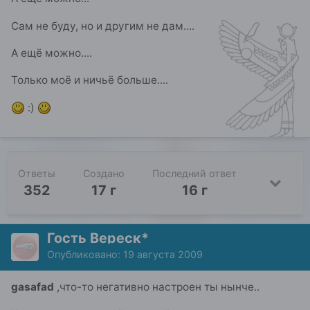
Сам не буду, но и другим не дам....
А ещё можно....
Только моё и ничьё больше....
:)
Ответы
Создано
Последний ответ
352
17 г
16 г
Гость Вереск*
Опубликовано:
19 августа 2009
gasafad
,что-то негативно настроен ты нынче..