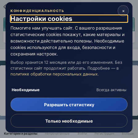
Перейти к списку тем
×
КОНФИДЕНЦИАЛЬНОСТЬ
Настройки cookies
Сейчас на странице
0 пользователей
Помогите нам улучшать сайт. С вашего разрешения
статистические cookies покажут, какие материалы и
Нет пользователей, просматривающих эту страницу.
возможности действительно полезны. Необходимые
cookies используются для входа, безопасности и
сохранения настроек.
Главная
Лаборатория
История
Лаборатория (архив)
Выбор хранится 12 месяцев или до его изменения. Без
статистики сайт продолжит работать. Подробнее — в
политике обработки персональных данных
.
IPS Theme
by
IPSFocus
Политика конфиденциальности
Необходимые
Всегда активны
Обратная связь
Настройки cookies
copyright © 2026 Живая Эзотерика
Разрешить статистику
Powered by Invision Community
Только необходимые
Категории и разделы
Непрочитанные
Войти
Регистрация
Больше