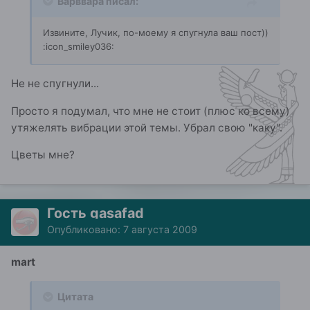
Варввара писал:
Извините, Лучик, по-моему я спугнула ваш пост))
:icon_smiley036:
Не не спугнули...
Просто я подумал, что мне не стоит (плюс ко всему)
утяжелять вибрации этой темы. Убрал свою "каку".
Цветы мне?
Гость gasafad
Опубликовано:
7 августа 2009
mart
Цитата