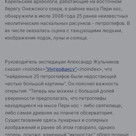
Карельские археологи, работающие на восточном
берегу Онежского озера, в районе мыса Пери нос,
обнаружили в июле 2008 года 25 ранее неизвестных
неолитических наскальных рисунков - петроглифов. В
их числе оказалась сцена с танцующими людьми,
изображения лодок, луны и солнца.
Руководитель экспедиции Александр Жульников
сказал
<noindex>
"Интерфаксу"
</noindex>
, что
"найденные 25 петроглифов были недостающей
частью большой картины". Он пояснил важность
открытия: "Теперь мы можем с большой долей
уверенности предполагать, что петроглифы
находящиеся на мысе Пери нос - либо святилище,
либо самая древняя на планете обсерватория.
Существование здесь лунарных и солярных
изображений и ранее об этом говорило, однако
теперь, похоже, каменный "иконостас" обрел полные