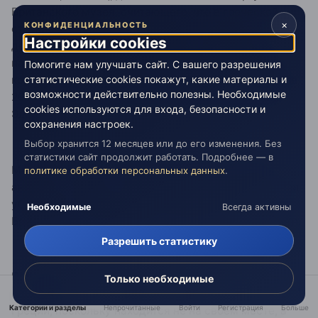
Британского музея, считающего, что в греческой
×
КОНФИДЕНЦИАЛЬНОСТЬ
столице нет подходящего места, способного
Настройки cookies
достойным образом представить классические
памятники (в том числе и скульптуры Парфенона),
Помогите нам улучшать сайт. С вашего разрешения
статистические cookies покажут, какие материалы и
которые демонстрируются в Лондоне вот уже более
возможности действительно полезны. Необходимые
200 лет - с той поры, как их вывез из Греции лорд
cookies используются для входа, безопасности и
Эджин.
сохранения настроек.
Выбор хранится 12 месяцев или до его изменения. Без
статистики сайт продолжит работать. Подробнее — в
Между тем опрос, проведенный недавно среди
политике обработки персональных данных
.
англичан, показал, что 69% жителей Великобритании
убеждены в необходимости вернуть экспонаты из
Необходимые
Всегда активны
Британского музея в Грецию, отмечает The Guardian.
Разрешить статистику
Противники нового афинского музея, напротив,
Только необходимые
убеждены, что он оскорбляет культурное наследие
Категории и разделы
Непрочитанные
Войти
Регистрация
Больше
Греции, поскольку находится не на своем месте, а