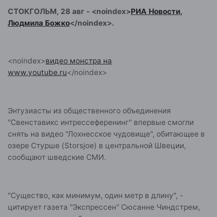
СТОКГОЛЬМ, 28 авг -
<noindex>
РИА Новости,
Людмила Божко
</noindex>
.
<noindex>
видео монстра на
www.youtube.ru
</noindex>
Энтузиасты из общественного объединения
"Свенставикс интрессеференинг" впервые смогли
снять на видео "Лохнесское чудовище", обитающее в
озере Стурше (Storsjoe) в центральной Швеции,
сообщают шведские СМИ.
"Существо, как минимум, один метр в длину", -
цитирует газета "Экспрессен" Сюсанне Чиндстрем,