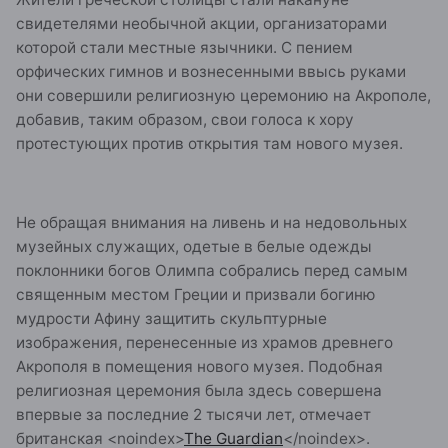
Жители греческой столицы стали накануне
свидетелями необычной акции, организаторами
которой стали местные язычники. С пением
орфических гимнов и вознесенными ввысь руками
они совершили религиозную церемонию на Акрополе,
добавив, таким образом, свои голоса к хору
протестующих против открытия там нового музея.
Не обращая внимания на ливень и на недовольных
музейных служащих, одетые в белые одежды
поклонники богов Олимпа собрались перед самым
священным местом Греции и призвали богиню
мудрости Афину защитить скульптурные
изображения, перенесенные из храмов древнего
Акрополя в помещения нового музея. Подобная
религиозная церемония была здесь совершена
впервые за последние 2 тысячи лет, отмечает
британская
<noindex>
The Guardian
</noindex>
.