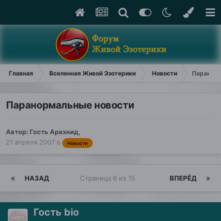
Главная
Вселенная Живой Эзотерики
Новости
Паранорм
Паранормальные новости
Автор: Гость Арахнид,
21 апреля 2007
в
Новости
НАЗАД
Страница 6 из 15
ВПЕРЁД
Гость bio