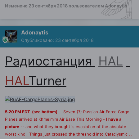
Изменено
23 сентября 2018
пользователем Adonaytis
Adonaytis
Опубликовано:
23 сентября 2018
Радиостанция
HAL
HAL
Turner
5:20 PM EDT (see bottom) --
Seven (7) Russian Air Force Cargo
Planes arrived at Khmeimim Air Base This Morning -
I have a
picture
-- and what they brought is escalation of the absolute
worst kind. Things just crossed the threshold into
Cataclysmic
. .