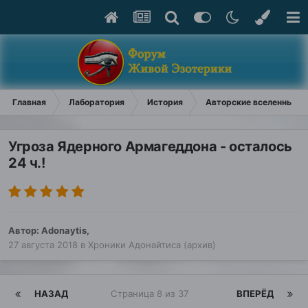
Главная
Лаборатория
История
Авторские вселенные (
Угроза Ядерного Армагеддона - осталось
24 ч.!
Автор:
Adonaytis
,
27 августа 2018
в
Хроники Адонайтиса (архив)
НАЗАД
Страница 8 из 37
ВПЕРЁД