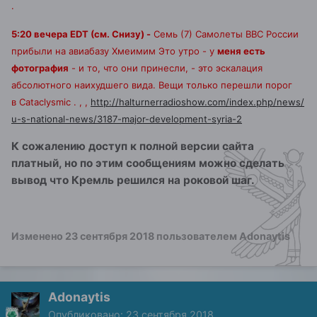
.
5:20 вечера EDT (см. Снизу) -
Семь (7) Самолеты ВВС России
прибыли на авиабазу Хмеимим Это утро - у
меня есть
фотография
- и то, что они принесли, - это эскалация
абсолютного наихудшего вида.
Вещи только перешли порог
в
Cataclysmic
.
,
,
http://halturnerradioshow.com/index.php/news/
u-s-national-news/3187-major-development-syria-2
К сожалению доступ к полной версии сайта
платный, но по этим сообщениям можно сделать
вывод что Кремль решился на роковой шаг.
Изменено
23 сентября 2018
пользователем Adonaytis
Adonaytis
Опубликовано:
23 сентября 2018