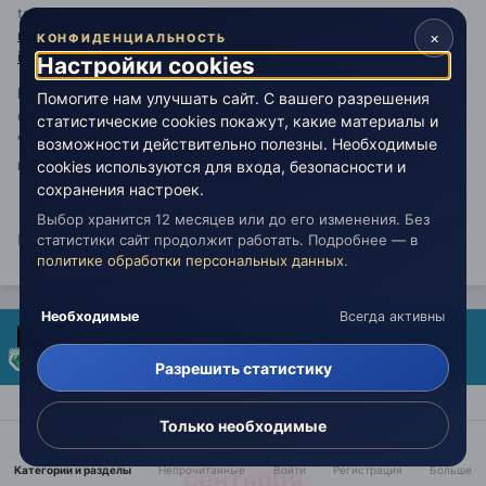
targets."
http://halturnerradioshow.com/index.php/news/world-
news/3207-covert-intel-massive-israeli-strikes-against-syria-
×
КОНФИДЕНЦИАЛЬНОСТЬ
imminent-u-s-may-participate
Настройки cookies
Как видно эта новость указывает на готовность Израиля и
Помогите нам улучшать сайт. С вашего разрешения
США атаковать массированно Сирию - как там у Ванги:
статистические cookies покажут, какие материалы и
"СИРИЯ - ПАДЕТ но Победитель будет не Тот!" Возможно
возможности действительно полезны. Необходимые
мы в плотную подошли сейчас к падению Сирии!
cookies используются для входа, безопасности и
сохранения настроек.
Выбор хранится 12 месяцев или до его изменения. Без
Изменено
28 сентября 2018
пользователем Adonaytis
статистики сайт продолжит работать. Подробнее — в
политике обработки персональных данных
.
Необходимые
Всегда активны
Adonaytis
Опубликовано:
28 сентября 2018
Разрешить статистику
Только необходимые
Ошана-Раба в 2018 году - 30
Категории и разделы
Непрочитанные
Войти
Регистрация
Больше
сентября