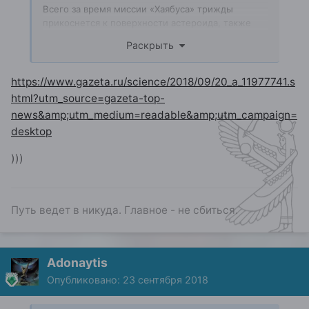
Всего за время миссии «Хаябуса» трижды
прикоснется к поверхности астероида, также
будет выполнен эксперимент по взятию проб из
Раскрыть
искусственного кратера – для этого в
поверхность вонзится специальный импактор,
который должен выбросить вещество астероида.
https://www.gazeta.ru/science/2018/09/20_a_11977741.s
html?utm_source=gazeta-top-
Миссия продлится до конца 2019 года, после
news&amp;utm_medium=readable&amp;utm_campaign=
чего собранные материалы отправятся на Землю
в капсуле. Их возвращения ждут на Земле в 2019
desktop
году.
)))
Путь ведет в никуда. Главное - не сбиться.
Adonaytis
Опубликовано:
23 сентября 2018