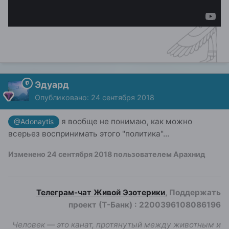
Эдуард
Опубликовано:
24 сентября 2018
я вообще не понимаю, как можно
@Adonaytis
всерьез воспринимать этого "политика"...
Изменено
24 сентября 2018
пользователем Арахнид
Телеграм-чат Живой Эзотерики
, Поддержать
проект (Т-Банк)
:
2200396108086196
Человек — это канат, протянутый между животным и