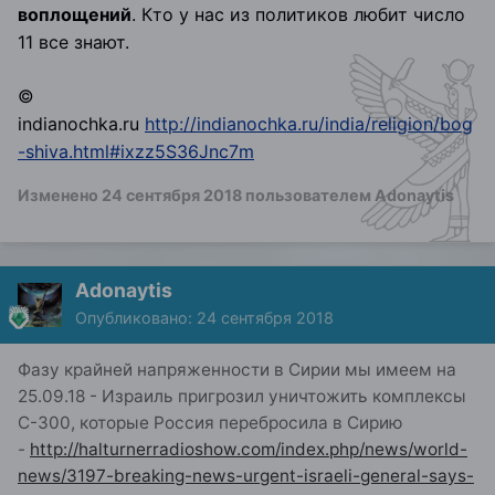
воплощений
. Кто у нас из политиков любит число
11 все знают.
©
indianochka.ru
http://indianochka.ru/india/religion/bog
-shiva.html#ixzz5S36Jnc7m
Изменено
24 сентября 2018
пользователем Adonaytis
Adonaytis
Опубликовано:
24 сентября 2018
Фазу крайней напряженности в Сирии мы имеем на
25.09.18 - Израиль пригрозил уничтожить комплексы
С-300, которые Россия перебросила в Сирию
-
http://halturnerradioshow.com/index.php/news/world-
news/3197-breaking-news-urgent-israeli-general-says-