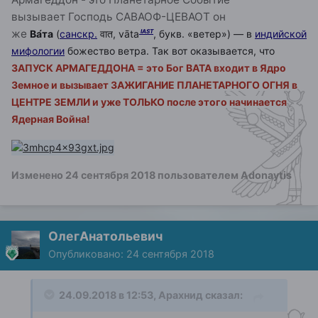
вызывает Господь САВАОФ-ЦЕВАОТ он
же
Ва́та
(
санскр.
वात
,
vāta
, букв. «ветер») — в
индийской
IAST
мифологии
божество ветра. Так вот оказывается, что
ЗАПУСК АРМАГЕДДОНА = это Бог ВАТА входит в Ядро
Земное и вызывает ЗАЖИГАНИЕ ПЛАНЕТАРНОГО ОГНЯ в
ЦЕНТРЕ ЗЕМЛИ и уже ТОЛЬКО после этого начинается
Ядерная Война!
Изменено
24 сентября 2018
пользователем Adonaytis
ОлегАнатольевич
Опубликовано:
24 сентября 2018
24.09.2018 в 12:53,
Арахнид
сказал: