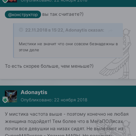
вы так считаете?)
@конструктор
22.11.2018 в 15:22,
Adonaytis
сказал:
Мистики не значит что они совсем безнадежны в
этом деле
То есть скорее больше, чем меньше?)
Adonaytis
Опубликовано:
22 ноября 2018
У мистика частота выше - поэтому конечно не любая
женщина подойдет! Тем более что в МегаПОЛисах
почти все девушки на низах сидят. Не вылезают из
СуперМАРкетов - Храмов МАРЫ. Но раскачать