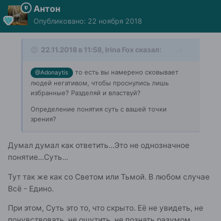
Антон
Опубликовано:
22 ноября 2018
22.11.2018 в 11:58,
Irina Fox
сказал:
то есть вы намерено сковывает
@Adonaytis
людей негативом, чтобы проснулись лишь
избранные? Разделяй и властвуй?
Определение понятия суть с вашей точки
зрения?
Думал думал как ответить...Это не однозначное
понятие...Суть...
Тут так же как со Светом или Тьмой. В любом случае
Всё - Едино.
При этом, Суть это то, что скрыто. Её не увидеть, не
почувствовать, не ощутить, не познать разумом.