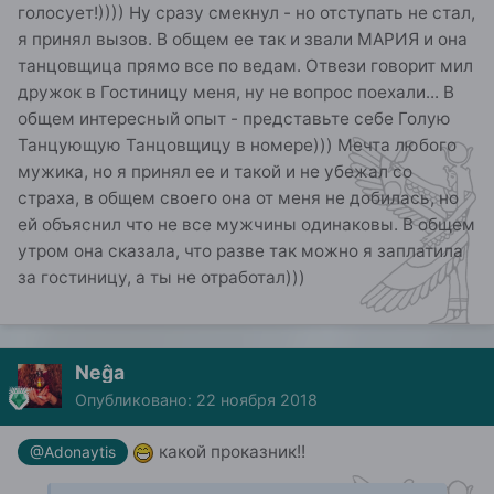
голосует!)))) Ну сразу смекнул - но отступать не стал,
я принял вызов. В общем ее так и звали МАРИЯ и она
танцовщица прямо все по ведам. Отвези говорит мил
дружок в Гостиницу меня, ну не вопрос поехали... В
общем интересный опыт - представьте себе Голую
Танцующую Танцовщицу в номере))) Мечта любого
мужика, но я принял ее и такой и не убежал со
страха, в общем своего она от меня не добилась, но
ей объяснил что не все мужчины одинаковы. В общем
утром она сказала, что разве так можно я заплатила
за гостиницу, а ты не отработал)))
Neĝa
Опубликовано:
22 ноября 2018
какой проказник!!
@Adonaytis