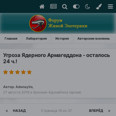
Главная
Лаборатория
История
Авторские вселенные (
Угроза Ядерного Армагеддона - осталось
24 ч.!
Автор:
Adonaytis
,
27 августа 2018
в
Хроники Адонайтиса (архив)
НАЗАД
Страница 19 из 37
ВПЕРЁД