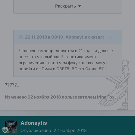
СВЕТА - СФЕРИЧЕСКИЙ ПРИНЦИП!
Раскрыть
22.11.2018 в 08:10,
Adonaytis
сказал:
Человек самоопределяется в 21 год - и дальше
несет то что выбрал!!! генетика имеет
ограничения - вот в чем фокус, не
все могут
перейти из Тьмы в СВЕТ!!! ВСего О
к
оло 8%!
?????..
Изменено
22 ноября 2018
пользователем Irina Fox
Adonaytis
Опубликовано:
22 ноября 2018