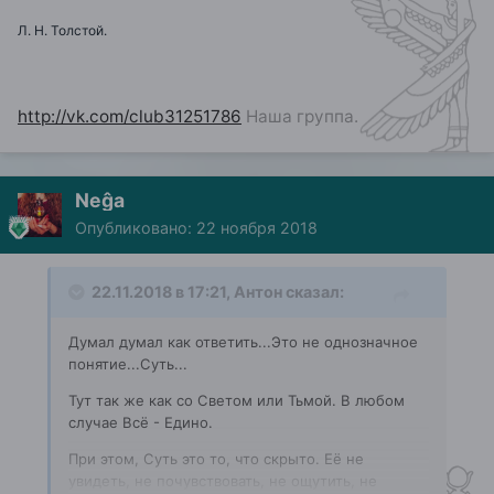
Л. Н. Толстой.
http://vk.com/club31251786
Наша группа.
Neĝa
Опубликовано:
22 ноября 2018
22.11.2018 в 17:21,
Антон
сказал:
Думал думал как ответить...Это не однозначное
понятие...Суть...
Тут так же как со Светом или Тьмой. В любом
случае Всё - Едино.
При этом, Суть это то, что скрыто. Её не
увидеть, не почувствовать, не ощутить, не