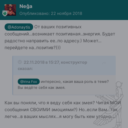
Neĝa
Опубликовано:
22 ноября 2018
От ваших позитивных
@Adonaytis
сообщений...возникает позитивная..энергия. Будет
радостно направить ее..по адресу.) Может...
перейдете на..позитив?)))
22.11.2018 в 15:27,
конструктор
сказал:
интересно, какая ваша роль в теме?
@Irina Fox
Вы ведёте себя как змея.
Как вы поняли, что я веду себя как змея? Читая МОИ
сообщения СВОИМИ эмоциями?) Но..если Вам...так
легче...в ваших мыслях...я могу быть кем угодно....