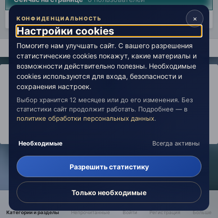
×
Нет пользователей, просматривающих эту страницу.
КОНФИДЕНЦИАЛЬНОСТЬ
Настройки cookies
Помогите нам улучшать сайт. С вашего разрешения
Главная
Лаборатория
История
Авторские вселенные (
статистические cookies покажут, какие материалы и
возможности действительно полезны. Необходимые
cookies используются для входа, безопасности и
сохранения настроек.
Выбор хранится 12 месяцев или до его изменения. Без
IPS Theme
by
IPSFocus
Политика конфиденциальности
статистики сайт продолжит работать. Подробнее — в
Обратная связь
Настройки cookies
политике обработки персональных данных
.
copyright © 2026 Живая Эзотерика
Powered by Invision Community
Необходимые
Всегда активны
Разрешить статистику
Только необходимые
Категории и разделы
Непрочитанные
Войти
Регистрация
Больше