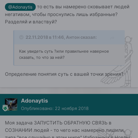
то есть вы намерено сковывает людей
@Adonaytis
негативом, чтобы проснулись лишь избранные?
Разделяй и властвуй?
22.11.2018 в 11:46,
Антон
сказал:
Как увидеть суть ?или правильнее наверное
сказать, то что за ней?
Определение понятия суть с вашей точки зрения?
Adonaytis
Опубликовано:
22 ноября 2018
Моя задача ЗАПУСТИТЬ ОБРАТНУЮ СВЯЗЬ в
СОЗНАНИИ людей - то чего нас намерено лишили,
типа "все случайно в этом мире" Избранных в Новом