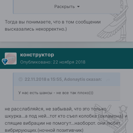
познать разумом.
Раскрыть
Чем больше человек видит и чувствует, тем
больше он спит.
Тогда вы понимаете, что в том сообщении
Суть она....как в том сериале....Истина где то
высказались некорректно.)
там...
И я говорю не о душе, духе, монаде, божествах
и тд… Это всё можно
вспомнить
конструктор
Точнее сказать не выйдет, наверное.
Опубликовано:
22 ноября 2018
Кажется, что я сам себе противоречу. Но это не
так.
22.11.2018 в 15:55,
Adonaytis
сказал:
У н
ас есть
шансы - не все так плохо))
)
не расслабляйся, не забывай, что это только
шкурка...а под ней...тот кто съел колобка (охламона) и
спящие вибрации не помогут...наоборот. они любят
вибрирующих.(ночной позитивчик)