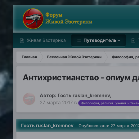
Живая Эзотерика
Путеводитель
Главная
Вселенная Живой Эзотерики
Философия, ре
Антихристианство - опиум 
Автор: Гость ruslan_kremnev,
27 марта 2017
в
Философия, религия, учения и тече
Гость ruslan_kremnev
Опубликовано:
27 марта 201