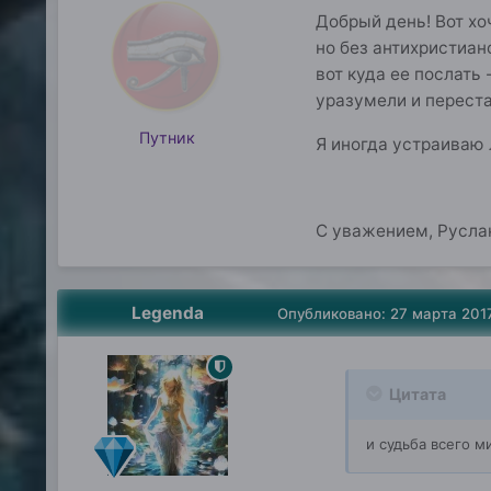
Добрый день! Вот хо
но без антихристиан
вот куда ее послать 
уразумели и переста
Путник
Я иногда устраиваю л
С уважением, Русла
Legenda
Опубликовано:
27 марта 201
Цитата
и судьба всего м