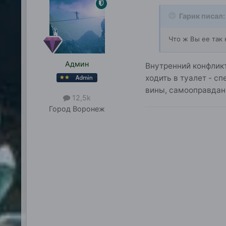
Гарик писал:
Что ж Вы ее так 
Админ
Внутренний конфликт
ходить в туалет - с
вины, самооправдани
12,5k
Город
Воронеж