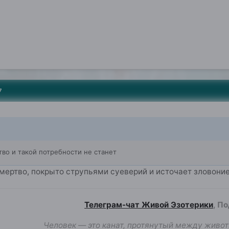
7
во и такой потребности не станет
 мертво, покрыто струпьями суеверий и источает зловони
Телеграм-чат Живой Эзотерики
, П
Человек — это канат, протянутый между живот