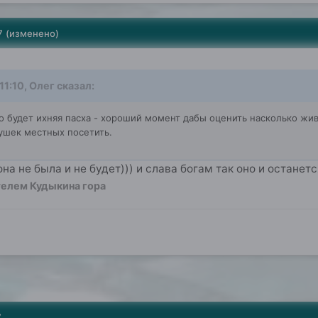
7
(изменено)
11:10, Oлег сказал:
 будет ихняя пасха - хороший момент дабы оценить насколько жив 
вушек местных посетить.
на не была и не будет))) и слава богам так оно и останет
елем Кудыкина гора
7