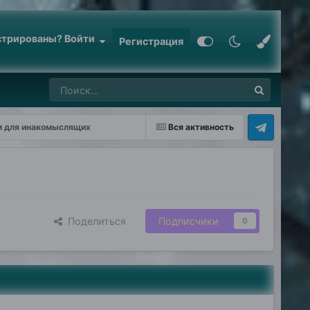
стрированы? Войти
Регистрация
м для инакомыслящих
Вся активность
Поделиться
Подписчики
0