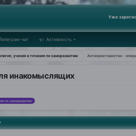
Уже зареги
Телеграм-чат
Активность
лигия, учения и течения по саморазвитию
Антихристианство - опиу
для инакомыслящих
ния по саморазвитию
7