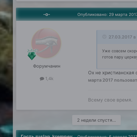
-о-
Опубликовано:
29 марта 201
27.03.2017 в 
Уже совсем скоро
готов пару церк
Форумчанин
Ох не христианская о
1,4k
марта 2017
пользоват
Всему свое время.
2 недели спустя...
Гость ruslan_kremnev
Опубликовано:
6 апреля 201