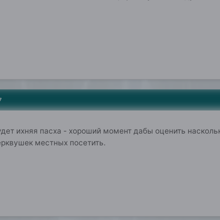
7
дет ихняя пасха - хороший момент дабы оценить наскольк
ерквушек местных посетить.