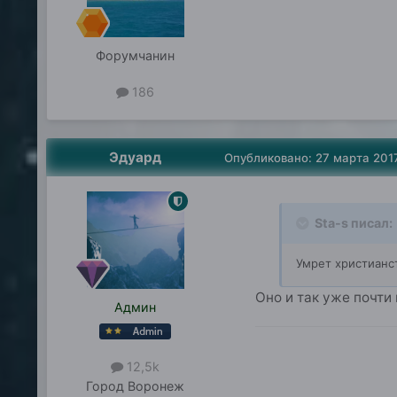
Форумчанин
186
Эдуард
Опубликовано:
27 марта 201
Sta-s писал:
Умрет христианст
Оно и так уже почти
Админ
12,5k
Город
Воронеж