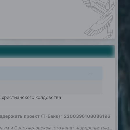
е христианского колдовства
оддержать проект (Т-Банк)
:
2200396108086196
ным и Сверхчеловеком, это канат над пропастью.