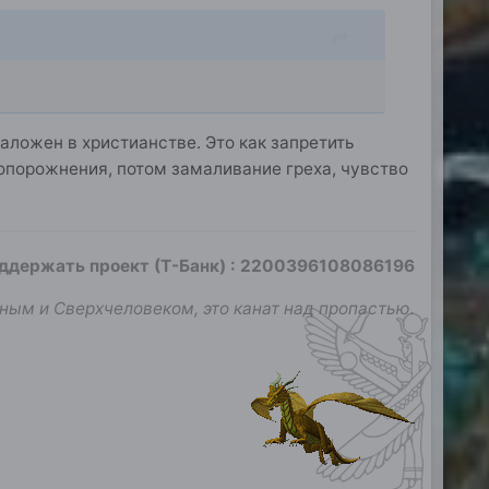
заложен в христианстве. Это как запретить
 опорожнения, потом замаливание греха, чувство
оддержать проект (Т-Банк)
:
2200396108086196
ным и Сверхчеловеком, это канат над пропастью.