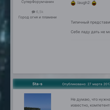
СуперФорумчанин
:laugh2:
6,5k
Город
огня и пламени
Типичный представит
Себе ладу дать не м
Sta-s
Опубликовано:
27 марта 201
Не думаю, что нужна
известно, компетент