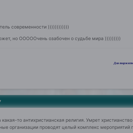
ель современности ))))))))))))
ожет, но ОООООчень озабочен о судьбе мира )))))))))
Для торжеств
7
 какая-то антихристианская религия. Умрет христианство 
ные организации проводят целый комплекс мероприятий п