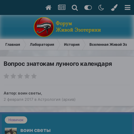
Главная
Лаборатория
История
Вселенная Живой Эзоте
Вопрос знатокам лунного календаря
Автор:
воин светы
,
2 февраля 2017
в
Астрология (архив)
Новичок
воин светы