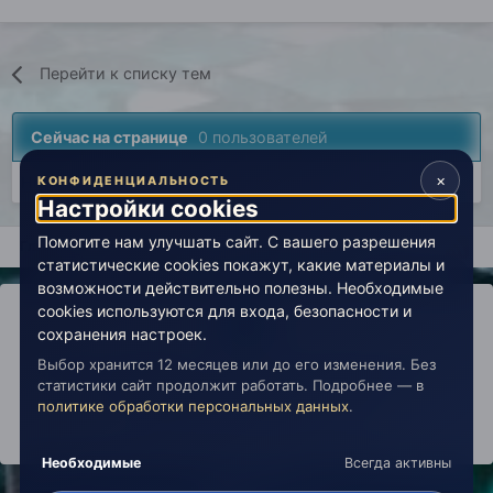
Перейти к списку тем
Сейчас на странице
0 пользователей
×
Нет пользователей, просматривающих эту страницу.
КОНФИДЕНЦИАЛЬНОСТЬ
Настройки cookies
Помогите нам улучшать сайт. С вашего разрешения
Главная
Лаборатория
История
Вселенная Живой Эзоте
статистические cookies покажут, какие материалы и
возможности действительно полезны. Необходимые
cookies используются для входа, безопасности и
сохранения настроек.
Выбор хранится 12 месяцев или до его изменения. Без
IPS Theme
by
IPSFocus
Политика конфиденциальности
статистики сайт продолжит работать. Подробнее — в
Обратная связь
Настройки cookies
политике обработки персональных данных
.
copyright © 2026 Живая Эзотерика
Powered by Invision Community
Необходимые
Всегда активны