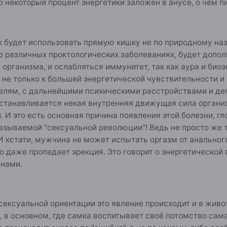
о некоторый процент энергетики заложен в анусе, о чём 
ек будет использовать прямую кишку не по природному наз
 о различных проктологических заболеваниях, будет допо
 организма, и ослабляться иммунитет, так как аура и био
т не только к большей энергетической чувствительности и
лям, с дальнейшими психическими расстройствами и депр
останавливается некая внутренняя движущая сила органи
. И это есть основная причина появления этой болезни, г
азываемой "сексуальной революции"! Ведь не просто же 
 кстати, мужчина не может испытать оргазм от анального
о даже пропадает эрекция. Это говорит о энергетическо
нами.
сексуальной ориентации это явление происходит и в живот
м, в основном, где самка воспитывает своё потомство сам