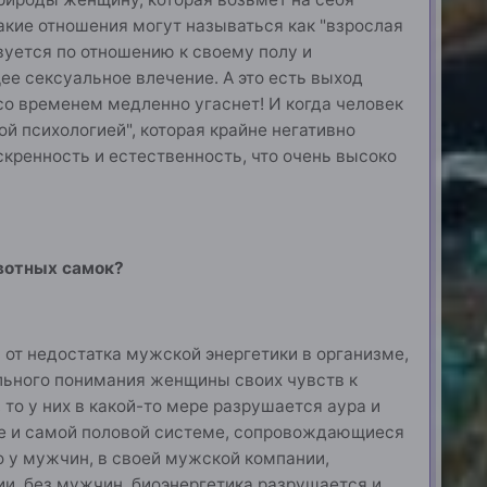
акие отношения могут называться как "взрослая
вуется по отношению к своему полу и
щее сексуальное влечение. А это есть выход
 со временем медленно угаснет! И когда человек
ой психологией", которая крайне негативно
кренность и естественность, что очень высоко
вотных самок?
от недостатка мужской энергетики в организме,
ильного понимания женщины своих чувств к
то у них в какой-то мере разрушается аура и
зме и самой половой системе, сопровождающиеся
о у мужчин, в своей мужской компании,
ии, без мужчин, биоэнергетика разрушается и