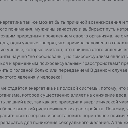
ергетика так же может быть причиной возникновения и та
ного понимания, мужчины зачастую и выбирают путь нетр
тоящим природным проявлением своего организма, не смот
едь, одни учёные говорят, что причина заложена в генах 
гие учёные, которые считают, что причина этого явления в
нты научно "не обоснованы", но гомосексуализм являетс
ться к временным психосексуальным "расстройствам" пре
ть с головной болью или перееданием! В данном случае, 
и этого явления у человека!
зме отдаётся энергетика из половой системы, потому, что
рганизма, которое существенно влияет на снижение веса
ть лишний вес, так как это приводит к энергетической чув
 более высокий риск психических расстройств. Поэтому, 
хранить свою энергию и восстановить нормальное психич
епаратов для понижения сексуального желания. А так же,