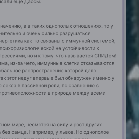
писали ещё Даосы.
начению, а в таких однополых отношениях, то у
лнительно и очень сильно разрушаться
энергетика как-то связаны с иммунной системой,
 психофизиологической не устойчивости к
ессиями, но и к тому, что называется СПИДом!
зма, из-за чего, иммунные клетки отказываются
лобальное распространение которой дало
так этот недуг впервые был обнаружен именно у
 секса в пассивной роли, по сравнению с
й противоположности в природе между всеми
ном мире, несмотря на силу и рост других
а без самца. Например, у львов. Но однополое