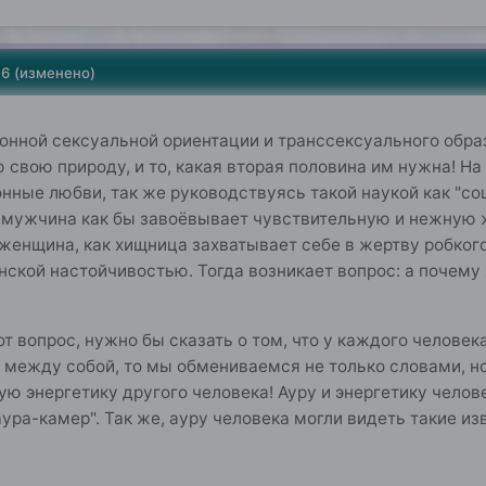
16
(изменено)
нной сексуальной ориентации и транссексуального образ
свою природу, и то, какая вторая половина им нужна! На 
ные любви, так же руководствуясь такой наукой как "со
 мужчина как бы завоёвывает чувствительную и нежную ж
женщина, как хищница захватывает себе в жертву робкого
енской настойчивостью. Тогда возникает вопрос: а поче
т вопрос, нужно бы сказать о том, что у каждого человека
между собой, то мы обмениваемся не только словами, но
ю энергетику другого человека! Ауру и энергетику чело
ра-камер". Так же, ауру человека могли видеть такие из