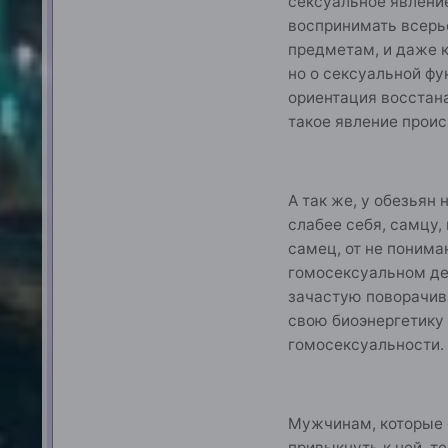
сексуальное явление
воспринимать всерь
предметам, и даже к
но о сексуальной фу
ориентация восстан
такое явление прои
А так же, у обезьян
слабее себя, самцу,
самец, от не понима
гомосексуальном дей
зачастую поворачива
свою биоэнергетику 
гомосексуальности. 
Мужчинам, которые 
привыкнуть к ней, т