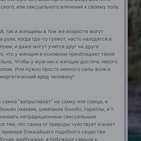
ского, или сексуального влечения к своему полу.
, так и женщины в том же возрасте могут
 руки, когда где-то гуляют, часто находятся в
уем, и даже могут учится друг на друге
 то, что у женщин в основном преобладает такой
ально. Чтобы у мужчин и женщин достичь некого
олом. Или нужно просто немного силы воли и
оэнергетический вред человеку!
 самка "запрыгивает" на самку или самца, и
езьян (макаки, шимпанзе бонобо, гориллы, и т.
зя назвать нетрадиционным сексуальным
тся тем, что самка от природы чувствует и знает
на примере ближайшего подобного существа
обучая, возбуждая, и побуждая самцов к