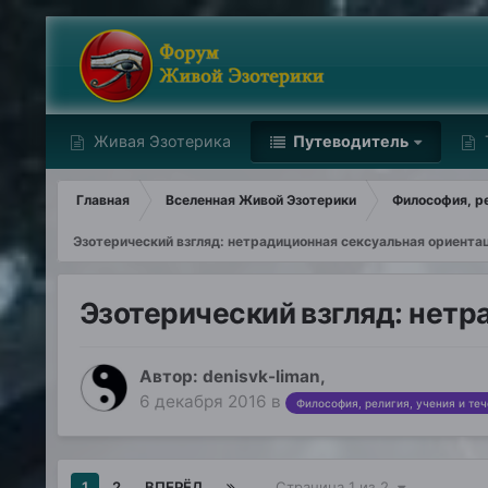
Живая Эзотерика
Путеводитель
Главная
Вселенная Живой Эзотерики
Философия, ре
Эзотерический взгляд: нетрадиционная сексуальная ориента
Эзотерический взгляд: нетр
Автор:
denisvk-liman
,
6 декабря 2016
в
Философия, религия, учения и те
1
2
ВПЕРЁД
Страница 1 из 2