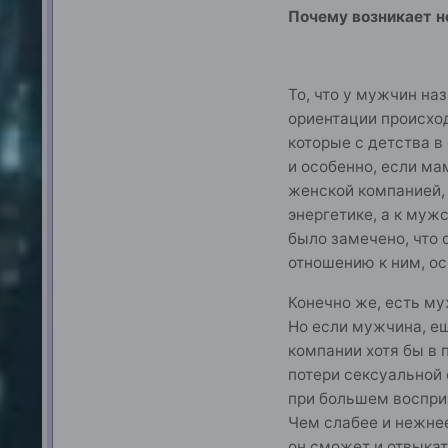
Почему возникает н
То, что у мужчин на
ориентации происход
которые с детства в
и особенно, если ма
женской компанией, 
энергетике, а к муж
было замечено, что 
отношению к ним, ос
Конечно же, есть м
Но если мужчина, е
компании хотя бы в 
потери сексуальной 
при большем воспри
Чем слабее и нежнее
он сможет и отвыкат