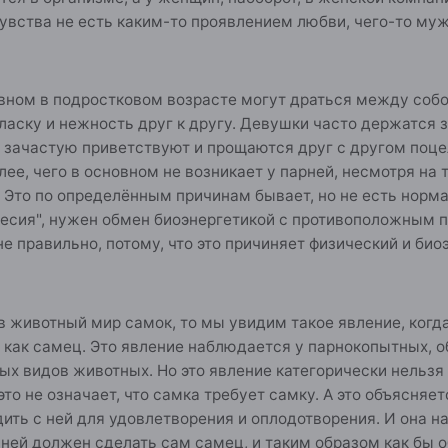
увства не есть каким-то проявлением любви, чего-то муж
вном в подростковом возрасте могут драться между собой
ласку и нежность друг к другу. Девушки часто держатся за
 зачастую приветствуют и прощаются друг с другом поцел
алее, чего в основном не возникает у парней, несмотря на
. Это по определённым причинам бывает, но не есть норм
есия", нужен обмен биоэнергетикой с противоположным п
 не правильно, потому, что это причиняет физический и би
 животный мир самок, то мы увидим такое явление, когда
 как самец. Это явление наблюдается у парнокопытных, об
чных видов животных. Но это явление категорически нель
это не означает, что самка требует самку. А это объясняе
ить с ней для удовлетворения и оплодотворения. И она 
с ней должен сделать сам самец, и таким образом как бы 