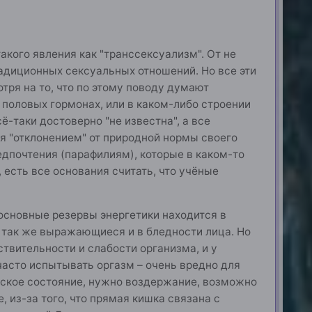
кого явления как "транссексуализм". От не
адиционных сексуальных отношений. Но все эти
ря на то, что по этому поводу думают
и половых гормонах, или в каком-либо строении
сё-таки достоверно "не известна", а все
я "отклонением" от природной нормы своего
дпочтения (парафилиям), которые в каком-то
есть все основания считать, что учёные
 основные резервы энергетики находится в
, так же выражающиеся и в бледности лица. Но
ствительности и слабости организма, и у
часто испытывать оргазм – очень вредно для
еское состояние, нужно воздержание, возможно
 из-за того, что прямая кишка связана с