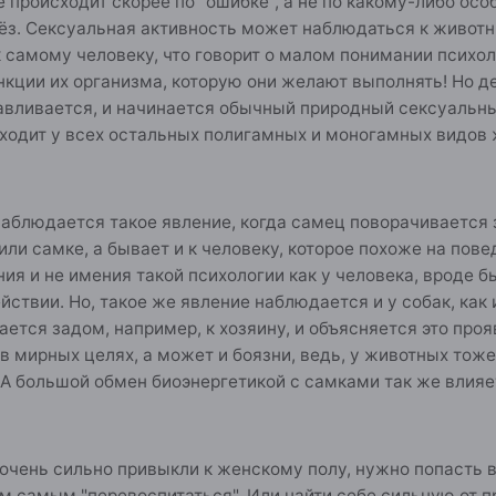
 происходит скорее по "ошибке", а не по какому-либо осо
ёз. Сексуальная активность может наблюдаться к живот
 самому человеку, что говорит о малом понимании психо
нкции их организма, которую они желают выполнять! Но де
авливается, и начинается обычный природный сексуальны
сходит у всех остальных полигамных и моногамных видов 
 наблюдается такое явление, когда самец поворачиваетс
 или самке, а бывает и к человеку, которое похоже на пов
ния и не имения такой психологии как у человека, вроде 
ствии. Но, такое же явление наблюдается и у собак, как
ется задом, например, к хозяину, и объясняется это про
в мирных целях, а может и боязни, ведь, у животных тоже 
А большой обмен биоэнергетикой с самками так же влияет
очень сильно привыкли к женскому полу, нужно попасть 
ем самым "перевоспитаться". Или найти себе сильную от 