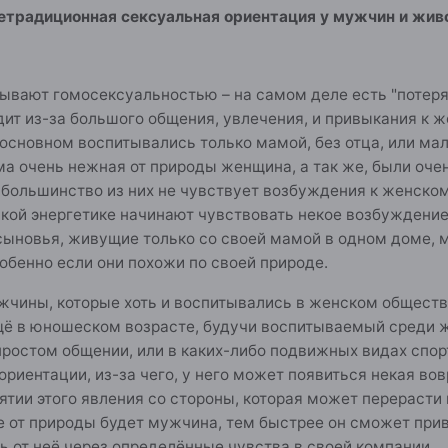
етрадиционная сексуальная ориентация у мужчин и жи
зывают гомосексуальностью – на самом деле есть "потеря
ит из-за большого общения, увлечения, и привыкания к же
 основном воспитывались только мамой, без отца, или мал
ма очень нежная от природы женщина, а так же, были оче
большинство из них не чувствует возбуждения к женскому
ской энергетике начинают чувствовать некое возбуждение
сыновья, живущие только со своей мамой в одном доме, 
обенно если они похожи по своей природе.
ужчины, которые хоть и воспитывались в женском общест
щё в юношеском возрасте, будучи воспитываемый среди ж
простом общении, или в каких-либо подвижных видах спор
ориентации, из-за чего, у него может появиться некая в
ятии этого явления со стороны, которая может перерасти
 от природы будет мужчина, тем быстрее он сможет прив
ь от неё через определённые чувства в своей компании.