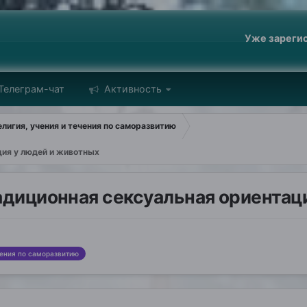
Уже зареги
Телеграм-чат
Активность
лигия, учения и течения по саморазвитию
ция у людей и животных
адиционная сексуальная ориентац
чения по саморазвитию