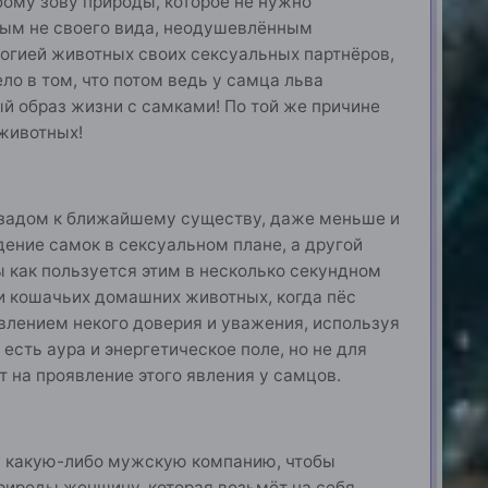
бому зову природы, которое не нужно
ным не своего вида, неодушевлённым
логией животных своих сексуальных партнёров,
ло в том, что потом ведь у самца льва
й образ жизни с самками! По той же причине
животных!
я задом к ближайшему существу, даже меньше и
едение самок в сексуальном плане, а другой
бы как пользуется этим в несколько секундном
 и кошачьих домашних животных, когда пёс
явлением некого доверия и уважения, используя
есть аура и энергетическое поле, но не для
 на проявление этого явления у самцов.
в какую-либо мужскую компанию, чтобы
природы женщину, которая возьмёт на себя