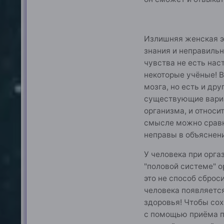
Излишняя женская эн
знания и неправиль
чувства не есть нас
некоторые учёные! В
мозга, но есть и дру
существующие вариа
организма, и относи
смысле можно сравни
неправы в объяснени
У человека при орга
"половой системе" о
это не способ сброси
человека появляется
здоровья! Чтобы со
с помощью приёма пр