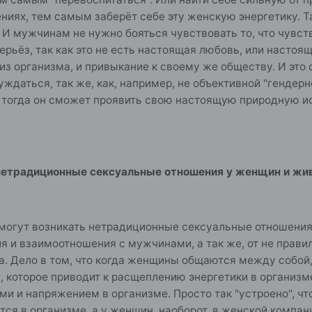
ниях, тем самым заберёт себе эту женскую энергетику. Т
 И мужчинам не нужно бояться чувствовать то, что чувст
ерьёз, так как это не есть настоящая любовь, или настоя
из организма, и привыкание к своему же обществу. И это
уждаться, так же, как, например, не объективной "гендерн
 тогда он сможет проявить свою настоящую природную ис
нетрадиционные сексуальные отношения у женщин и жи
могут возникать нетрадиционные сексуальные отношения 
я и взаимоотношения с мужчинами, а так же, от не прав
а. Дело в том, что когда женщины общаются между собой, 
е, которое приводит к расщеплению энергетики в органи
и и напряжением в организме. Просто так "устроено", чт
тся в организме, а у женщин, наоборот, в женской компан