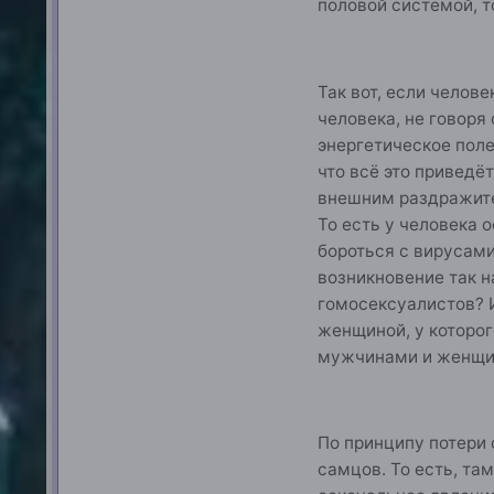
половой системой, т
Так вот, если челов
человека, не говоря
энергетическое поле
что всё это приведё
внешним раздражите
То есть у человека 
бороться с вирусами
возникновение так н
гомосексуалистов? И
женщиной, у которог
мужчинами и женщи
По принципу потери 
самцов. То есть, та