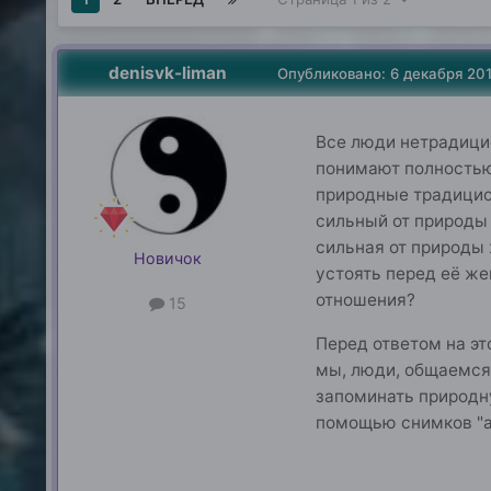
denisvk-liman
Опубликовано:
6 декабря 20
Все люди нетрадицио
понимают полностью 
природные традицион
сильный от природы
сильная от природы 
Новичок
устоять перед её ж
отношения?
15
Перед ответом на это
мы, люди, общаемся 
запоминать природну
помощью снимков "ау