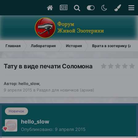
Главная
Лаборатория
История
Врата в эзотерику (арх
Тату в виде печати Соломона
Автор:
hello_slow
,
9 апреля 2015
в
Раздел для новичков (архив)
Новичок
hello_slow
Опубликовано:
9 апреля 2015