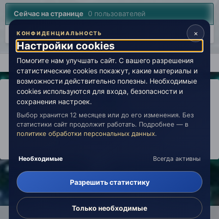
Сейчас на странице
0 пользователей
×
Нет пользователей, просматривающих эту страницу.
КОНФИДЕНЦИАЛЬНОСТЬ
Настройки cookies
Помогите нам улучшать сайт. С вашего разрешения
Главная
Лаборатория
История
Врата в эзотерику (арх
статистические cookies покажут, какие материалы и
возможности действительно полезны. Необходимые
cookies используются для входа, безопасности и
сохранения настроек.
Выбор хранится 12 месяцев или до его изменения. Без
IPS Theme
by
IPSFocus
Политика конфиденциальности
статистики сайт продолжит работать. Подробнее — в
Обратная связь
Настройки cookies
политике обработки персональных данных
.
copyright © 2026 Живая Эзотерика
Powered by Invision Community
Необходимые
Всегда активны
Разрешить статистику
Только необходимые