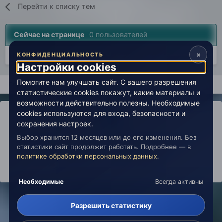
Перейти к списку тем
Сейчас на странице
0 пользователей
×
Нет пользователей, просматривающих эту страницу.
КОНФИДЕНЦИАЛЬНОСТЬ
Настройки cookies
Помогите нам улучшать сайт. С вашего разрешения
Главная
Лаборатория
История
Вселенная Живой Эзоте
статистические cookies покажут, какие материалы и
возможности действительно полезны. Необходимые
cookies используются для входа, безопасности и
сохранения настроек.
Выбор хранится 12 месяцев или до его изменения. Без
IPS Theme
by
IPSFocus
Политика конфиденциальности
статистики сайт продолжит работать. Подробнее — в
Обратная связь
Настройки cookies
политике обработки персональных данных
.
copyright © 2026 Живая Эзотерика
Powered by Invision Community
Необходимые
Всегда активны
Разрешить статистику