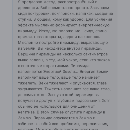
Я предлагаю метод, распространённый в
древности. Всё элементарно просто. Засыпаем
сидя по-турецки, по-японски, напятках, соеденив
ступни. В общем, кому как удобно. Для усиления
эффекта мысленно формируют энергетическую
пирамиду. Исходное положение - сидя, спина
прямая, глаза открыты, ладони на коленях.
Мысленно постройте пирамиду, вырастающую
из Земли. Вы находитесь внутри пирамиды.
Вершина пирамиды на несколько сантиметров
выше головы, в седьмой чакре, если кто знаком
с восточными практиками. Пирамида
наполняется Энергией Земли... Энергия Земли
наполняет ваше тело, ваше тело начинает
тяжелеть. Веки тяжелеют и опускаются, глаза
закрываются. Тяжесть наполняет все ваше тело,
до самых стоп. Заснув в этой пирамиде вы
получаете доступ к глубинам подсознания. Хотя
обычно её используют для очищения от
негатива. В этом случае опустите пирамиду в
Землю. Пирамида опускается в Землю и
забирает с собой все проблемы, переживания,
неудачи. Можете обозначить конкретные