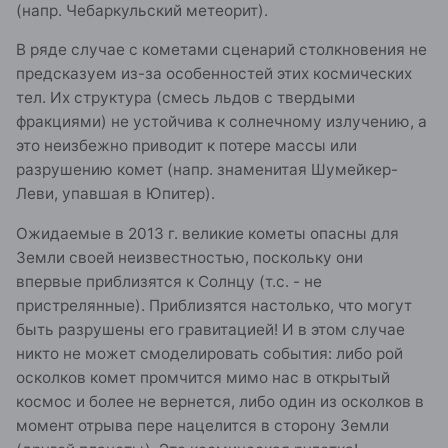
(напр. Чебаркульский метеорит).
В ряде случае с кометами сценарий столкновения не
предсказуем из-за особенностей этих космических
тел. Их структура (смесь льдов с твердыми
фракциями) не устойчива к солнечному излучению, а
это неизбежно приводит к потере массы или
разрушению комет (напр. знаменитая Шумейкер-
Леви, упавшая в Юпитер).
Ожидаемые в 2013 г. великие кометы опасны для
Земли своей неизвестностью, поскольку они
впервые приблизятся к Солнцу (т.с. - не
пристрелянные). Приблизятся настолько, что могут
быть разрушены его гравитацией! И в этом случае
никто не может смоделировать события: либо рой
осколков комет промчится мимо нас в открытый
космос и более не вернется, либо один из осколков в
момент отрыва пере нацелится в сторону Земли