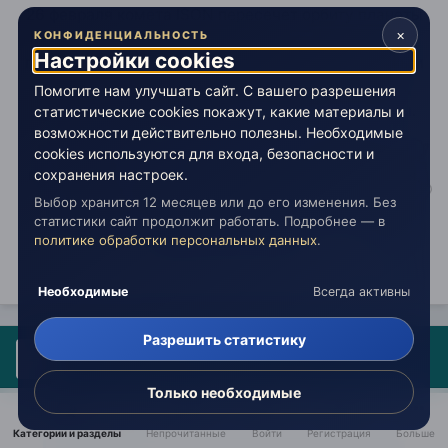
26 февраля комета ISON пересечет орбиту планеты
×
КОНФИДЕНЦИАЛЬНОСТЬ
Юпитер! Событие весьма значимое, поскольку эта
Настройки cookies
планета-гигант обладает сильным гравитационным
полем и, не смотря на расстояние в 432 млн.км.,
Помогите нам улучшать сайт. С вашего разрешения
способна внести коррективы в движение кометы.
статистические cookies покажут, какие материалы и
возможности действительно полезны. Необходимые
Встреча ISON со следующей планетой (Марсом)
cookies используются для входа, безопасности и
произойдет только 3 октября! Все эти дни, месяцы,
сохранения настроек.
она будет преодолевать пространство пояса
Выбор хранится 12 месяцев или до его изменения. Без
астероидов, чтобы уже в ноябре затмить своим
статистики сайт продолжит работать. Подробнее — в
политике обработки персональных данных
.
блеском свет Луны!
Необходимые
Всегда активны
Разрешить статистику
Гость Eva .
Опубликовано:
27 февраля 2013
Только необходимые
Цитата
Категории и разделы
Непрочитанные
Войти
Регистрация
Больше