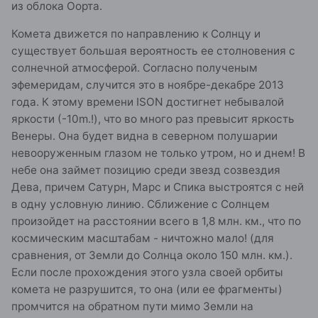
из облока Оорта.
Комета движется по направлению к Солнцу и
существует большая вероятность ее столновения с
солнечной атмосферой. Согласно полученым
эфемеридам, случится это в ноябре-декабре 2013
года. К этому времени ISON достигнет небывалой
яркости (-10m.!), что во много раз превысит яркость
Венеры. Она будет видна в северном полушарии
невооруженным глазом не только утром, но и днем! В
небе она займет позицию среди звезд созвездия
Дева, причем Сатурн, Марс и Спика выстроятся с ней
в одну условную линию. Сближение с Солнцем
произойдет на расстоянии всего в 1,8 млн. км., что по
космическим масштабам - ничтожно мало! (для
сравнения, от Земли до Солнца около 150 млн. км.).
Если после прохождения этого узла своей орбиты
комета не разрушится, то она (или ее фрагменты)
промчится на обратном пути мимо Земли на