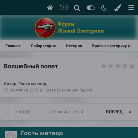
Главная
Лаборатория
История
Врата в эзотерику (арх
Волшебный полет
Автор: Гость метеор,
25 сентября 2012
в
Живая Вселенная (архив)
НАЗАД
Страница 1 из 4
ВПЕРЁД
Гость метеор