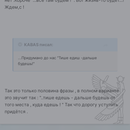
нет .Короче "...все там будем ! ". Вот жизнь-то будет...!
Ждем,с !
KABAS писал:
...Придумано до нас "Тише едиш -дальше
будешь!"
Так это только половина фразы , в полном варианте
это звучит так : "..тише едешь - дальше будешь от
того места , куда едешь ! " Так что дорогу уступить
придётся .