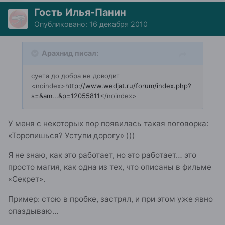
Гость Илья-Панин
Опубликовано:
16 декабря 2010
Арахнид писал:
суета до добра не доводит
<noindex>
http://www.wedjat.ru/forum/index.php?
s=&am...&p=12055811
</noindex>
У меня с некоторых пор появилась такая поговорка:
«Торопишься? Уступи дорогу» )))
Я не знаю, как это работает, но это работает… это
просто магия, как одна из тех, что описаны в фильме
«Секрет».
Пример: стою в пробке, застрял, и при этом уже явно
опаздываю…