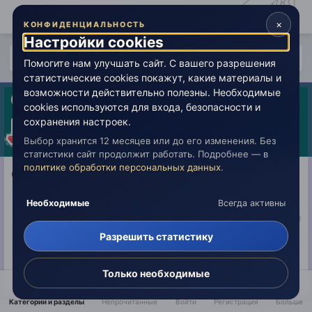
×
КОНФИДЕНЦИАЛЬНОСТЬ
Настройки cookies
5 лет спустя...
Помогите нам улучшать сайт. С вашего разрешения
статистические cookies покажут, какие материалы и
возможности действительно полезны. Необходимые
Новичок
cookies используются для входа, безопасности и
Nataliya
сохранения настроек.
Опубликовано:
11 августа 2016
Выбор хранится 12 месяцев или до его изменения. Без
статистики сайт продолжит работать. Подробнее — в
политике обработки персональных данных
.
Необходимые
Всегда активны
Разрешить статистику
Только необходимые
Категории и разделы
Непрочитанные
Войти
Регистрация
Больше