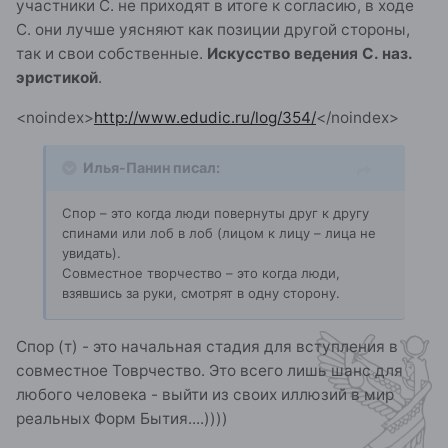
участники С. не прихо­дят в итоге к согласию, в ходе
С. они лучше уясняют как позиции другой стороны,
так и свои собственные.
Искусство ведения С. наз.
эристикой
.
<noindex>
http://www.edudic.ru/log/354/
</noindex>
Илья-Панин писал:
Спор – это когда люди повернуты друг к другу
спинами или лоб в лоб (лицом к лицу – лица не
увидать).
Совместное творчество – это когда люди,
взявшись за руки, смотрят в одну сторону.
Спор (т) - это начальная стадия для вступления в
совместное Товрчество. Это всего лишь шанс для
любого человека - выйти из своих иллюзий в мир
реальных Форм Бытия....))))