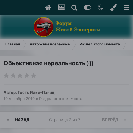
Главная
Авторские вселенные
Раздел этого момента
Об
Объективная нереальность )))
Автор: Гость Илья-Панин,
10 декабря 2010
в
Раздел этого момента
НАЗАД
Страница 7 из 7
ВПЕРЁД