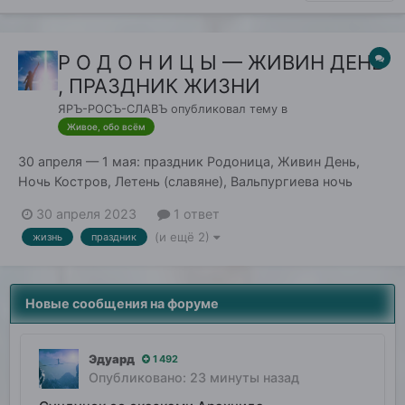
Р О Д О Н И Ц Ы — ЖИВИН ДЕНЬ
, ПРАЗДНИК ЖИЗНИ
ЯРЪ-РОСЪ-СЛАВЪ
опубликовал тему в
Живое, обо всём
30 апреля — 1 мая: праздник Родоница, Живин День,
Ночь Костров, Летень (славяне), Вальпургиева ночь
(германцы), Бельтайн (кельты, англичане)... В это время
30 апреля 2023
1 ответ
открываются границы между Мирами — и на Землю
(и ещё 2)
жизнь
праздник
приходят новые энергии очищения-обновления, новые
энергии новой Жизни. Тридцатого апреля заканчив...
Новые сообщения на форуме
Эдуард
1 492
Опубликовано:
23 минуты назад