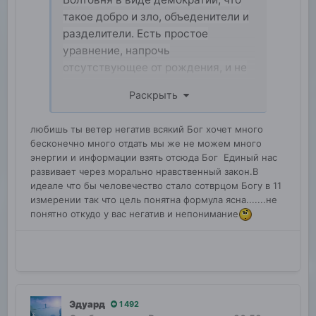
такое добро и зло, объеденители и
разделители. Есть простое
уравнение, напрочь
отсутствующее от рождения, и не
хочу знать, от чего зависит,
Раскрыть
зависнет быть или не быть я к
чему, может, от того, что у
любишь ты ветер негатив всякий Бог хочет много
человечества нет внешнего врага
бесконечно много отдать мы же не можем много
из глубокого космоса, возможно,
энергии и информации взять отсюда Бог Единый нас
для того, чтобы спокойно
развивает через морально нравственный закон.В
выполнять свою основную миссию
идеале что бы человечество стало сотврцом Богу в 11
измерении так что цель понятна формула ясна.......не
человечества — это жить для друг
понятно откудо у вас негатив и непонимание
друга, для созидания не только
здесь, но и в глубоком космосе
Эдуард
1 492