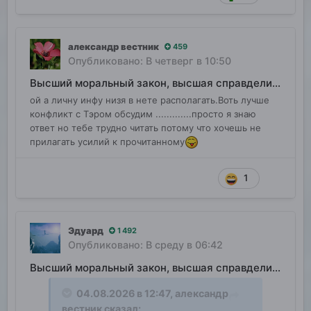
александр вестник
459
Опубликовано:
В четверг в 10:50
Высший моральный закон, высшая справделивость
ой а личну инфу низя в нете располагать.Воть лучше
конфликт с Тэром обсудим .............просто я знаю
ответ но тебе трудно читать потому что хочешь не
прилагать усилий к прочитанному
1
Эдуард
1 492
Опубликовано:
В среду в 06:42
Высший моральный закон, высшая справделивость
04.08.2026 в 12:47,
александр
вестник
сказал: