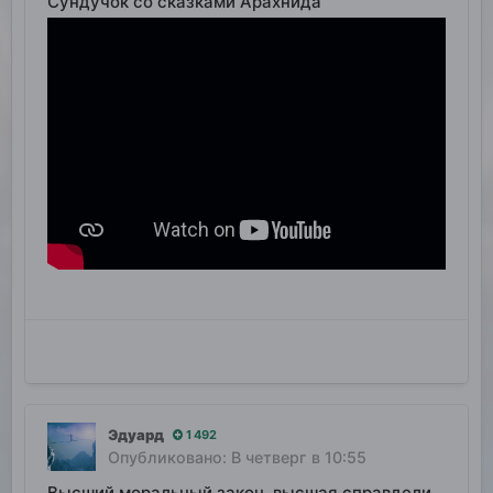
Сундучок со сказками Арахнида
Эдуард
1 492
Опубликовано:
В четверг в 10:55
Высший моральный закон, высшая справделивость