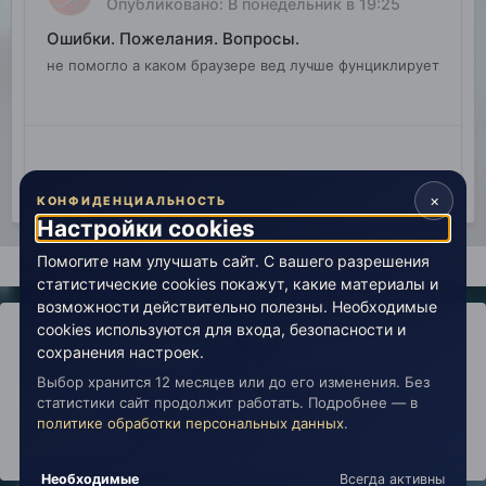
Опубликовано:
В понедельник в 19:25
Ошибки. Пожелания. Вопросы.
не помогло а каком браузере вед лучше фунциклирует
×
КОНФИДЕНЦИАЛЬНОСТЬ
Настройки cookies
Помогите нам улучшать сайт. С вашего разрешения
Главная
Поиск
статистические cookies покажут, какие материалы и
возможности действительно полезны. Необходимые
cookies используются для входа, безопасности и
сохранения настроек.
Выбор хранится 12 месяцев или до его изменения. Без
IPS Theme
by
IPSFocus
Политика конфиденциальности
статистики сайт продолжит работать. Подробнее — в
Обратная связь
Настройки cookies
политике обработки персональных данных
.
copyright © 2026 Живая Эзотерика
Powered by Invision Community
Необходимые
Всегда активны