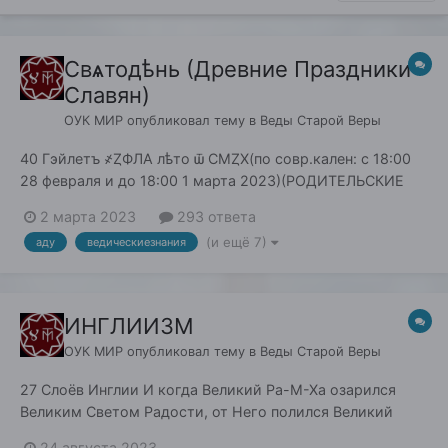
Свѧтодѣнь (Древние Праздники
Славян)
ОУК МИР
опубликовал тему в
Веды Старой Веры
40 Гэйлетъ ҂ȤФЛА лѣто ѿ СМȤХ(по совр.кален: с 18:00
28 февраля и до 18:00 1 марта 2023)(РОДИТЕЛЬСКИЕ
ДНИ)___________________________________ ДЕНЬ ХРАМА ДУШИ
2 марта 2023
293 ответа
Согласнѡ Крɣголѣту Числобога въ Сорокѡвникъ Вьюгъ
(и ещё 7)
аду
ведическиезнания
и Стужи, 40 Гейлѣтъ, Православные Староверы Ингляне
отмечают ДѢНЬ ХРАМА ДɣШИ! День Храма Д...
ИНГЛИИЗМ
ОУК МИР
опубликовал тему в
Веды Старой Веры
27 Слоёв Инглии И когда Великий Ра-М-Ха озарился
Великим Светом Радости, от Него полился Великий
поток Инглии, Первозданного Живого Света, то есть
24 августа 2023