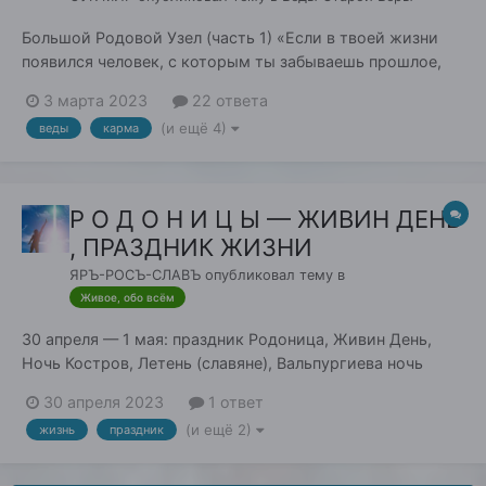
Большой Родовой Узел (часть 1) «Если в твоей жизни
появился человек, с которым ты забываешь прошлое,
значит этот человек – твое будущее» Доброго Здравия
3 марта 2023
22 ответа
Православные Староверы Ингляне и просто люди
(и ещё 4)
веды
карма
стремящиеся к познанию мудрости! Мы продолжаем
изучать Мудрость Наших Многомудрых Богов и П...
Р О Д О Н И Ц Ы — ЖИВИН ДЕНЬ
, ПРАЗДНИК ЖИЗНИ
ЯРЪ-РОСЪ-СЛАВЪ
опубликовал тему в
Живое, обо всём
30 апреля — 1 мая: праздник Родоница, Живин День,
Ночь Костров, Летень (славяне), Вальпургиева ночь
(германцы), Бельтайн (кельты, англичане)... В это время
30 апреля 2023
1 ответ
открываются границы между Мирами — и на Землю
(и ещё 2)
жизнь
праздник
приходят новые энергии очищения-обновления, новые
энергии новой Жизни. Тридцатого апреля заканчив...