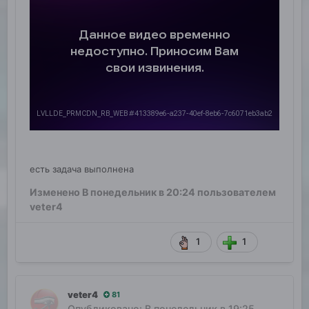
есть задача выполнена
Изменено
В понедельник в 20:24
пользователем
veter4
1
1
veter4
81
Опубликовано:
В понедельник в 19:25