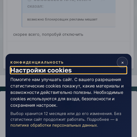
сказал:
возможно блокировщик рекламы мешает
скорее всего, попробуй отключить
×
КОНФИДЕНЦИАЛЬНОСТЬ
Настройки cookies
Помогите нам улучшать сайт. С вашего разрешения
Главная
Поиск
статистические cookies покажут, какие материалы и
возможности действительно полезны. Необходимые
cookies используются для входа, безопасности и
сохранения настроек.
Выбор хранится 12 месяцев или до его изменения. Без
IPS Theme
by
IPSFocus
Политика конфиденциальности
статистики сайт продолжит работать. Подробнее — в
Обратная связь
Настройки cookies
политике обработки персональных данных
.
copyright © 2026 Живая Эзотерика
Powered by Invision Community