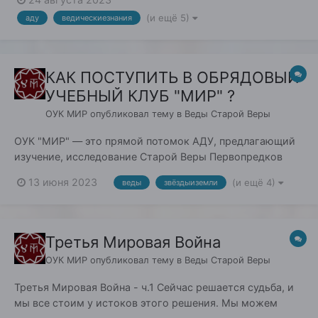
дыхание Его несказанное, хлынул Свет несказанный и
(и ещё 5)
аду
ведическиезнания
зазвучал в Нечто Великом. «Книга Света», Харатья
первая. Доброго Здравия, Православны...
КАК ПОСТУПИТЬ В ОБРЯДОВЫЙ
УЧЕБНЫЙ КЛУБ "МИР" ?
ОУК МИР
опубликовал тему в
Веды Старой Веры
ОУК "МИР" — это прямой потомок АДУ, предлагающий
изучение, исследование Старой Веры Первопредков
Инглиiзмъ и следующих областей: Этнографических
13 июня 2023
(и ещё 4)
веды
звёздыиземли
материалов о Славянской культуре; Обрядов,
праздников и традиций древних Славян; Ведических
знаний Мировых Духовных и Эзотери...
Третья Мировая Война
ОУК МИР
опубликовал тему в
Веды Старой Веры
Третья Мировая Война - ч.1 Сейчас решается судьба, и
мы все стоим у истоков этого решения. Мы можем