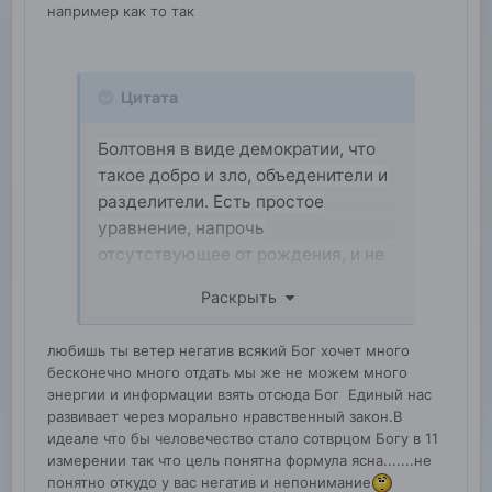
например как то так
Цитата
Болтовня в виде демократии, что
такое добро и зло, объеденители и
разделители. Есть простое
уравнение, напрочь
отсутствующее от рождения, и не
хочу знать, от чего зависит,
Раскрыть
зависнет быть или не быть я к
чему, может, от того, что у
любишь ты ветер негатив всякий Бог хочет много
человечества нет внешнего врага
бесконечно много отдать мы же не можем много
из глубокого космоса, возможно,
энергии и информации взять отсюда Бог Единый нас
для того, чтобы спокойно
развивает через морально нравственный закон.В
выполнять свою основную миссию
идеале что бы человечество стало сотврцом Богу в 11
измерении так что цель понятна формула ясна.......не
человечества — это жить для друг
понятно откудо у вас негатив и непонимание
друга, для созидания не только