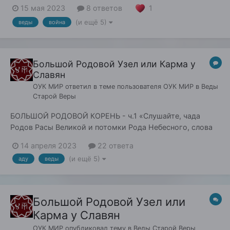
долго задаваться вопросом «Есть ли или была ли жизнь
1
15 мая 2023
8 ответов
на Марсе или других планетах - Землях?», но главный
(и ещё 5)
веды
война
вопрос, который сейчас стоит перед нами: « Есть или
будет ли жизнь у наших Родов в будущем...
Большой Родовой Узел или Карма у
Славян
ОУК МИР
ответил в теме пользователя
ОУК МИР
в
Веды
Старой Веры
БОЛЬШОЙ РОДОВОЙ КОРЕНЬ - ч.1 «Слушайте, чада
Родов Расы Великой и потомки Рода Небесного, слова
мои! Запомните и передайте потомкам вашим! Будущее
14 апреля 2023
22 ответа
для всех Родов ваших проистекает из прошлого Родов
(и ещё 5)
аду
веды
ваших, ибо вы сами сотворяет...
Большой Родовой Узел или
Карма у Славян
ОУК МИР
опубликовал тему в
Веды Старой Веры