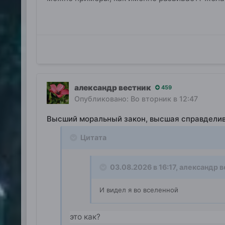
александр вестник
459
Опубликовано:
Во вторник в 12:47
Высший моральный закон, высшая справдели
Цитата
03.08.2026 в 16:17,
александр в
И видел я во вселенной
это как?