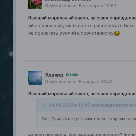
Опубликовано:
В четверг в 10:50
Высший моральный закон, высшая справдели
ой а личну инфу низя в нете располагать.Воть 
не прилагать усилий к прочитанному
Эдуард
1 492
Опубликовано:
В среду в 06:42
Высший моральный закон, высшая справдели
04.08.2026 в 12:47,
александр вестник
с
Бог Единый нас развивает через морально нр
можно примеры, как именно развивает? жела