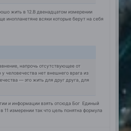
орошо жить в 12.В двенадцатом измерении
еще инопланетяне всяки которые берут на себя
равнение, напрочь отсутствующее от
то у человечества нет внешнего врага из
чества — это жить для друг друга, для
ргии и информации взять отсюда Бог Единый
в 11 измерении так что цель понятна формула