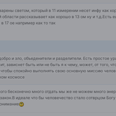
зарены светом, который в 11 измерении несет инфу как х
й области рассказывает как хорошо в 13 ом ну и т.д.Есть 
в 17 ое например как то так
добро и зло, объеденители и разделители. Есть простое у
сит, зависнет быть или не быть я к чему, может, от того, ч
, чтобы спокойно выполнять свою основную миссию челове
оком космосе
ного бесконечно много отдать мы же не можем много эне
акон.В идеале что бы человечество стало сотврцом Богу 
епонимание