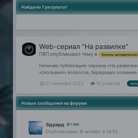
Найдено 1 результат
Web-сериал "На развилке"
ПВП
опубликовал тему в
Анонсы эзотерическог
Начинаю публикацию сериала «На развилке»
«скользких» вопросов, бередящих сознание н
Основе Основ....
21 сентября 2023
15 ответов
вре
Новые сообщения на форуме
Эдуард
1 492
Опубликовано:
В четверг в 10:55