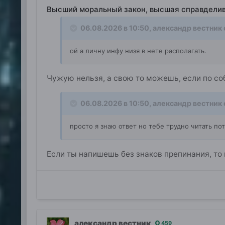
Высший моральный закон, высшая справдели
06.08.2026 в 10:50,
александр вестник
ой а личну инфу низя в нете располагать.
Чужую нельзя, а свою то можешь, если по с
06.08.2026 в 10:50,
александр вестник
просто я знаю ответ но тебе трудно читать п
Если ты напишешь без знаков препинания, то 
александр вестник
459