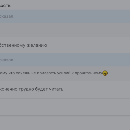
вость
сказал:
обственному желанию
сказал:
отому что хочешь не прилагать усилий к прочитанному
конечно трудно будет читать