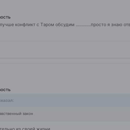
вость
лучше конфликт с Тэром обсудим .............просто я знаю 
вость
казал:
авственный закон
тельно из своей жизни