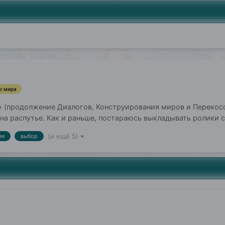
о мира
 (продолжение Диалогов, Конструирования миров и Перекосов
а распутье. Как и раньше, постараюсь выкладывать ролики с 
(и ещё 5)
мя
выбор