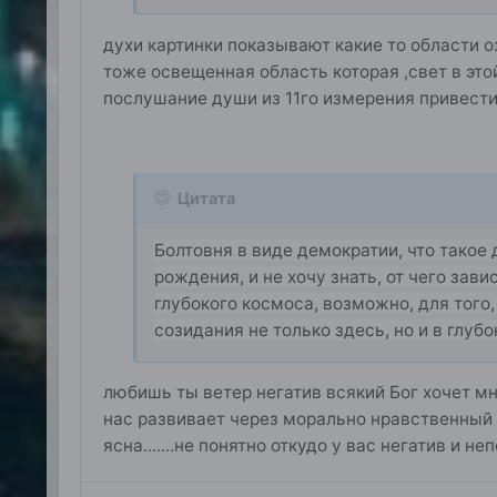
духи картинки показывают какие то области о
тоже освещенная область которая ,свет в это
послушание души из 11го измерения привести 
Цитата
Болтовня в виде демократии, что такое 
рождения, и не хочу знать, от чего зави
глубокого космоса, возможно, для того
созидания не только здесь, но и в глуб
любишь ты ветер негатив всякий Бог хочет м
нас развивает через морально нравственный з
ясна.......не понятно откудо у вас негатив и н