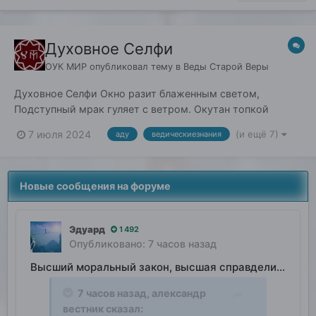
Духовное Селфи
ОУК МИР
опубликовал тему в
Веды Старой Веры
Духовное Селфи Окно разит блаженным светом,
Подступный мрак гуляет с ветром. Окутан топкой
тишиной, прозрачный воздух над рекой. В дали мигают
7 июля 2024
(и ещё 7)
аду
ведическиезнания
света тени, гудеть не смеют даже птичьи свирели.
Таинственно порушив резонанс, ворвался Солнечный
аванс! И вдруг, всё разом оживилось...
Новые сообщения на форуме
Эдуард
1 492
Опубликовано:
7 часов назад
Высший моральный закон, высшая справделивость
7 часов назад,
александр
вестник
сказал: