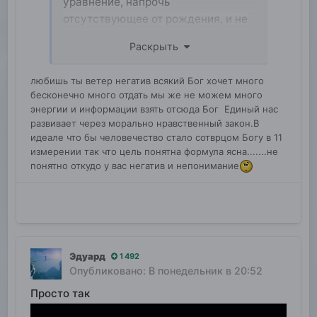
уравнение, напрочь
отсутствующее от рождения, и не
хочу знать, от чего зависит,
Раскрыть
зависнет быть или не быть я к
чему, может, от того, что у
любишь ты ветер негатив всякий Бог хочет много
человечества нет внешнего врага
бесконечно много отдать мы же не можем много
из глубокого космоса, возможно,
энергии и информации взять отсюда Бог Единый нас
для того, чтобы спокойно
развивает через морально нравственный закон.В
выполнять свою основную миссию
идеале что бы человечество стало сотврцом Богу в 11
измерении так что цель понятна формула ясна.......не
человечества — это жить для друг
понятно откудо у вас негатив и непонимание
друга, для созидания не только
здесь, но и в глубоком космосе
Эдуард
1 492
Опубликовано:
В понедельник в 20:52
Просто так