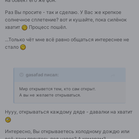
на обьект его же фон.
Раз Вы просите - так и сделаю. У Вас же крепкое
солнечное сплетение? вот и кушайте, пока силёнок
хватит
Процесс пошёл.
...Только чёт мне всё равно общаться интереснее не
стало
gasafad писал:
Мир открывется тем, кто сам открыт.
А вы не желаете открываться.
Нууу, открываться каждому дяде - давалки на хватит
Интересно, Вы открываетесь холодному дождю или
всё-таки прячтесь под навес? А комарам?