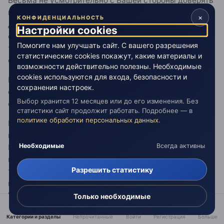
Весьма не усмотрительно с Вашей стороны доверять
интернет подсказкам. Поэтому если Вы
×
КОНФИДЕНЦИАЛЬНОСТЬ
действительно стали заложницей такой ситуации, то
Настройки cookies
самым верным будет с Вашей стороны связаться с
Помогите нам улучшать сайт. С вашего разрешения
тем человеком укоторого Вы "случайно словили" и
статистические cookies покажут, какие материалы и
обратиться к нему.
возможности действительно полезны. Необходимые
cookies используются для входа, безопасности и
Ещё было бы верным обратиться к тому человеку, кто
сохранения настроек.
осуществляет это и которому Вы доверяете ввиду
Выбор хранится 12 месяцев или до его изменения. Без
его профессионализма.
статистики сайт продолжит работать. Подробнее — в
политике обработки персональных данных
.
Нельзя заниматься
определёнными
видами
практиками, даже в случайной мере, без Учителя.
Необходимые
Всегда активны
Поэтому в Вашем случае вам стоит озаботиться
именно этим - поиском Мастера в этом деле. Не
Разрешить статистику
тратьте свой фокус внимание на "всякую хрень" -
ввиде разбазаривания его на форуме вопросом
"Как?" - ищите человека в осязаемом мире для
Только необходимые
реальной вам помощи.
Категории и разделы
Непрочитанные
Войти
Регистрация
Больше