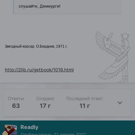
слушайте, Демиурги!
Звездный корсар. О.Бердник, 1971 г.
http://2lib.ru/getbook/1016.html
Ответы
Создано
Последний ответ
63
17 г
11 г
Readly
Опубликовано:
21 апреля 2012