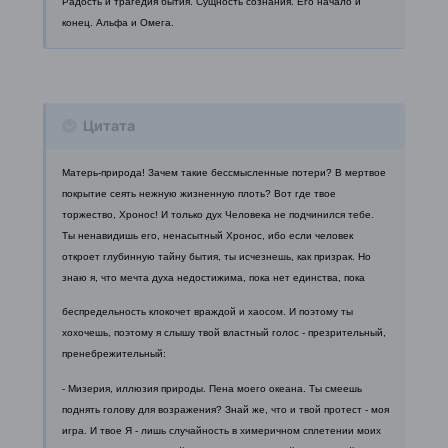
Радость и трагедия бытия. Сущность сознания. Его начало и
конец. Альфа
и Омега.
Цитата
Матерь-природа! Зачем такие бессмысленные потери? В мертвое
покрытие
сеять нежную жизненную плоть? Вот где твое
торжество, Хронос! И только дух
Человека не подчинился тебе.
Ты ненавидишь его, ненасытный Хронос, ибо
если человек
откроет глубинную тайну бытия, ты исчезнешь, как призрак.
Но
знаю я, что мечта духа недостижима, пока нет единства, пока
беспредельность клокочет враждой и хаосом. И поэтому ты
хохочешь, поэтому
я слышу твой властный голос - презрительный,
пренебрежительный:
- Мизерия, иллюзия природы. Пена моего океана. Ты смеешь
поднять голову
для возражения? Знай же, что и твой протест - моя
игра. И твое Я - лишь
случайность в химеричном сплетении моих