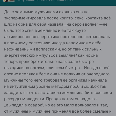
Да, с земными мужчинами сколько она не
экспериментировала после крипто-секс-контакта всё
шло как она для себя назвала:,,на серой волне" --не
было того огня в землянах и её так круто
активированная энергетика постепенно скатывалась
к прежнему состоянию иногда напоминая о себе
неожиданными всплесками, но от таких сильных
энергетических импульсов земляне/ как их она
теперь пренебрежительно называла/ быстро
выходили на оргазм, слишком быстро... Иногда в неё
словно вселялся бес и она не получив от очередного
мужчины того чего требовал её организм начинала
на интуитивном уровне методом проб и ошибок так
заводить его что заставляла землянина бить все свои
рекорды молодости. Правда потом он надолго
,,выпадал в осадок", но её это мало волновало и так,
от мужчины к мужчине применяя всё более смелые и