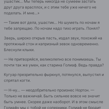
ушастик… Мы теперь никогда не сумеем застать
друг друга врасплох, и с этим тебе уже ничего не
поделать. И мне…»
— Такие вот дела, ушастик… Но шуметь по ночам я
тебе запрещаю. По ночам надо тихо играть. Понял?
Зверь, широко открыв пасть, издал звук, похожий на
протяжный стон и капризный зевок одновременно.
Блеснули клыки.
— Не притворяйся, великолепно все понимаешь. Ты
почти так же умен, как старина Голиаф. Ведь правда?
Кугуар презрительно фыркнул, потянулся, выпустил и
спрятал когти.
— Н-ну… — неодобрительно произнес Нортон. —
Только не важничай. Быть сильнее вовсе не значит
быть умнее. Скорее даже наоборот. И в этом смысле
Голиафу мы с тобой не соперники. Голиаф не бродит