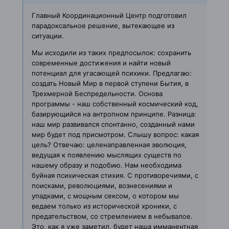
Главный Координационный Центр подготовил
парадоксальное решение,
вытекающее из
ситуации.
Мы исходили из таких предпосылок: сохранить
современные достижения и
найти новый
потенциал для угасающей психики. Предлагаю:
создать Новый Мир
в первой ступени Бытия, в
Трехмерной Беспредельности. Основа
программы -
наш собственный космический код,
базирующийся на антропном принципе.
Разница:
наш мир развивался спонтанно, созданный нами
мир будет под
присмотром. Слышу вопрос: какая
цель?
Отвечаю: целенаправленная эволюция,
ведущая к появлению мыслящих
существ по
нашему образу и подобию. Нам необходима
буйная психическая
стихия. С противоречиями, с
поисками, революциями, вознесениями и
упадками, с мощным сексом, о котором мы
ведаем только из исторической
хроники, с
предательством, со стремлением в небывалое.
Это, как я уже
заметил, будет наша имманентная