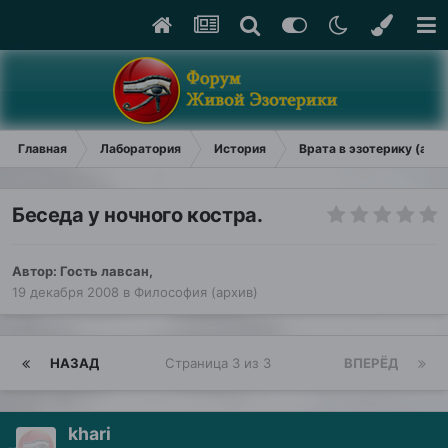
Главная
Лаборатория
История
Врата в эзотерику (арх
Беседа у ночного костра.
Автор: Гость лавсан,
19 декабря 2008
в
Философия (архив)
НАЗАД
Страница 3 из 3
ВПЕРЁД
khari