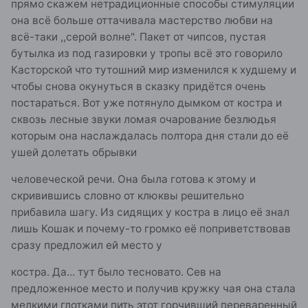
прямо скажем нетрадиционные способы стимуляции
она всё больше оттачивала мастерство любви на
всё-таки ,,серой волне". Пакет от чипсов, пустая
бутылка из под газировки у тропы всё это говорило
Касторской что тутошний мир изменился к худшему и
чтобы снова окунуться в сказку придётся очень
постараться. Вот уже потянуло дымком от костра и
сквозь лесные звуки ломая очарование безлюдья
которым она наслаждалась полтора дня стали до её
ушей долетать обрывки
человеческой речи. Она была готова к этому и
скривившись словно от клюквы решительно
прибавила шагу. Из сидящих у костра в лицо её знал
лишь Кошак и почему-то громко её поприветствовав
сразу предложил ей место у
костра. Да... тут было тесновато. Сев на
предложенное место и получив кружку чая она стала
мелкими глотками пить этот горчивший переваренный