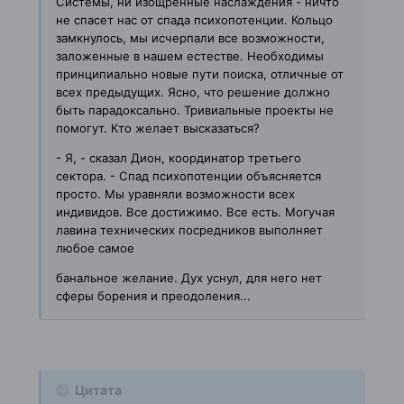
Системы, ни изощренные наслаждения - ничто
не
спасет нас от спада психопотенции. Кольцо
замкнулось, мы исчерпали все
возможности,
заложенные в нашем естестве. Необходимы
принципиально новые
пути поиска, отличные от
всех предыдущих. Ясно, что решение должно
быть
парадоксально. Тривиальные проекты не
помогут. Кто желает высказаться?
- Я, - сказал Дион, координатор третьего
сектора. - Спад психопотенции
объясняется
просто. Мы уравняли возможности всех
индивидов. Все достижимо.
Все есть. Могучая
лавина технических посредников выполняет
любое самое
банальное желание. Дух уснул, для него нет
сферы борения и преодоления...
Цитата