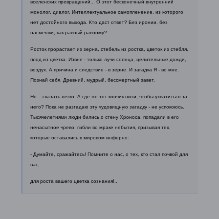
вселенских превращений...
О этот бесконечный внутренний
монолог, диалог. Интеллектуальное
самопленение, из которого
нет достойного выхода. Кто даст ответ? Без
иронии, без
насмешки, как равный равному?
Росток прорастает из зерна, стебель из ростка, цветок из стебля,
плод
из цветка.
Извне - только лучи солнца, целительные дожди,
воздух. А причина и
следствие - в зерне. И загадка Я - во мне.
Познай себя. Древний, мудрый,
бессмертный завет.
Но... сказать легко. А где же тот кончик нити, чтобы ухватиться за
него?
Пока не разгадаю эту чудовищную загадку - не успокоюсь.
Тысячелетиями
люди бились о стену Хроноса, попадали в его
ненасытное чрево, гибли во
мраке небытия, призывая тех,
которые оставались в мировом инферно:
- Думайте, сражайтесь! Помните о нас, о тех, кто стал почвой для
вас,
для роста вашего цветка сознания!..