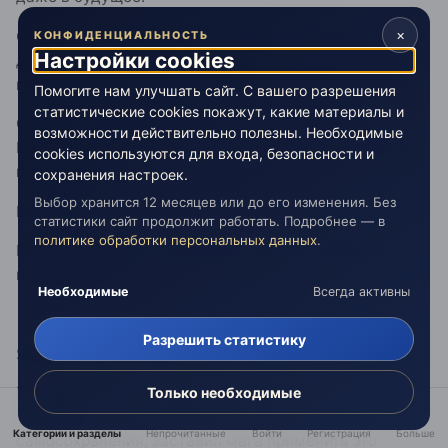
×
Со временем у него стираются чувства, по этому все
КОНФИДЕНЦИАЛЬНОСТЬ
Настройки cookies
древние навигаторы похожи друг на друга, словно
галька на берегу моря, отшлифованная водами его.
Помогите нам улучшать сайт. С вашего разрешения
статистические cookies покажут, какие материалы и
Обычно те, кого ведут по тропам меж мирами
возможности действительно полезны. Необходимые
Навигаторы, никогда не спрашивают ни о чём своих
cookies используются для входа, безопасности и
проводников.
сохранения настроек.
Выбор хранится 12 месяцев или до его изменения. Без
Но иногда...
статистики сайт продолжит работать. Подробнее — в
политике обработки персональных данных
.
Иногда бывают и исключения. Ибо нет правил без
исключений.
Необходимые
Всегда активны
Разрешить статистику
Яркая вспышка взрыва.
Единственное решение - телепорт. Уже
Только необходимые
автоматически организм, активировав инстинкт
Категории и разделы
Непрочитанные
Войти
Регистрация
Больше
самосохранения, заставил мага применить это