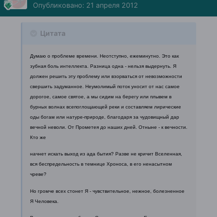
Опубликовано:
21 апреля 2012
Цитата
Думаю о проблеме времени. Неотступно, ежеминутно. Это как
зубная боль
интеллекта. Разница одна - нельзя выдернуть. Я
должен решить эту проблему
или взорваться от невозможности
свершить задуманное.
Неумолимый поток уносит от нас самое
дорогое, самое святое, а мы сидим
на берегу или плывем в
бурных волнах всепоглощающей реки и составляем
лирические
оды богам или натуре-природе, благодаря за чудовищный дар
вечной неволи. От Прометея до наших дней. Отныне - к вечности.
Кто же
начнет искать выход из ада бытия? Разве не кричит Вселенная,
вся
беспредельность в темнице Хроноса, в его ненасытном
чреве?
Но громче всех стонет Я - чувствительное, нежное, болезненное
Я
Человека.