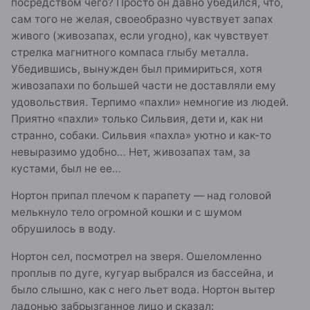
посредством чего? Просто он давно убедился, что,
сам того не желая, своеобразно чувствует запах
живого (живозапах, если угодно), как чувствует
стрелка магнитного компаса глыбу металла.
Убедившись, вынужден был примириться, хотя
живозапахи по большей части не доставляли ему
удовольствия. Терпимо «пахли» немногие из людей.
Приятно «пахли» только Сильвия, дети и, как ни
странно, собаки. Сильвия «пахла» уютно и как-то
невыразимо удобно… Нет, живозапах там, за
кустами, был не ее…
Нортон припал плечом к парапету — над головой
мелькнуло тело огромной кошки и с шумом
обрушилось в воду.
Нортон сел, посмотрел на зверя. Ошеломленно
проплыв по дуге, кугуар выбрался из бассейна, и
было слышно, как с него льет вода. Нортон вытер
ладонью забрызганное лицо и сказал: