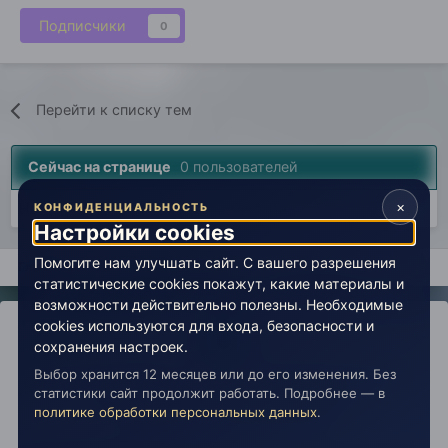
Подписчики
0
Перейти к списку тем
Сейчас на странице
0 пользователей
×
Нет пользователей, просматривающих эту страницу.
КОНФИДЕНЦИАЛЬНОСТЬ
Настройки cookies
Помогите нам улучшать сайт. С вашего разрешения
Главная
Авторские вселенные
Раздел Марта
Пространс
статистические cookies покажут, какие материалы и
возможности действительно полезны. Необходимые
cookies используются для входа, безопасности и
сохранения настроек.
Выбор хранится 12 месяцев или до его изменения. Без
IPS Theme
by
IPSFocus
Политика конфиденциальности
статистики сайт продолжит работать. Подробнее — в
Обратная связь
Настройки cookies
политике обработки персональных данных
.
copyright © 2026 Живая Эзотерика
Powered by Invision Community