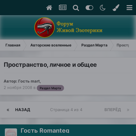
Главная
Авторские вселенные
Раздел Марта
Пространс
Пространство, личное и общее
Автор: Гость mart,
2 ноября 2008
в
Раздел Марта
НАЗАД
Страница 4 из 4
ВПЕРЁД
Гость Romanteg