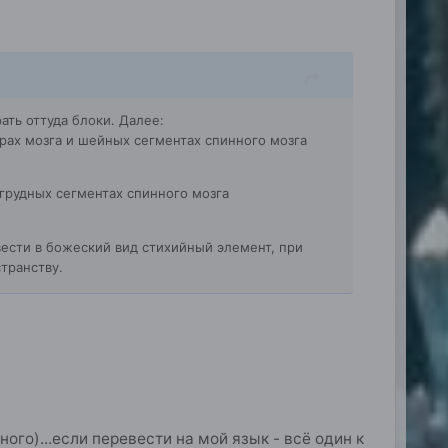
ть оттуда блоки. Далее:
нтрах мозга и шейных сегментах спинного мозга
 грудных сегментах спинного мозга
ивести в божеский вид стихийный элемент, при
транству.
ного)...если перевести на мой язык - всё один к