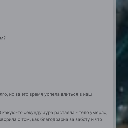
ом?
го, но за это время успела влиться в наш
В какую-то секунду аура растаяла - тело умерло,
оворила о том, как благодрарна за заботу и что