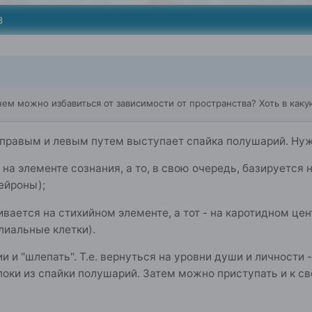
8
:
чем можно избавиться от зависимости от пространства? Хоть в как
правым и левым путем выступает спайка полушарий. Нужн
 на элементе сознания, а то, в свою очередь, базируется
ейроны);
ивается на стихийном элементе, а тот - на каротидном це
лиальные клетки).
ии и "шлепать". Т.е. вернуться на уровни души и личности
локи из спайки полушарий. Затем можно приступать и к с