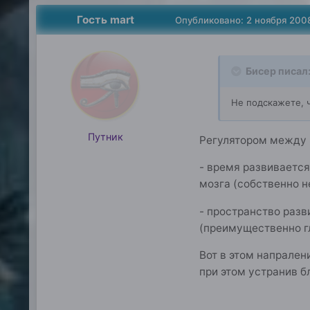
Гость mart
Опубликовано:
2 ноября 200
Бисер писал
Не подскажете, 
Путник
Регулятором между 
- время развивается
мозга (собственно н
- пространство разв
(преимущественно г
Вот в этом напрален
при этом устранив б