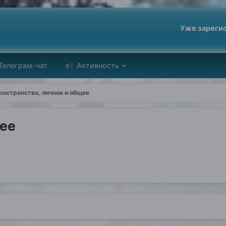
Уже зареги
Телеграм-чат
Активность
ространство, личное и общее
щее