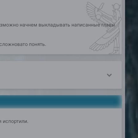
 Возможно начнем выкладывать написанные главы
сложновато понять.
я испортили.