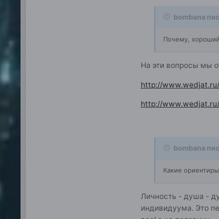
bombana пис
Почему, хороший
На эти вопросы мы от
http://www.wedjat.ru/
http://www.wedjat.ru/
bombana пис
Какие ориентиры
Личность - душа - д
индивидуума. Это п