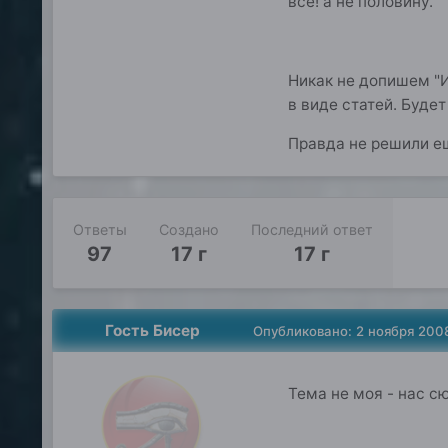
все! а не половину.
Никак не допишем "
в виде статей. Буде
Правда не решили е
Ответы
Создано
Последний ответ
97
17 г
17 г
Гость Бисер
Опубликовано:
2 ноября 200
Тема не моя - нас с