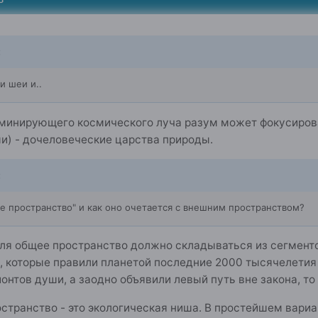
:
и шеи и..
оминирующего космического луча разум может фокусирова
и) - дочеловеческие царства природы.
:
ое пространство" и как оно очетается с внешним пространством?
ля общее пространство должно складываться из сегментов
 которые правили планетой последние 2000 тысячелетия 
онтов души, а заодно объявили левый путь вне закона, то
транство - это экологическая ниша. В простейшем вариант