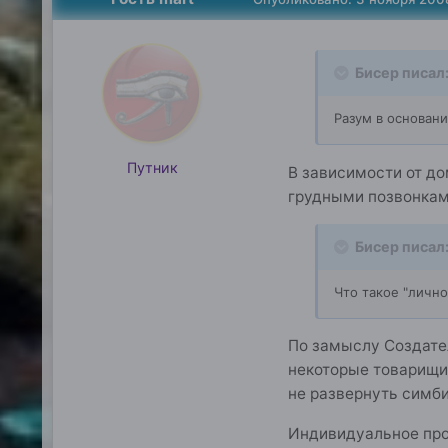
Бисер писал
Разум в основани
Путник
В зависимости от д
грудными позвонкам
Бисер писал
Что такое "личн
По замыслу Создате
некоторые товарищи,
не развернуть симби
Индивидуальное прос