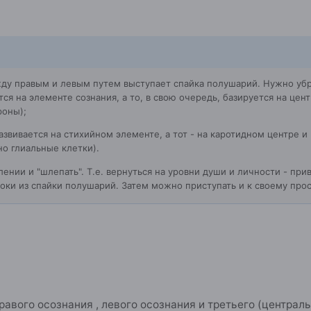
ду правым и левым путем выступает спайка полушарий. Нужно убра
тся на элементе сознания, а то, в свою очередь, базируется на це
роны);
азвивается на стихийном элементе, а тот - на каротидном центре и
о глиальные клетки).
лении и "шлепать". Т.е. вернуться на уровни души и личности - пр
оки из спайки полушарий. Затем можно приступать и к своему прос
равого осознания , левого осознания и третьего (централь