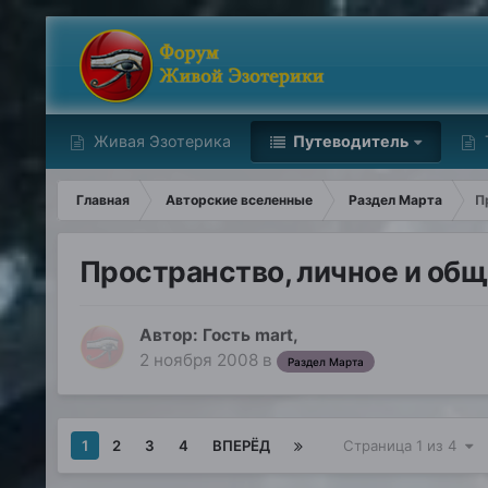
Живая Эзотерика
Путеводитель
Главная
Авторские вселенные
Раздел Марта
П
Пространство, личное и об
Автор: Гость mart,
2 ноября 2008
в
Раздел Марта
1
2
3
4
ВПЕРЁД
Страница 1 из 4