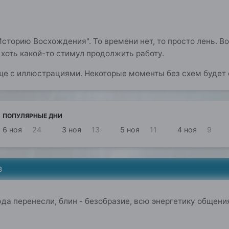
Историю Восхождения". То времени нет, то просто лень.
т хоть какой-то стимул продолжить работу.
ще с иллюстрациями. Некоторые моменты без схем будет 
ПОПУЛЯРНЫЕ ДНИ
6 ноя
24
3 ноя
13
5 ноя
11
4 ноя
9
8
юда перенесли, блин - безобразие, всю энергетику общени