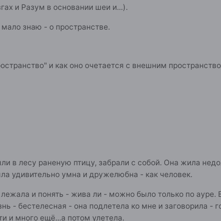
гах и Разум в основании шеи и...).
 мало знаю - о пространстве.
ространство" и как оно очетается с внешним пространств
и в лесу раненую птицу, забрали с собой. Она жила недол
ыла удивительно умна и дружелюбна - как человек.
лежала и понять - жива ли - можно было только по ауре. 
нь - бестелесная - она подлетела ко мне и заговорила - г
и и много ещё...а потом улетела.