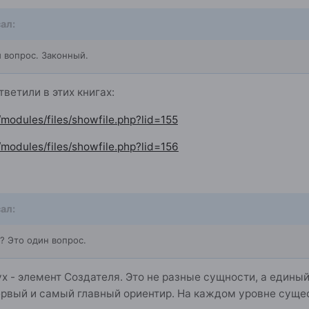
ал:
 вопрос. Законный.
ветили в этих книгах:
modules/files/showfile.php?lid=155
modules/files/showfile.php?lid=156
ал:
? Это один вопрос.
ух - элемент Создателя. Это не разные сущности, а едины
ервый и самый главный ориентир. На каждом уровне суще