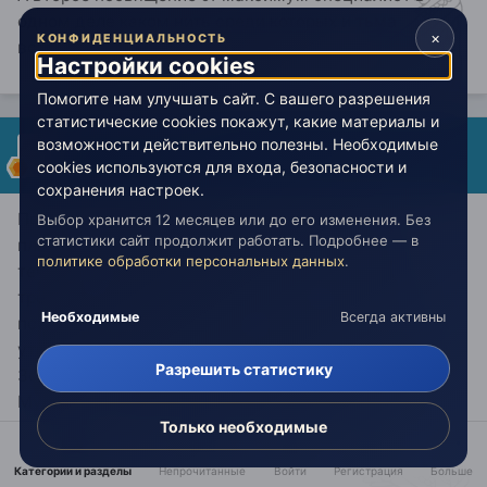
одном деле каком нить среди которых и тьма
×
КОНФИДЕНЦИАЛЬНОСТЬ
встречается.
Настройки cookies
Помогите нам улучшать сайт. С вашего разрешения
статистические cookies покажут, какие материалы и
бесстрастный
возможности действительно полезны. Необходимые
cookies используются для входа, безопасности и
Опубликовано:
25 августа 2024
сохранения настроек.
Потом у что эволюционный духовный Путь на
Выбор хранится 12 месяцев или до его изменения. Без
статистики сайт продолжит работать. Подробнее — в
планете Земля физический человек проходит в
политике обработки персональных данных
.
течении 777 воплощений на Физическом Плане
третьего измерения в форме жизни - временной
Необходимые
Всегда активны
психофизической Личности с животным телом - так
утверждают Учителя Мудрости Духовной Иерархии
Разрешить статистику
Земли, что и отражено в "Учении Вневременной
Мудрости" откуда и взята данная информация.
Только необходимые
Категории и разделы
Непрочитанные
Войти
Регистрация
Больше