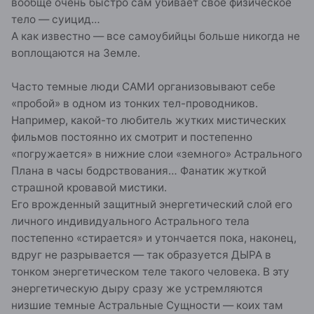
вообще очень быстро сам убивает свое физическое
тело — суицид…
А как известно — все самоубийцы больше никогда не
воплощаются на Земле.
Часто темные люди САМИ организовывают себе
«пробой» в одном из тонких тел-проводников.
Например, какой-то любитель жутких мистических
фильмов постоянно их смотрит и постепенно
«погружается» в нижние слои «земного» Астрального
Плана в часы бодрствования… Фанатик жуткой
страшной кровавой мистики.
Его врожденный защитный энергетический слой его
личного индивидуального Астрального тела
постепенно «стирается» и утончается пока, наконец,
вдруг не разрывается — так образуется ДЫРА в
тонком энергетическом теле такого человека. В эту
энергетическую дыру сразу же устремляются
низшие темные Астральные Сущности — коих там