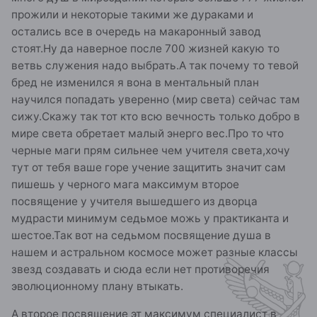
прожили и некоторые такими же дураками и
остались все в очередь на макаронный завод
стоят.Ну да наверное после 700 жизней какую то
ветвь служения надо выбрать.А так почему то тевой
бред не изменился я вона в ментальный план
научился попадать уверенно (мир света) сейчас там
сижу.Скажу так тот кто всю вечность только добро в
мире света обретает малый энерго вес.Про то что
черные маги прям сильнее чем учителя света,хочу
тут от тебя ваше горе учение защитить значит сам
пишешь у черного мага максимум второе
посвящение у учителя вышедшего из дворца
мудрасти минимум седьмое можь у практиканта и
шестое.Так вот на седьмом посвящение душа в
нашем и астральном космосе может разные классы
звезд создавать и сюда если нет противоречия
эволюционному плану втыкать.
А второе посвящение эт максимум специалист в