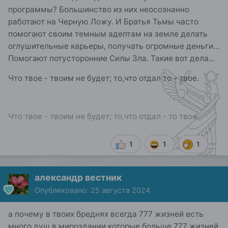
программы? Большинство из них неосознанно
работают на Черную Ложу. И Братья Тьмы часто
помогают своим темным адептам на земле делать
оглушительные карьеры, получать огромные деньги…
Помогают потусторонние Силы Зла. Такие вот дела...
Что твое - твоим не будет; то,что отдал то - твое.
Что твое - твоим не будет; то,что отдал - то твое.
1
1
1
александр вестник
Опубликовано:
25 августа 2024
а почему в твоих бреднях всегда 777 жизней есть
много душ в мироздании которые больше 777 жизней