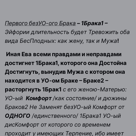
Первого
безУО-ого Брака
–
1Брака1 –
Эйфории длительность будет Тревожить оба
вида БесПлодных: как жену, так и Мужа
!
Иная Ева
всеми правдами и неправдами
достигнет 1Брака1, которого она Достойна
Достигнуть, вынудив Мужа с котором она
находится в УО-ом Браке – Браке2 –
расторгнуть 1Брак1
с его женою-Матерью:
УО-ый
Комфорт
/как состояние/ и дюжины
Браков2 Не Заменят безУО-ый Комфорт от
ОДНОГО
/единственного/ 1Брака1 УО-ый
дисКомфорт от которого со временем
проходит у имеющих Терпение, ибо имеет