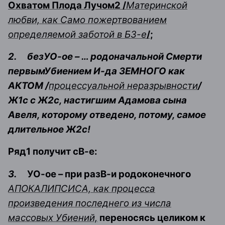
Охватом Плода Лучом2 /
Материнской
любви, как Само пожертвованием
определяемой заботой в Б3-е
/;
2.
безУО-ое – … родоначальной Смерти
первымУбиением И-да ЗЕМНОГО как
АКТОМ /
процессуальной неразрывности
/
Ж1с с Ж2с, настигшим Адамова сына
Авеля, которому отведено, потому, самое
длительное Ж2с
!
Ряд1 получит сВ-е:
3.
УО-ое – при разВ-и родоконечного
АПОКАЛИПСИСА, как процесса
произведения последнего из числа
массовых Убиений,
переносясь целиком к