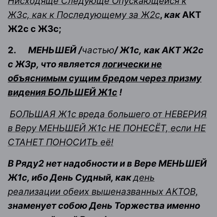
Нисходяще Следующе Опускающейся к
Ж3с, как к Последующему за Ж2с
,
как
АКТ
Ж2с с Ж3с
;
2.
МЕНЬШЕЙ /
частью
/ Ж1с
,
как АКТ Ж2с
с Ж3р, что является
логически не
объяснимым сущим бредом через призму
видения БОЛЬШЕЙ Ж1с
!
БОЛЬШАЯ Ж1с вреда большего от НЕВЕРИЯ
в Веру МЕНЬШЕЙ Ж1с НЕ ПОНЕСЁТ, если НЕ
СТАНЕТ ПОНОСИТЬ её!
В Ряду2 нет надобности и в Вере МЕНЬШЕЙ
Ж1с, ибо День Судный, как
день
реализации обеих вышеназванных АКТОВ,
знаменует собою День Торжества именно