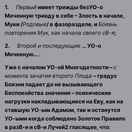
1.
Первый
имеет трижды безУО-о
Меченную триаду в себе – Злость в начале,
Муки /
Родовые
/ в фазоразделе, и
Боязнь
повторения Мук, как начала своего сВ-я
;
2.
Второй и последующие
… УО-о
Меченную… .
Уже с началом УО-ой Многодетности –
с
момента зачатия второго Плода
– градус
Боязни падает до не вызывающего
Беспокойства значения – психические
нагрузки накладывающиеся на Еву, как на
ставшую УО-ым Адамом, так и останутся
УО-ыми когда соблюдено Золотое Правило
в разВ-и и сВ-и Лучей2 гласящее, что: