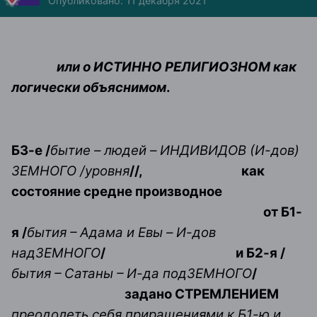
Опубликовано:
11 декабря 2021
или о ИСТИННО РЕЛИГИОЗНОМ как
логически объяснимом
.
Б3-е /
бытие
–
людей
–
ИНДИВИДОВ (И-дов)
ЗЕМНОГО /уровня
//,
как
состояние средне производное
от Б1-
я /
бытия – Адама и Евы
–
И-дов
надЗЕМНОГО
/
и Б2-я /
бытия – Сатаны – И-да подЗЕМНОГО
/
задано СТРЕМЛЕНИЕМ
преодолеть себя приращениями к Б1-ю и