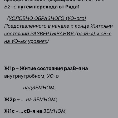
Б2-ю
путём перехода от Ряда1
/
УСЛОВНО ОБРАЗНОГО (УО-ого)
Представленного в начале и конце Житиями
состояний РАЗВЁРТЫВАНИЯ (разВ-я) и сВ-я
на УО-ых уровнях
/
Ж1р – Житие состояния разВ-я на
внутриутробном,
УО-о
надЗЕМНОМ,
Ж2р
– … на ЗЕМНОМ
;
Ж1с – … сВ-я на
ЗЕМНОМ,