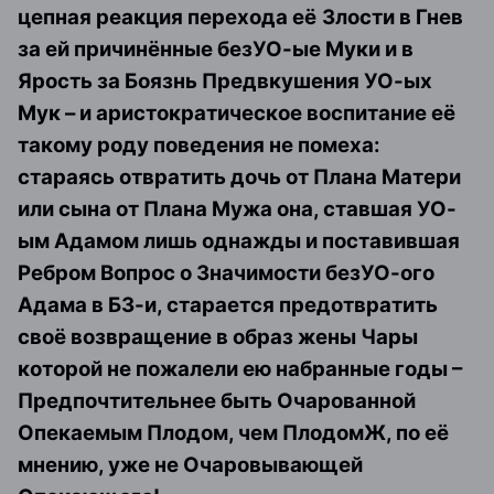
цепная реакция перехода её
Злости в Гнев
за ей причинённые безУО-ые Муки и в
Ярость за Боязнь Предвкушения УО-ых
Мук – и аристократическое воспитание её
такому роду поведения не помеха:
стараясь отвратить дочь от Плана Матери
или сына от Плана Мужа она, ставшая УО-
ым Адамом лишь однажды и поставившая
Ребром Вопрос о Значимости безУО-ого
Адама в Б3-и, старается предотвратить
своё возвращение в образ жены Чары
которой не пожалели ею набранные годы –
Предпочтительнее быть Очарованной
Опекаемым Плодом, чем ПлодомЖ, по её
мнению, уже не Очаровывающей