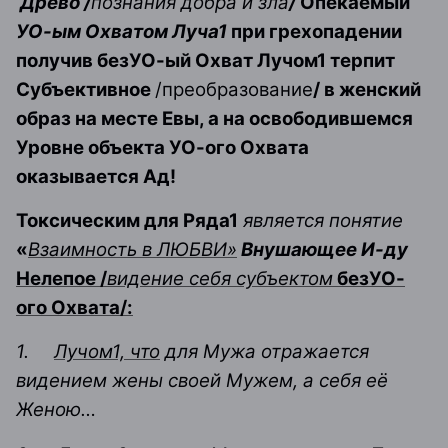
Древо /
познания добра и зла
/
Опекаемый
УО-ым Охватом Луча1
при грехопадении
получив безУО-ый Охват Лучом1 терпит
Субъективное
/преобразование
/ в женский
образ на месте Евы, а на освободившемся
Уровне объекта УО-ого Охвата
оказывается Ад!
Токсическим для Ряда1
является понятие
«
Взаимность в ЛЮБВИ»
Внушающее И-ду
Нелепое /
видение себя субъектом
безУО-
ого Охвата/:
1.
Лучом1, что
для Мужа отражается
видением жены своей Мужем, а себя её
Женою…