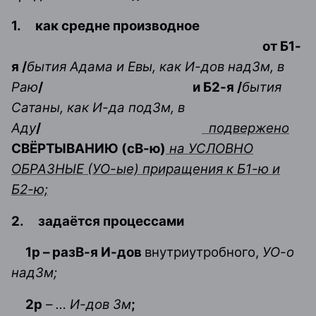
1.
как средне производное
от Б1-
я /
бытия Адама и Евы, как И-дов надЗм, в
Раю
/
и Б2-я /
бытия
Сатаны, как И-да подЗм, в
Аду
/
подвержено
СВЁРТЫВАНИЮ (сВ-ю)
на УСЛОВНО
ОБРАЗНЫЕ (УО-ые) приращения к Б1-ю и
Б2-ю;
2.
задаётся процессами
1р – разВ-я И-дов
внутриутробного,
УО-о
надЗм;
2р
– … И-дов Зм
;