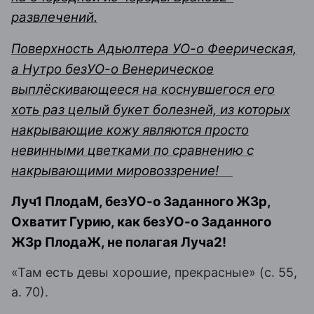
развлечений.
Поверхность Адьюлтера УО-о Феерическая,
а Нутро безУО-о Венерическое
выплёскивающееся на коснувшегося его
хоть раз целый букет болезней, из которых
накрывающие кожу являются просто
невинными цветками по сравнению с
накрывающими мировоззрение!
Луч1 ПлодаМ, безУО-о Заданного Ж3р,
Охватит Гурию, как безУО-о Заданного
Ж3р ПлодаЖ, не полагая Луча2!
«Там есть девы хорошие, прекрасные»
(с
.
55
,
а
.
70).