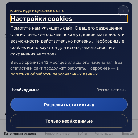
1с – сВ-я …
Зм;
×
КОНФИДЕНЦИАЛЬНОСТЬ
Настройки cookies
2с – … И-дов
загробного,
УО-о подЗм
.
Помогите нам улучшать сайт. С вашего разрешения
статистические cookies покажут, какие материалы и
3.
будет задан процессами
возможности действительно полезны. Необходимые
cookies используются для входа, безопасности и
3р – разВ-я И-дов
надЗм
;
сохранения настроек.
3с – сВ-я …
подЗм
.
Выбор хранится 12 месяцев или до его изменения. Без
статистики сайт продолжит работать. Подробнее — в
политике обработки персональных данных
.
Кризис Б1-я Связан
Необходимые
Всегда активны
с Охватом Евой,
самой Охватываемой
Б1-ё
Разрешить статистику
полагающим Лучом1 Адама,
Плода
Только необходимые
Древа /
познания добра и зла
/
бывшего
лишь под
УО-ым Охватом Луча1
,
Категории и разделы
Непрочитанные
Войти
Регистрация
Больше