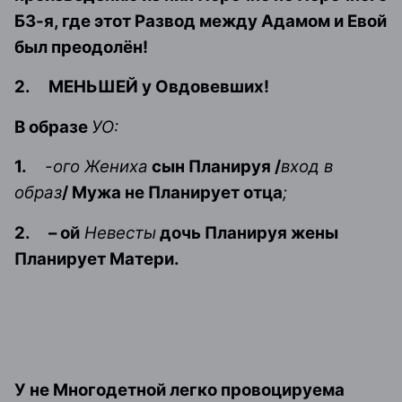
Б3-я, где этот Развод между Адамом и Евой
был преодолён!
2.
МЕНЬШЕЙ у Овдовевших!
В образе
УО:
1.
-ого Жениха
сын Планируя /
вход в
образ
/ Мужа не Планирует отца
;
2.
– ой
Невесты
дочь Планируя жены
Планирует Матери.
У не Многодетной легко провоцируема