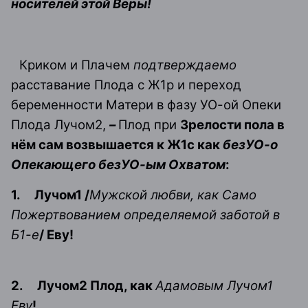
носителей этой Веры!
Криком и Плачем
подтверждаемо
расставание Плода с Ж1р и переход
беременности Матери в фазу УО-ой Опеки
Плода Лучом2,
–
Плод при
Зрелости пола в
нём сам возвышается к Ж1с как
безУО-о
Опекающего безУО-ым Охватом
:
1.
Лучом1 /
Мужской любви, как Само
Пожертвованием определяемой заботой в
Б1-е
/ Еву!
2.
Лучом2 Плод, как
Адамовым Лучом1
Еву
!