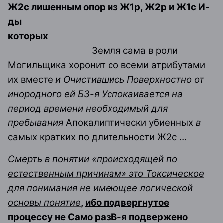
Ж2с лишенным опор из Ж1р, Ж2р и Ж1с И-
ды
которых
Земля сама в роли
Могильщика хоронит со всеми атрибутами
их вместе
и Очистившись Поверхностно от
инородного ей Б3-я Успокаивается на
период времени необходимый для
пребывания
Апокалиптически убиенных
в
самых кратких по длительности Ж2с …
Смерть в понятии «происходящей по
естественным причинам» это Токсическое
для понимания не имеющее логической
основы понятие
,
ибо подвергнутое
процессу не Само разВ-я подвержено