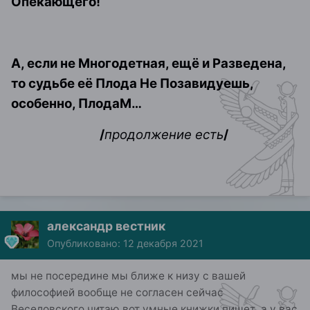
Опекающего!
А, если не Многодетная, ещё и Разведена,
то судьбе её Плода Не Позавидуешь,
особенно, ПлодаМ…
/
продолжение есть
/
александр вестник
Опубликовано:
12 декабря 2021
мы не посередине мы ближе к низу с вашей
философией вообще не согласен сейчас
Веселовского читаю вот умные книжки пишет а у вас