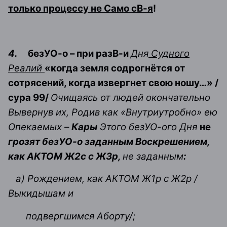
только процессу не Само сВ-я
!
4.
безУО-о – при разВ-и
Дня
Судного
Реалий
«когда земля содрогнётся от
сотрясений, когда извергнет свою ношу…» /
сура 99/
Очищаясь от людей окончательно
Вывернув их, Родив как «Внутриутробно» ею
Опекаемых –
Кары
Этого безУО-ого Дня
не
грозят безУО-о заданным Воскрешением,
как АКТОМ Ж2с с Ж3р,
не заданным
:
а) Рождением, как АКТОМ Ж1р с Ж2р /
Выкидышам и
подвергшимся Аборту/;