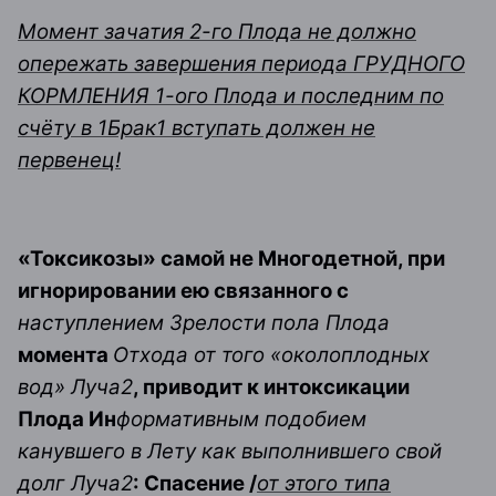
Момент зачатия 2-го Плода не должно
опережать завершения периода ГРУДНОГО
КОРМЛЕНИЯ 1-ого Плода и последним по
счёту в 1Брак1 вступать должен не
первенец!
«Токсикозы» самой не Многодетной, при
игнорировании ею связанного с
наступлением Зрелости пола Плода
момента
Отхода от того «околоплодных
вод» Луча2
, приводит к интоксикации
Плода Ин
формативным подобием
канувшего в Лету как выполнившего свой
долг Луча2
: Спасение /
от этого типа