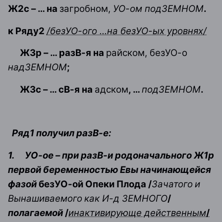
Ж2с – … на
загробном,
УО-ом подЗЕМНОМ
.
к Ряду2
/безУО-ого
.
.
.
на безУО-ых уровнях/
Ж3р – … разВ-я на
райском, безУО-о
надЗЕМНОМ
;
Ж3с – … сВ-я на
адском
, …
подЗЕМНОМ
.
Ряд1 получил разВ-е:
1.
УО-ое – при разВ-и родоначального Ж1р
первой беременностью Евы начинающейся
фазой
безУО-ой Опеки Плода /
Зачатого
и
Вынашиваемого
как И-д ЗЕМНОГО
/
полагаемой
/
инактивирующе действенным
/