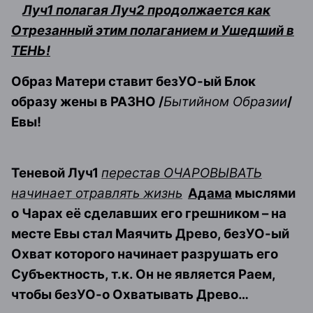
Луч1 полагая Луч2 продолжается как
Отрезанный этим полаганием и Ушедший в
ТЕНЬ!
Образ Матери ставит безУО-ый Блок
образу жены в РАЗНО /
Бытийном Образии
/
Евы!
Теневой Луч1
перестав ОЧАРОВЫВАТЬ
начинает отравлять жизнь
Адама
мыслями
о Чарах её сделавших его грешником – на
месте Евы стал Маячить Древо, безУО-ый
Охват которого начинает разрушать его
Субъектность, т.к. Он не является Раем,
чтобы безУО-о Охватывать Древо…