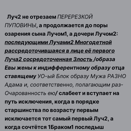
Луч2 не отрезаем
ПЕРЕРЕЗКОЙ
ПУПОВИНЫ
, а продолжается до поры
озарения сына Лучом1, а дочери Лучом2:
последующими Лучами2 Многодетной
рассредоточившаяся в лице её первого
Луча2 сосредоточенная Злость
/образа
Евы жены к индифферентному образу отца
ставящему
УО-ый Блок образу Мужа РАЗНО
Адама и, соответственно, полагающим раз-
Очарованность ею
/
слабеет и вступает на
путь исключения, когда в порядке
старшинства по возрасту первым
исключается тот самый первый Луч2, а
когда сочтётся 1Браком1 последыш