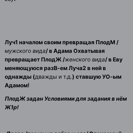
Луч1 началом своим превращая ПлодМ /
мужского вида
/ в Адама Охватывая
превращает ПлодЖ /
женского вида
/ в Еву
меняющуюся разВ-ем Луча2 в ней в
однажды (
дважды и т.д.
) ставшую УО-ым
Адамом!
ПлодЖ задан Условиями для задания в нём
Ж1р!