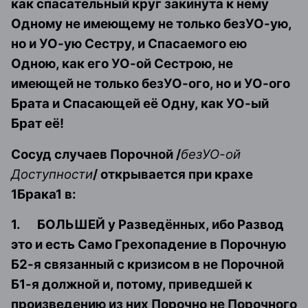
как спасательный круг закинута к нему
Одному не имеющему не только безУО-ую,
но и УО-ую Сестру, и Спасаемого ею
Одною, как его УО-ой Сестрою, не
имеющей не только безУО-ого, но и УО-ого
Брата и Спасающей её Одну, как УО-ый
Брат её!
Сосуд случаев Порочной /
безУО-ой
Доступности
/ открывается при крахе
1Брака1 в:
1.
БОЛЬШЕЙ у Разведённых, ибо Развод
это и есть Само Грехопадение в Порочную
Б2-я связанный с кризисом в не Порочной
Б1-я должной и, потому, приведшей к
произведению из них Порочно не Порочного