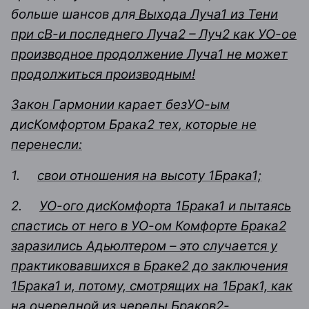
больше шансов для
Выхода Луча1 из Тени
при сВ-и последнего Луча2 – Луч2 как УО-ое
производное продолжение Луча1 не может
продолжиться производным!
Закон Гармонии карает безУО-ым
дисКомфортом Брака2 тех, которые не
перенесли:
1.
свои отношения на высоту 1Брака1;
2.
УО-ого дисКомфорта 1Брака1 и пытаясь
спастись от него в УО-ом Комфорте Брака2
заразились Адьюлтером – это случается у
практиковавшихся в Браке2 до заключения
1Брака1 и, потому, смотрящих на 1Брак1, как
на очередной из череды Браков2-