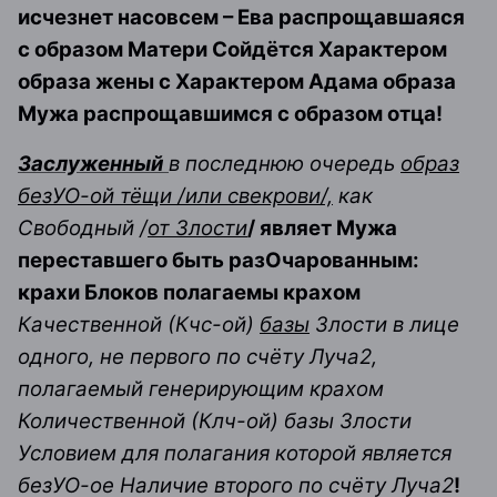
исчезнет насовсем – Ева распрощавшаяся
с образом Матери Сойдётся Характером
образа жены с Характером Адама образа
Мужа распрощавшимся с образом отца!
Заслуженный
в последнюю очередь
образ
безУО-ой тёщи /или свекрови/,
как
Свободный /
от Злости
/ являет Мужа
переставшего быть разОчарованным:
крахи Блоков полагаемы крахом
Качественной (Кчс-ой)
базы
Злости в лице
одного, не первого по счёту Луча2,
полагаемый генерирующим крахом
Количественной (Клч-ой) базы Злости
Условием для полагания которой является
безУО-ое Наличие второго по счёту Луча2
!