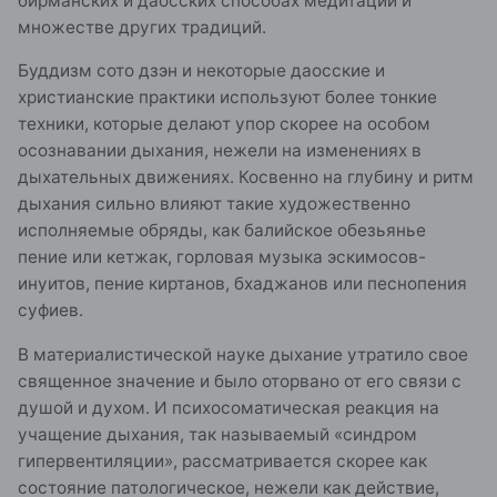
бирманских и даосских способах медитации и
множестве других традиций.
Буддизм сото дзэн и некоторые даосские и
христианские практики используют более тонкие
техники, которые делают упор скорее на особом
осознавании дыхания, нежели на изменениях в
дыхательных движениях. Косвенно на глубину и ритм
дыхания сильно влияют такие художественно
исполняемые обряды, как балийское обезьянье
пение или кетжак, горловая музыка эскимосов-
инуитов, пение киртанов, бхаджанов или песнопения
суфиев.
В материалистической науке дыхание утратило свое
священное значение и было оторвано от его связи с
душой и духом. И психосоматическая реакция на
учащение дыхания, так называемый «синдром
гипервентиляции», рассматривается скорее как
состояние патологическое, нежели как действие,