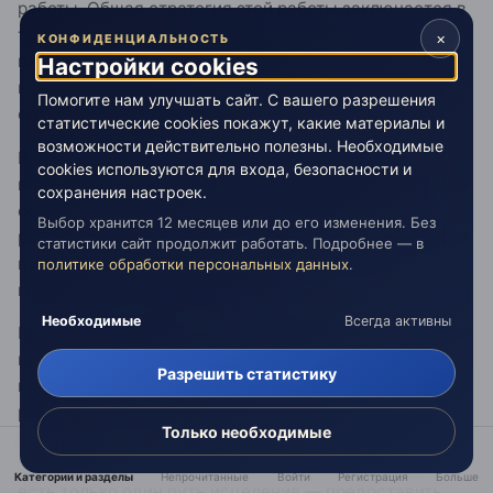
работы. Общая стратегия этой работы заключается в
том, чтобы попросить субъекта сосредоточить свое
×
КОНФИДЕНЦИАЛЬНОСТЬ
внимание на месте, в котором возникли затруднения,
Настройки cookies
и сделать что-либо, чтобы усилить существующие
Помогите нам улучшать сайт. С вашего разрешения
физические ощущения.
статистические cookies покажут, какие материалы и
возможности действительно полезны. Необходимые
В холотропном дыхании мы также используем
cookies используются для входа, безопасности и
поддерживающее физическое соприкосновение. Оно
сохранения настроек.
основано на наблюдении о существовании двух
Выбор хранится 12 месяцев или до его изменения. Без
разных видов травм, которые требуют диаметрально
статистики сайт продолжит работать. Подробнее — в
противоположных подходов. О первой можно
политике обработки персональных данных
.
говорить как о «травме деянием».
Необходимые
Всегда активны
Второй вид травмы — «травма недеянием», отражает
недостаток благоприятных переживаний, которые
Разрешить статистику
необходимы для здорового эмоционального
развития. История лишения чувственных
Только необходимые
взаимоотношений, заброшенности и невнимания
типична для этой категории. И у этого вида травмы
Категории и разделы
Непрочитанные
Войти
Регистрация
Больше
есть только один путь исцеления — предоставить