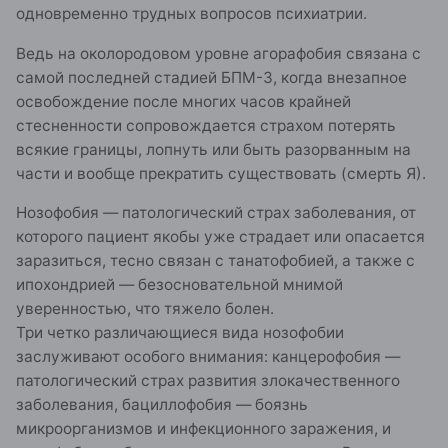
одновременно трудных вопросов психиатрии.
Ведь на околородовом уровне агорафобия связана с
самой последней стадией БПМ-3, когда внезапное
освобождение после многих часов крайней
стесненности сопровождается страхом потерять
всякие границы, лопнуть или быть разорванным на
части и вообще прекратить существовать (смерть Я).
Нозофобия — патологический страх заболевания, от
которого пациент якобы уже страдает или опасается
заразиться, тесно связан с танатофобией, а также с
ипохондрией — безосновательной мнимой
уверенностью, что тяжело болен.
Три четко различающиеся вида нозофобии
заслуживают особого внимания: канцерофобия —
патологический страх развития злокачественного
заболевания, бациллофобия — боязнь
микроорганизмов и инфекционного заражения, и