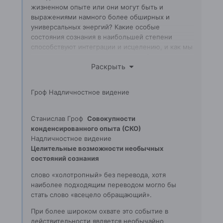
жизненном опыте или они могут быть и
выражениями намного более обширных и
универсальных энергий? Какие особые
состояния сознания в наибольшей степени
способствуют интеграции и исцелению, и как мы
можем научиться этим состояниям?
Раскрыть
В этой небольшой книге, обобщающей
результаты работы всей его жизни, Станислав
Гроф Надличностное видение
Гроф отвечает на эти вопросы и затрагивает
множество других. Вы узнаете о мирах шамана и
мистика, о том, как ваши околородовые
Станислав Гроф
Совокупности
переживания влияют на вас сейчас, чему вас
конденсированного опыта (СКО)
смогут научить надличностные переживания, и
Надличностное видение
многое другое.
Целительные возможности необычных
состояний сознания
слово «холотропный» без перевода, хотя
наиболее подходящим переводом могло бы
стать слово «всецело обращающий».
При более широком охвате это событие в
действительности является необычайно