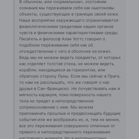
В обычном, или «нормальном», состоянии
сознания мы переживаем себя как ньютоновы
объекты, существующие в границах своей кожи.
Наше восприятие окружающего ограничивается
физиологическими пределами наших органов
чувств и физическими характеристиками среды.
Писатель и философ Алан Уоттc говорил о
подобном переживании себя как об
отождествлении с «эго в оболочке из кожи».
Ведь мы не можем видеть предметы, от которых
нас отделяет толстая стена, не можем видеть
корабли, находящиеся за горизонтом, или
обратную сторону Луны. Если мы сейчас в Праге,
то нам не расслышать, что же говорят о нас
друзья в Сан-Франциско. Не почувствовать нам и
мягкость каракуля, пока поверхность нашего
тела не придет в непосредственное
соприкосновение с ним. Мы можем
припоминать прошлые и предвосхищать будущие
события или же воображать их, и, тем не менее,
все это переживания совершенно отличные от
прямого и непосредственного переживания
настоящего момента. Но в надличностных