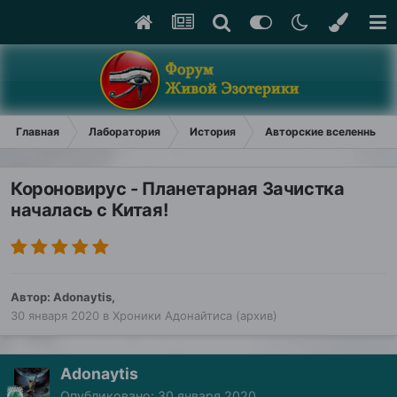
Главная
Лаборатория
История
Авторские вселенные (
Короновирус - Планетарная Зачистка
началась с Китая!
Автор:
Adonaytis
,
30 января 2020
в
Хроники Адонайтиса (архив)
Adonaytis
Опубликовано:
30 января 2020