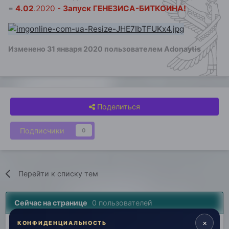
=
4.02
.2020 -
Запуск ГЕНЕЗИСА-БИТКОИНА!
Изменено
31 января 2020
пользователем Adonaytis
Поделиться
Подписчики
0
Перейти к списку тем
Сейчас на странице
0 пользователей
×
Нет пользователей, просматривающих эту страницу.
КОНФИДЕНЦИАЛЬНОСТЬ