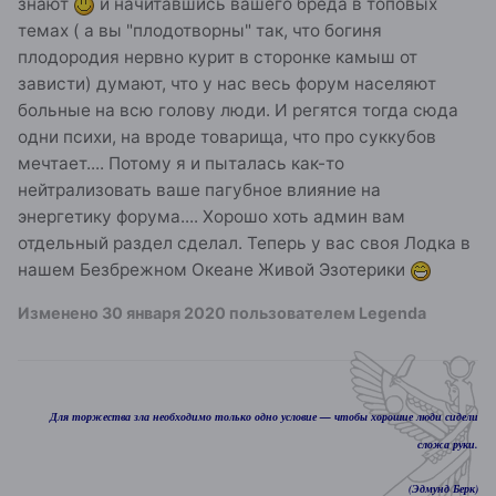
знают
и начитавшись вашего бреда в топовых
темах ( а вы "плодотворны" так, что богиня
плодородия нервно курит в сторонке камыш от
зависти) думают, что у нас весь форум населяют
больные на всю голову люди. И регятся тогда сюда
одни психи, на вроде товарища, что про суккубов
мечтает.... Потому я и пыталась как-то
нейтрализовать ваше пагубное влияние на
энергетику форума.... Хорошо хоть админ вам
отдельный раздел сделал. Теперь у вас своя Лодка в
нашем Безбрежном Океане Живой Эзотерики
Изменено
30 января 2020
пользователем Legenda
Для торжества зла необходимо только одно условие — чтобы хорошие люди сидели
сложа руки.
(Эдмунд Берк)