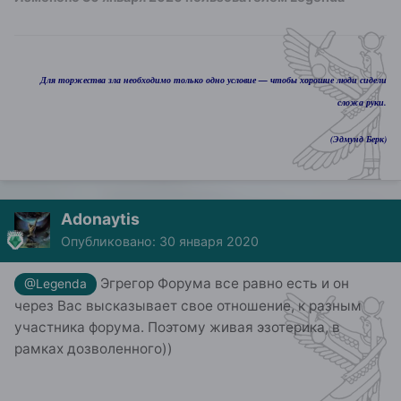
Для торжества зла необходимо только одно условие — чтобы хорошие люди сидели
сложа руки.
(Эдмунд Берк)
Adonaytis
Опубликовано:
30 января 2020
Эгрегор Форума все равно есть и он
@Legenda
через Вас высказывает свое отношение, к разным
участника форума. Поэтому живая эзотерика, в
рамках дозволенного))