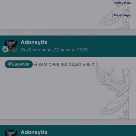
сложа руки.
(Эдмунд Берк)
Adonaytis
Опубликовано:
30 января 2020
А вам снов запредельных))
@Legenda
Adonaytis