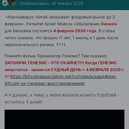
Опубликовано:
30 января 2020
«Коронавирус: Китай закрывает фондовый рынок до 3
февраля». Ретвитит Крэйг Мэйсон
«Обновление
Genesis
для Биткойна состоится
4 февраля 2020 года
.
В статье
четко сказано, что прошло 11 лет, 1 месяц и 1 день после
первоначального релиза. 11:11.
Помните фильм Терминатор-Генезис? Там сказано:
ЗАПОМНИ, ГЕНЕЗИС - ЭТО СКАЙНЕТ!!! Когда ГЕНЕЗИС
запустится - начнется СУДНЫЙ ДЕНЬ = 4 ФЕВРАЛЯ 2020 г.
https://bitcoinassociation.net/ru/videos/хардфорк-
!!!
bitcoin-sv-генезис-восстановление/
А я думаю, к чему у меня выпала монета 5 рублей -
осталось 5 дней!