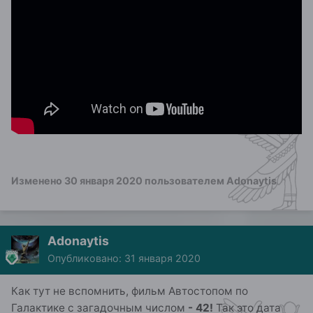
Изменено
30 января 2020
пользователем Adonaytis
Adonaytis
Опубликовано:
31 января 2020
Как тут не вспомнить, фильм Автостопом по
Галактике с загадочным числом
- 42!
Так это дата