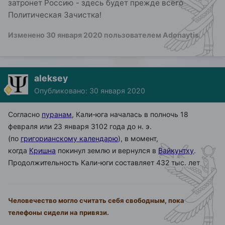
затронет Россию - здесь будет прежде всего
Политическая Зачистка!
Изменено
30 января 2020
пользователем Adonaytis
aleksey
Опубликовано:
30 января 2020
Согласно
пуранам
, Кали-юга началась в полночь 18
февраля или 23 января 3102 года до н. э.
(по
григорианскому календарю
), в момент,
когда
Кришна
покинул землю и вернулся в
Вайкунтху
.
Продолжительность Кали-юги составляет 432 тыс. лет
Человечество могло считать себя свободным, пока
телефоны сидели на привязи.