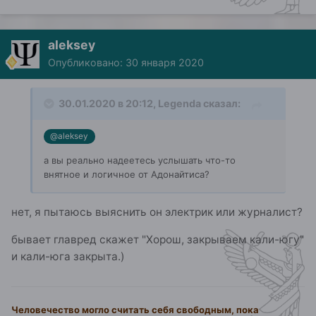
aleksey
Опубликовано:
30 января 2020
30.01.2020 в 20:12,
Legenda
сказал:
@aleksey
а вы реально надеетесь услышать что-то
внятное и логичное от Адонайтиса?
нет, я пытаюсь выяснить он электрик или журналист?
бывает главред скажет "Хорош, закрываем кали-югу"
и кали-юга закрыта.)
Человечество могло считать себя свободным, пока