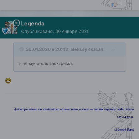
1
Legenda
Опубликовано:
30 января 2020
30.01.2020 в 20:42,
aleksey
сказал:
я не мучитель электриков
Для торжества зла необходимо только одно условие — чтобы хорошие люди сидели
сложа руки.
(Эдмунд Берк)