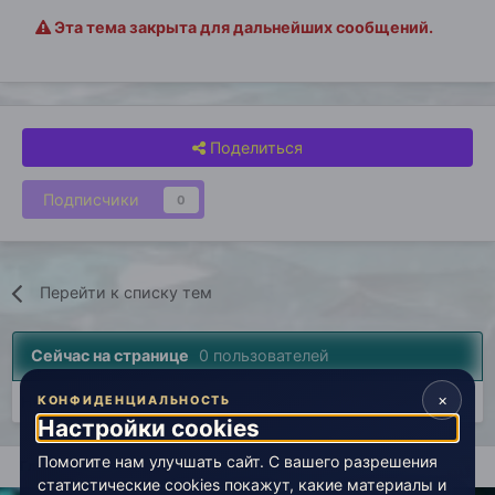
Эта тема закрыта для дальнейших сообщений.
Поделиться
Подписчики
0
Перейти к списку тем
Сейчас на странице
0 пользователей
×
Нет пользователей, просматривающих эту страницу.
КОНФИДЕНЦИАЛЬНОСТЬ
Настройки cookies
Помогите нам улучшать сайт. С вашего разрешения
Главная
Лаборатория
История
Авторские вселенные (
статистические cookies покажут, какие материалы и