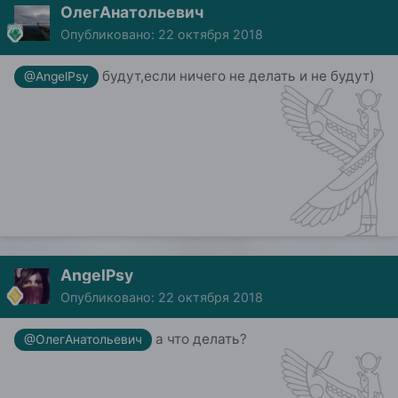
ОлегАнатольевич
Опубликовано:
22 октября 2018
будут,если ничего не делать и не будут)
@AngelPsy
AngelPsy
Опубликовано:
22 октября 2018
а что делать?
@ОлегАнатольевич