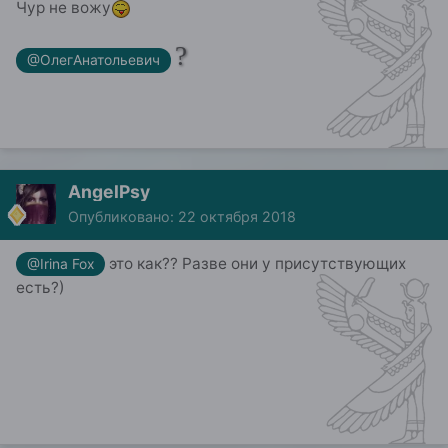
Чур не вожу
?
@ОлегАнатольевич
AngelPsy
Опубликовано:
22 октября 2018
это как?? Разве они у присутствующих
@Irina Fox
есть?)