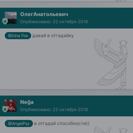
ОлегАнатольевич
Опубликовано:
22 октября 2018
давай в отгадайку
@Irina Fox
Neĝa
Опубликовано:
22 октября 2018
в отгадай способности))
@AngelPsy