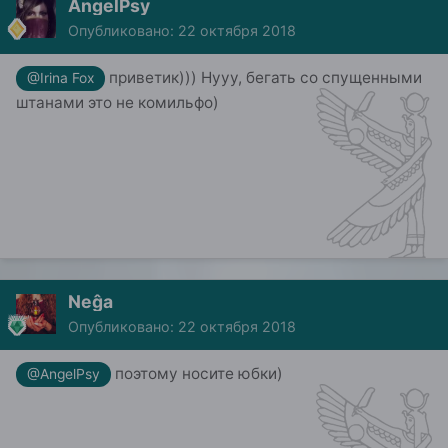
AngelPsy
Опубликовано:
22 октября 2018
приветик))) Нууу, бегать со спущенными
@Irina Fox
штанами это не комильфо)
Neĝa
Опубликовано:
22 октября 2018
поэтому носите юбки)
@AngelPsy