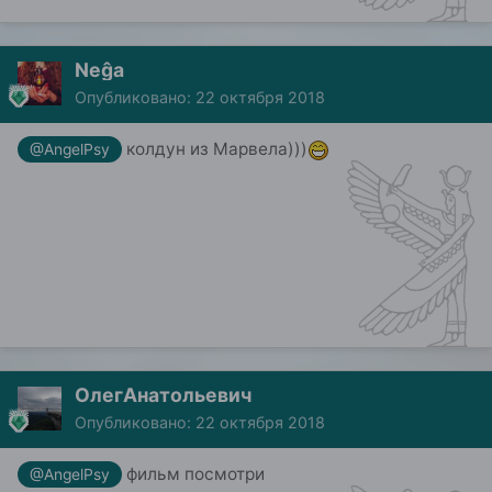
Neĝa
Опубликовано:
22 октября 2018
колдун из Марвела)))
@AngelPsy
ОлегАнатольевич
Опубликовано:
22 октября 2018
фильм посмотри
@AngelPsy