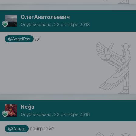
ОлегАнатольевич
Опубликовано:
22 октября 2018
да
@AngelPsy
Neĝa
Опубликовано:
22 октября 2018
поиграем?
@Сандр