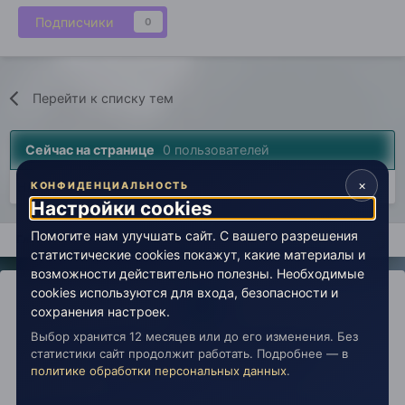
Подписчики
0
Перейти к списку тем
Сейчас на странице
0 пользователей
×
Нет пользователей, просматривающих эту страницу.
КОНФИДЕНЦИАЛЬНОСТЬ
Настройки cookies
Помогите нам улучшать сайт. С вашего разрешения
Главная
Открытый космос
Свободная аудитория эзотерики
статистические cookies покажут, какие материалы и
возможности действительно полезны. Необходимые
cookies используются для входа, безопасности и
сохранения настроек.
Выбор хранится 12 месяцев или до его изменения. Без
IPS Theme
by
IPSFocus
Политика конфиденциальности
статистики сайт продолжит работать. Подробнее — в
Обратная связь
Настройки cookies
политике обработки персональных данных
.
copyright © 2026 Живая Эзотерика
Powered by Invision Community