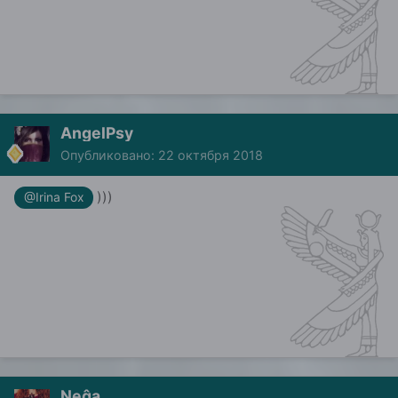
AngelPsy
Опубликовано:
22 октября 2018
)))
@Irina Fox
Neĝa