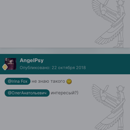
AngelPsy
Опубликовано:
22 октября 2018
не знаю такого
@Irina Fox
интересый?)
@ОлегАнатольевич