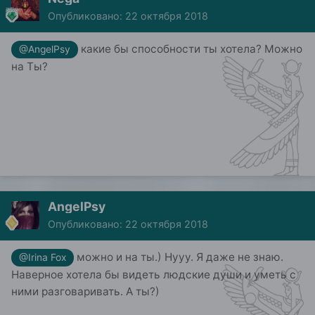
Опубликовано:
22 октября 2018
какие бы способности ты хотела? Можно
@AngelPsy
на Ты?
AngelPsy
Опубликовано:
22 октября 2018
можно и на ты.) Нууу. Я даже не знаю.
@Irina Fox
Наверное хотела бы видеть людские души и уметь с
ними разговаривать. А ты?)