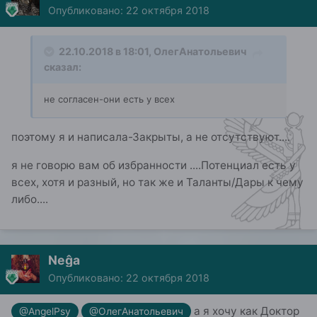
Опубликовано:
22 октября 2018
22.10.2018 в 18:01,
ОлегАнатольевич
сказал:
не согласен-они есть у всех
поэтому я и написала-Закрыты, а не отсутствуют....
я не говорю вам об избранности ....Потенциал есть у
всех, хотя и разный, но так же и Таланты/Дары к чему
либо....
Neĝa
Опубликовано:
22 октября 2018
а я хочу как Доктор
@AngelPsy
@ОлегАнатольевич