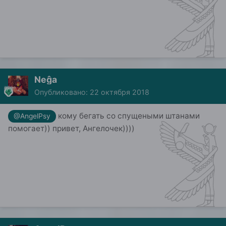
Neĝa
Опубликовано:
22 октября 2018
кому бегать со спущеными штанами
@AngelPsy
помогает)) привет, Ангелочек))))