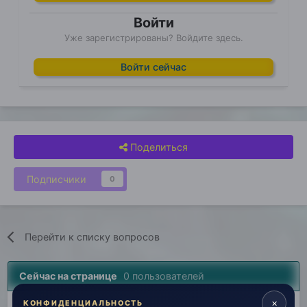
Войти
Уже зарегистрированы? Войдите здесь.
Войти сейчас
Поделиться
Подписчики
0
Перейти к списку вопросов
Сейчас на странице
0 пользователей
×
Нет пользователей, просматривающих эту страницу.
КОНФИДЕНЦИАЛЬНОСТЬ