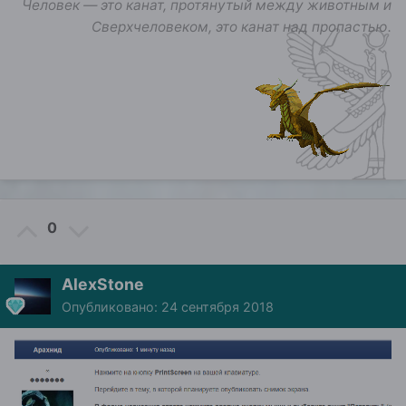
Человек — это канат, протянутый между животным и
Сверхчеловеком, это канат над пропастью.
0
AlexStone
Опубликовано:
24 сентября 2018