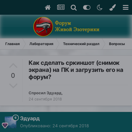
Главная
Лаборатория
Технический раздел
Вопросы и о
Как сделать сркиншот (снимок
экрана) на ПК и загрузить его на
0
форум?
Спросил
Эдуард
,
24 сентября 2018
Эдуард
Опубликовано:
24 сентября 2018