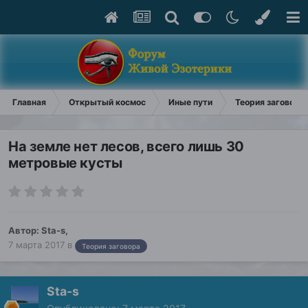
Главная
Открытый космос
Иные пути
Теория заговора
На земле нет лесов, всего лишь 30
метровые кусты
Автор:
Sta-s
,
7 марта 2017
в
Теория заговора
Sta-s