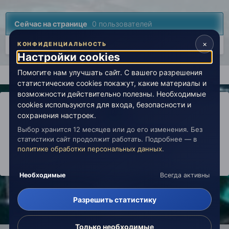
Сейчас на странице
0 пользователей
×
Нет пользователей, просматривающих эту страницу.
КОНФИДЕНЦИАЛЬНОСТЬ
Настройки cookies
Помогите нам улучшать сайт. С вашего разрешения
Главная
Открытый космос
Иные пути
Теория заговора
статистические cookies покажут, какие материалы и
возможности действительно полезны. Необходимые
cookies используются для входа, безопасности и
сохранения настроек.
Выбор хранится 12 месяцев или до его изменения. Без
IPS Theme
by
IPSFocus
Политика конфиденциальности
статистики сайт продолжит работать. Подробнее — в
Обратная связь
Настройки cookies
политике обработки персональных данных
.
copyright © 2026 Живая Эзотерика
Powered by Invision Community
Необходимые
Всегда активны
Разрешить статистику
Только необходимые