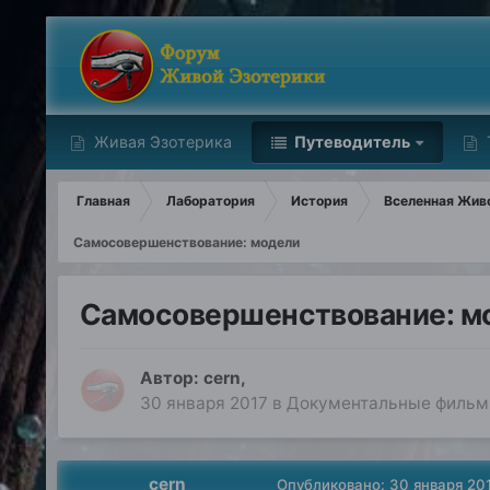
Живая Эзотерика
Путеводитель
Главная
Лаборатория
История
Вселенная Живо
Самосовершенствование: модели
Самосовершенствование: м
Автор:
cern
,
30 января 2017
в
Документальные фильмы
cern
Опубликовано:
30 января 20