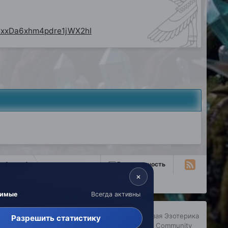
CxxDa6xhm4pdre1jWX2hI
 (архив)
Вся активность
×
димые
Всегда активны
copyright © 2026 Живая Эзотерика
Разрешить статистику
Powered by Invision Community