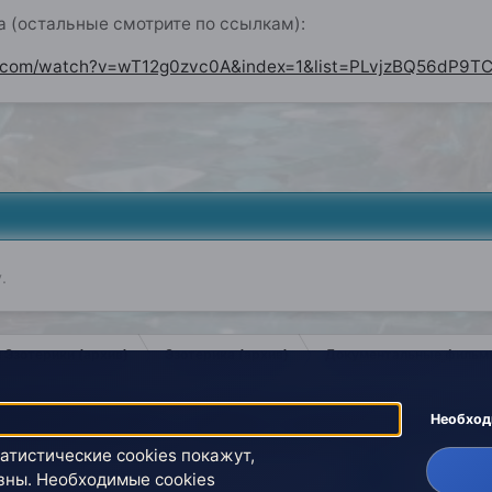
 (остальные смотрите по ссылкам):
e.com/watch?v=wT12g0zvc0A&index=1&list=PLvjzBQ56dP9T
.
 Эзотерики (архив)
Эзотерика (архив)
Документальные фильмы
Необхо
атистические cookies покажут,
зны. Необходимые cookies
йки cookies