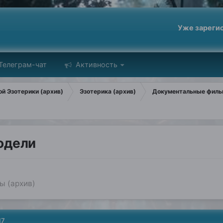
Уже зареги
Телеграм-чат
Активность
й Эзотерики (архив)
Эзотерика (архив)
Документальные филь
одели
 (архив)
17