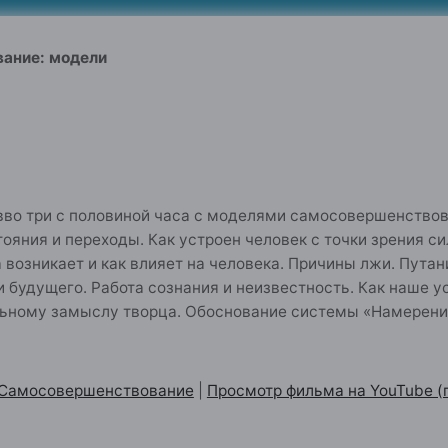
ание: модели
вво три с половиной часа с моделями самосовершенствов
тояния и переходы. Как устроен человек с точки зрения си
а возникает и как влияет на человека. Причины лжи. Пу
 будущего. Работа сознания и неизвестность. Как наше у
ьному замыслу творца. Обоснование системы «Намерени
 Самосовершенствование
|
Просмотр фильма на YouTube (