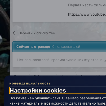
Первая часть фильма
https://www.youtub
Перейти к списку тем
Сейчас на странице
0 пользователей
Нет пользователей, просматривающих эту страницу
Главная
Лаборатория
История
Вселенная Живой
КОНФИДЕНЦИАЛЬНОСТЬ
Самосовершенствование: модели
Настройки cookies
Помогите нам улучшать сайт. С вашего разрешения ст
IPS Theme
by
IPSFocus
какие материалы и возможности действительно поле
Политика конфиденциальности
Обратная связь
Настро