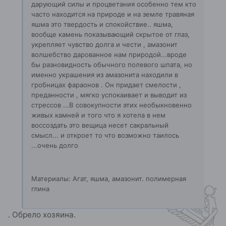
дарующий силы и процветания особенно тем кто
часто находится на природе и на земле травяная
яшма это твердость и спокойствие.. яшма,
вообще камень показывающий скрытое от глаз,
укрепляет чувство долга и чести , амазонит
волшебство дарованное нам природой...вроде
бы разновидность обычного полевого шпата, но
именно украшения из амазонита находили в
гробницах фараонов . Он придает смелости ,
преданности , мягко успокаивает и выводит из
стрессов ...В совокупности этих необыкновенно
живых камней и того что я хотела в нем
воссоздать это вещица несет сакральный
смысл... и откроет то что возможно таилось
...очень долго
Материалы: Агат, яшма, амазонит. полимерная
глина
. Обрело хозяина.