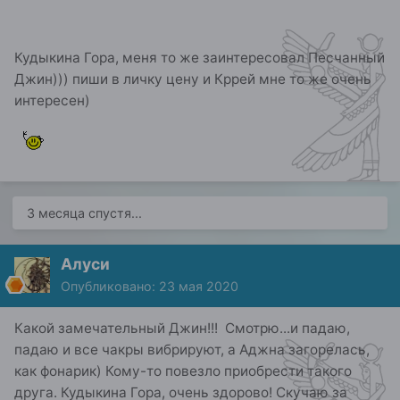
Кудыкина Гора, меня то же заинтересовал Песчанный
Джин))) пиши в личку цену и Кррей мне то же очень
интересен)
3 месяца спустя...
Алуси
Опубликовано:
23 мая 2020
Какой замечательный Джин!!! Смотрю...и падаю,
падаю и все чакры вибрируют, а Аджна загорелась,
как фонарик) Кому-то повезло приобрести такого
друга. Кудыкина Гора, очень здорово! Скучаю за