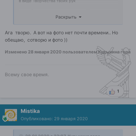
в виде Творчества твоих рук
подробности путешествия моего Желания пиши
Раскрыть
в личку
Ага творю. А вот на фото нет почти времени.. Но
обещаю, сотворю и фото ))
Изменено
28 января 2020
пользователем Кудыкина гора
Всему свое время.
1
Mistika
Опубликовано:
29 января 2020