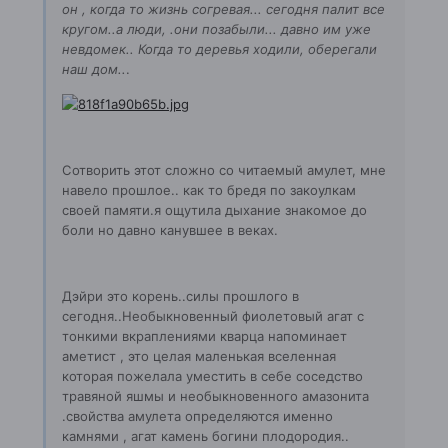
он , когда то жизнь согревая... сегодня палит все
кругом..а люди, .они позабыли... давно им уже
невдомек.. Когда то деревья ходили, оберегали
наш дом..
.
Сотворить этот сложно со читаемый амулет, мне
навело прошлое.. как то бредя по закоулкам
своей памяти.я ощутила дыхание знакомое до
боли но давно канувшее в веках.
Дэйри это корень..силы прошлого в
сегодня..Необыкновенный фиолетовый агат с
тонкими вкраплениями кварца напоминает
аметист , это целая маленькая вселенная
которая пожелала уместить в себе соседство
травяной яшмы и необыкновенного амазонита
.свойства амулета определяются именно
камнями , агат камень богини плодородия..