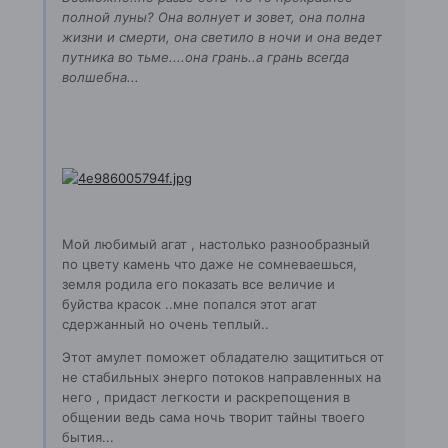
полной луны? Она волнует и зовет, она полна
жизни и смерти, она светило в ночи и она ведет
путника во тьме....она грань..а грань всегда
волшебна...
Мой любимый агат , настолько разнообразный
по цвету камень что даже не сомневаешься,
земля родила его показать все величие и
буйства красок ..мне попался этот агат
сдержанный но очень теплый..
Этот амулет поможет обладателю защититься от
не стабильных энерго потоков направленных на
него , придаст легкости и раскрепощения в
общении ведь сама ночь творит тайны твоего
бытия...