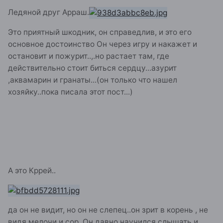
Ледяной друг Арраш.
Это приятный шкодник, он справедлив, и это его
основное достоинство Он через игру и накажет и
остановит и пожурит..,.но растает там, где
действительно стоит биться сердцу...азурит
,аквамарин и гранаты...(он только что нашел
хозяйку..пока писала этот пост...)
А это Кррей..
да он не видит, но он не слепец..он зрит в корень , не
видя мелочи и сор..Он давно научился слышать и