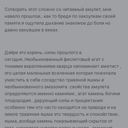
Сотворить этот сложно со читаемый амулет, мне
навело прошлое.. как то бредя по закоулкам своей
памяти.я ощутила дыхание знакомое до боли но
давно канувшее в веках.
Дэйри это корень..силы прошлого в
сегодня..Необыкновенный фиолетовый агат с
тонкими вкраплениями кварца напоминает аметист ,
это целая маленькая вселенная которая пожелала
уместить в себе соседство травяной яшмы и
необыкновенного амазонита .свойства амулета
определяются именно камнями , агат камень богини
плодородия.. дарующий силы и процветания
особенно тем кто часто находится на природе и на
земле травяная яшма это твердость и спокойствие..
яшма, вообще камень показывающий скрытое от
глаз, укрепляет чувство долга и чести , амазонит