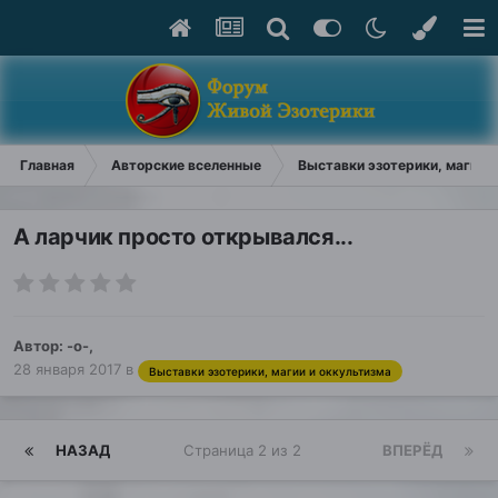
Главная
Авторские вселенные
Выставки эзотерики, магии и
А ларчик просто открывался...
Автор:
-о-
,
28 января 2017
в
Выставки эзотерики, магии и оккультизма
НАЗАД
Страница 2 из 2
ВПЕРЁД