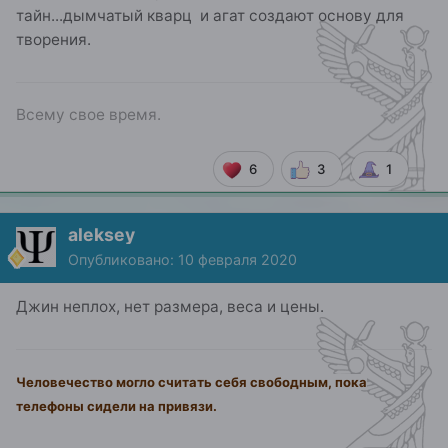
тайн...дымчатый кварц и агат создают основу для
творения.
Всему свое время.
6
3
1
aleksey
Опубликовано:
10 февраля 2020
Джин неплох, нет размера, веса и цены.
Человечество могло считать себя свободным, пока
телефоны сидели на привязи.