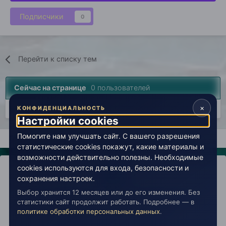
Подписчики
0
Перейти к списку тем
Сейчас на странице
0 пользователей
×
Нет пользователей, просматривающих эту страницу.
КОНФИДЕНЦИАЛЬНОСТЬ
Настройки cookies
Помогите нам улучшать сайт. С вашего разрешения
Главная
Лаборатория
История
Врата в эзотерику (арх
статистические cookies покажут, какие материалы и
возможности действительно полезны. Необходимые
cookies используются для входа, безопасности и
сохранения настроек.
Выбор хранится 12 месяцев или до его изменения. Без
IPS Theme
by
IPSFocus
Политика конфиденциальности
статистики сайт продолжит работать. Подробнее — в
Обратная связь
Настройки cookies
политике обработки персональных данных
.
copyright © 2026 Живая Эзотерика
Powered by Invision Community