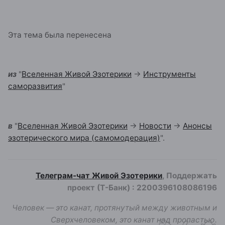
Эта тема была перенесена
из
"
Вселенная Живой Эзотерики
->
Инструменты
саморазвития
"
в
"
Вселенная Живой Эзотерики
->
Новости
->
Анонсы
эзотерического мира (самомодерация)
".
Телеграм-чат Живой Эзотерики
, Поддержать
проект (Т-Банк)
:
2200396108086196
Человек — это канат, протянутый между животным и
Сверхчеловеком, это канат над пропастью.