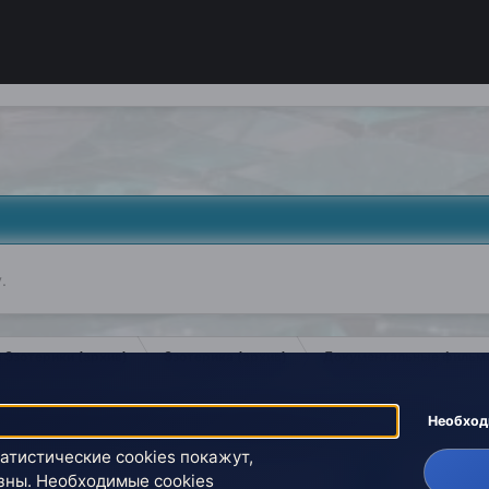
.
 Эзотерики (архив)
Эзотерика (архив)
Документальные фильмы
Необхо
атистические cookies покажут,
зны. Необходимые cookies