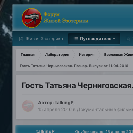
Живая Эзотерика
Путеводитель
Главная
Лаборатория
История
Вселенная Живо
Гость Татьяна Черниговская. Познер. Выпуск от 11.04.2016
Гость Татьяна Черниговская.
Автор:
talkingP
,
15 апреля 2016
в
Документальные фильмы
talkingP
Опубликовано:
15 апреля 20