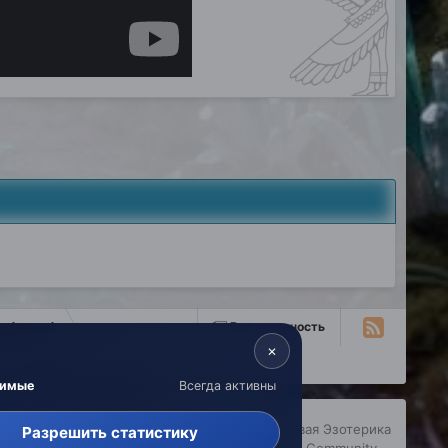
 (архив)
Вся активность
×
димые
Всегда активны
copyright © 2026 Живая Эзотерика
Разрешить статистику
Powered by Invision Community