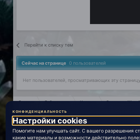
Перейти к списку тем
Сейчас на странице
0 пользователей
Нет пользователей, просматривающих эту страницу
Главная
Лаборатория
История
Вселенная Живой
КОНФИДЕНЦИАЛЬНОСТЬ
Гость Татьяна Черниговская. Познер. Выпуск от 11.04.2016
Настройки cookies
Помогите нам улучшать сайт. С вашего разрешения ст
IPS Theme
by
IPSFocus
какие материалы и возможности действительно поле