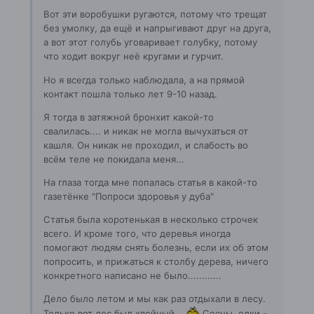
Вот эти воробушки ругаются, потому что трещат
без умолку, да ещё и напрыгивают друг на друга,
а вот этот голубь уговаривает голубку, потому
что ходит вокруг неё кругами и гурчит.
Но я всегда только наблюдала, а на прямой
контакт пошла только лет 9-10 назад.
Я тогда в затяжной бронхит какой-то
свалилась.... и никак не могла вычухаться от
кашля. Он никак не проходил, и слабость во
всём теле не покидала меня...
На глаза тогда мне попалась статья в какой-то
газетёнке "Попроси здоровья у дуба"
Статья была коротенькая в несколько строчек
всего. И кроме того, что деревья иногда
помогают людям снять болезнь, если их об этом
попросить, и прижаться к столбу дерева, ничего
конкретного написано не было............
Дело было летом и мы как раз отдыхали в лесу.
Только вот лес был хвойный...
Сосны, елки -