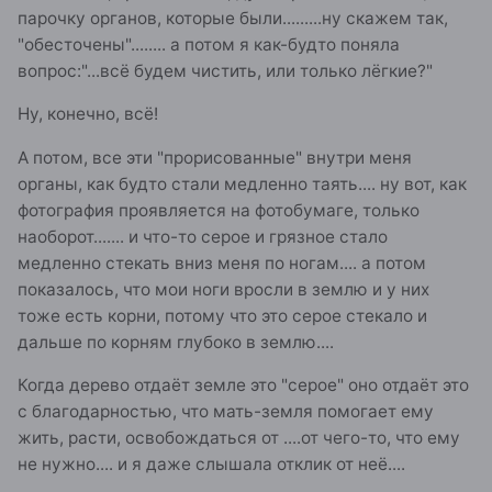
парочку органов, которые были.........ну скажем так,
"обесточены"........ а потом я как-будто поняла
вопрос:"...всё будем чистить, или только лёгкие?"
Ну, конечно, всё!
А потом, все эти "прорисованные" внутри меня
органы, как будто стали медленно таять.... ну вот, как
фотография проявляется на фотобумаге, только
наоборот....... и что-то серое и грязное стало
медленно стекать вниз меня по ногам.... а потом
показалось, что мои ноги вросли в землю и у них
тоже есть корни, потому что это серое стекало и
дальше по корням глубоко в землю....
Когда дерево отдаёт земле это "серое" оно отдаёт это
с благодарностью, что мать-земля помогает ему
жить, расти, освобождаться от ....от чего-то, что ему
не нужно.... и я даже слышала отклик от неё....