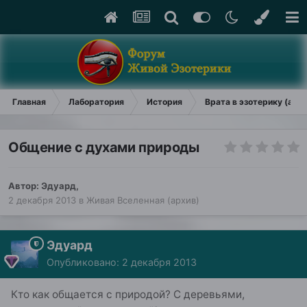
Главная
Лаборатория
История
Врата в эзотерику (арх
Общение с духами природы
Автор:
Эдуард
,
2 декабря 2013
в
Живая Вселенная (архив)
Эдуард
Опубликовано:
2 декабря 2013
Кто как общается с природой? С деревьями,