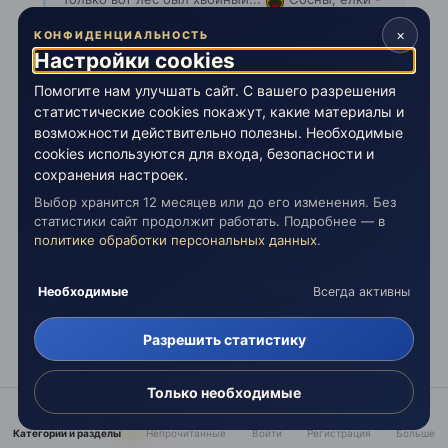
сколько угодно, а вот дуб пришлось поискать...
×
КОНФИДЕНЦИАЛЬНОСТЬ
Дерево было огромное, с толстенным стволом.
Настройки cookies
Чтобы обхватить его нужно было три меня,
чтобы мы взялись за руки...
Помогите нам улучшать сайт. С вашего разрешения
статистические cookies покажут, какие материалы и
Я подошла к нему и сказала вслух, что я никогда
возможности действительно полезны. Необходимые
с деревьями раньше не общалась, поэтому, если
cookies используются для входа, безопасности и
что я делаю не так, то прошу меня простить.
сохранения настроек.
Может мне показалось, а может дерево
Выбор хранится 12 месяцев или до его изменения. Без
действительно потянуло меня к себе.
статистики сайт продолжит работать. Подробнее — в
политике обработки персональных данных
.
Мне почему-то захотелось не просто прижаться
к его столбу, а именно обнять.... что я и
сделала...
Необходимые
Всегда активны
Сначала я ничего не чувствовала, а потом
закрыла глаза...они сами закрылись
Разрешить статистику
Только необходимые
Категории и разделы
Непрочитанные
Войти
Регистрация
Больше