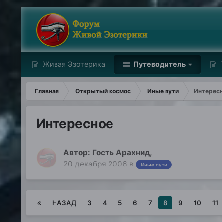
Живая Эзотерика
Путеводитель
Главная
Открытый космос
Иные пути
Интерес
Интересное
Автор: Гость Арахнид,
20 декабря 2006
в
Иные пути
НАЗАД
3
4
5
6
7
8
9
10
11