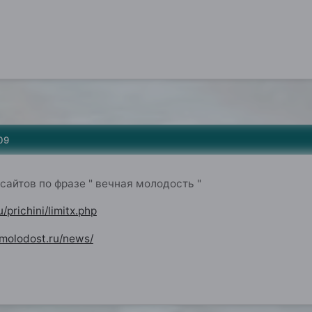
09
сайтов по фразе " вечная молодость "
/prichini/limitx.php
molodost.ru/news/