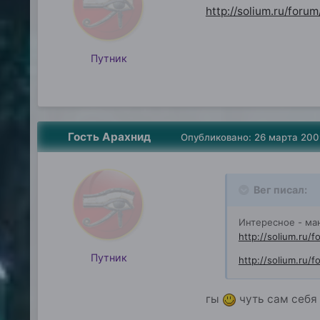
http://solium.ru/fo
Путник
Гость Арахнид
Опубликовано:
26 марта 200
Вег писал:
Интересное - ма
http://solium.ru
Путник
http://solium.ru
гы
чуть сам себя