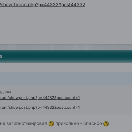
rum/showthread.php?p=44332#post44332
9
ндалы
/forum/showpost.php?p=44482&postcount=1
/forum/showpost.php?p=44332&postcount=1
 не загипнотизировал
прикольно - спасибо