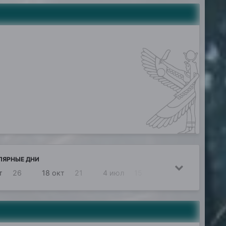
ЛЯРНЫЕ ДНИ
т
26
18 окт
21
4 июл
15
19 окт
13