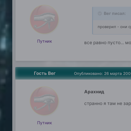
Вег писал:
проверил - они с
Путник
все равно пусто... 
Гость Вег
Опубликовано:
26 марта 200
Арахнид
странно я там не за
Путник