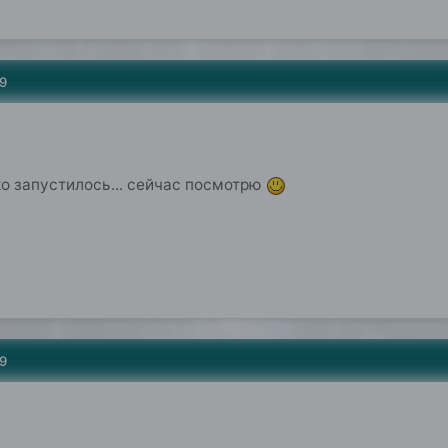
9
ько запустилось... сейчас посмотрю
9