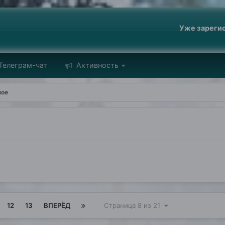
Уже зареги
Телеграм-чат
Активность
ное
12
13
ВПЕРЁД
Страница 8 из 21