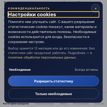
Высокочастотные духовные вибрации будут
строить гибкую материю организма человека, не
×
КОНФИДЕНЦИАЛЬНОСТЬ
Настройки cookies
рвущуюся, не бьющуюся, не ломающуюся, так как
весь спектр жизненных процессов в организме, вся
Помогите нам улучшать сайт. С вашего разрешения
его биохимия – изменится, что и образует
статистические cookies покажут, какие материалы и
жизнеустойчивость всего организма человека.
возможности действительно полезны. Необходимые
cookies используются для входа, безопасности и
Константа равновесия слияния астрального и
сохранения настроек.
физического планов откроет порталы иных
реальностей на Земле. Всё тайное станет явным, а
Выбор хранится 12 месяцев или до его изменения. Без
статистики сайт продолжит работать. Подробнее — в
гланое понятным.
политике обработки персональных данных
.
Люди, наконец – то, поймут, что разные феномены
мистики – это всего лишь разные аспекты материи.
Необходимые
Всегда активны
Разрешить статистику
Только тонковибрационные процессы духовно –
Только необходимые
интеллектуального мышления способны
нормализовать и держать в гармонии,
Категории и разделы
Непрочитанные
Войти
Регистрация
Больше