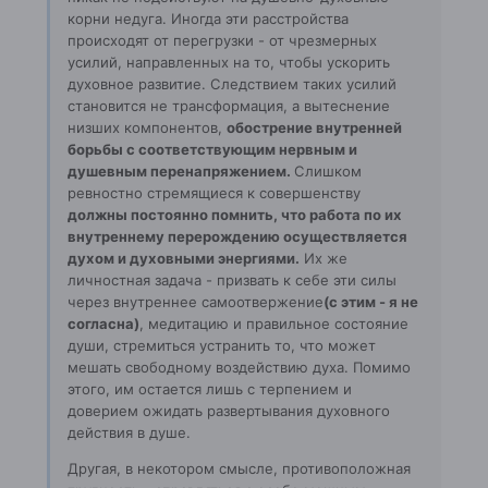
корни недуга. Иногда эти расстройства
происходят от перегрузки - от чрезмерных
усилий, направленных на то, чтобы ускорить
духовное развитие. Следствием таких усилий
становится не трансформация, а вытеснение
низших компонентов,
обострение внутренней
борьбы с соответствующим нервным и
душевным перенапряжением.
Слишком
ревностно стремящиеся к совершенству
должны постоянно помнить, что работа по их
внутреннему перерождению осуществляется
духом и духовными энергиями.
Их же
личностная задача - призвать к себе эти силы
через внутреннее самоотвержение
(с этим - я не
согласна)
, медитацию и правильное состояние
души, стремиться устранить то, что может
мешать свободному воздействию духа. Помимо
этого, им остается лишь с терпением и
доверием ожидать развертывания духовного
действия в душе.
Другая, в некотором смысле, противоположная