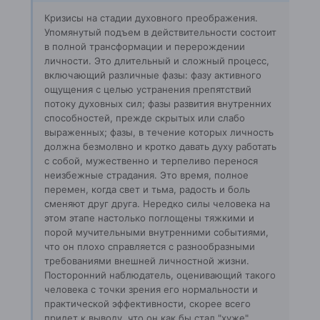
Кризисы на стадии духовного преображения.
Упомянутый подъем в действительности состоит
в полной трансформации и перерождении
личности. Это длительный и сложный процесс,
включающий различные фазы: фазу активного
ощущения с целью устранения препятствий
потоку духовных сил; фазы развития внутренних
способностей, прежде скрытых или слабо
выраженных; фазы, в течение которых личность
должна безмолвно и кротко давать духу работать
с собой, мужественно и терпеливо перенося
неизбежные страдания. Это время, полное
перемен, когда свет и тьма, радость и боль
сменяют друг друга. Нередко силы человека на
этом этапе настолько поглощены тяжкими и
порой мучительными внутренними событиями,
что он плохо справляется с разнообразными
требованиями внешней личностной жизни.
Посторонний наблюдатель, оценивающий такого
человека с точки зрения его нормальности и
практической эффективности, скорее всего
придет к выводу, что он как бы стал "хуже",