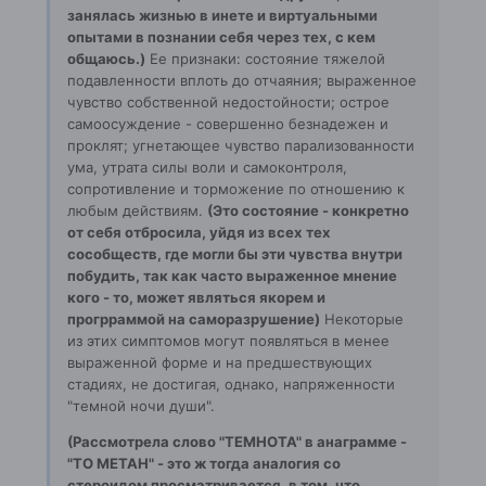
занялась жизнью в инете и виртуальными
опытами в познании себя через тех, с кем
общаюсь.)
Ее признаки: состояние тяжелой
подавленности вплоть до отчаяния; выраженное
чувство собственной недостойности; острое
самоосуждение - совершенно безнадежен и
проклят; угнетающее чувство парализованности
ума, утрата силы воли и самоконтроля,
сопротивление и торможение по отношению к
любым действиям.
(Это состояние - конкретно
от себя отбросила, уйдя из всех тех
сособществ, где могли бы эти чувства внутри
побудить, так как часто выраженное мнение
кого - то, может являться якорем и
прогрраммой на саморазрушение)
Некоторые
из этих симптомов могут появляться в менее
выраженной форме и на предшествующих
стадиях, не достигая, однако, напряженности
"темной ночи души".
(Рассмотрела слово "ТЕМНОТА" в анаграмме -
"ТО МЕТАН" - это ж тогда аналогия со
стероидом просматривается, в том, что