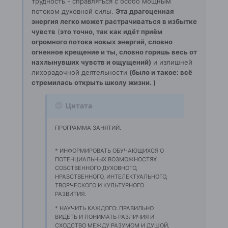
трудность - справляться с особо мощным
потоком духовной силы.
Эта драгоценная
энергия легко может растрачиваться в избытке
чувств
(
это точно, так как идёт приём
огромного потока новых энергий, словно
огненное крещение и ты, словно горишь весь от
нахлынувших чувств и ощущений)
и излишней
лихорадочной деятельности
(было и такое: всё
стремилась открыть школу жизни. )
Цитата
ПРОГРАММА ЗАНЯТИЙ.
* ИНФОРМИРОВАТЬ ОБУЧАЮЩИХСЯ О
ПОТЕНЦИАЛЬНЫХ ВОЗМОЖНОСТЯХ
СОБСТВЕННОГО ДУХОВНОГО,
НРАВСТВЕННОГО, ИНТЕЛЕКТУАЛЬНОГО,
ТВОРЧЕСКОГО И КУЛЬТУРНОГО
РАЗВИТИЯ.
* НАУЧИТЬ КАЖДОГО: ПРАВИЛЬНО
ВИДЕТЬ И ПОНИМАТЬ РАЗЛИЧИЯ И
СХОДСТВО МЕЖДУ РАЗУМОМ И ДУШОЙ,