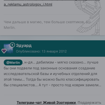
a_reklamu_astrologov_i.html
Чем дальше в магию, тем больше скептиков. (с)
Merlin.
Эдуард
Опубликовано:
13 января 2012
, н-дя... дебилизм - мягко сказано... лучше
@Merlin
бы они подвели под законные основания создание
исследовательской базы и иучебных отделений для
этой темы... Тогда бы можно было классифицировать
бы специалистов... А тут - просто под коврик замели...
Телеграм-чат Живой Эзотерики
, Поддержать