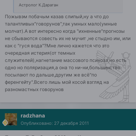
Астролог К.Дараган
Пожывэм побачым казав слипый,ну а что до
талантливых"говорунов",так умных мало(умные
молчат).А вот интересно когда "ихненные"прогнозы
не сбываются совесть их не мучит ,не стыдно им, или
как с "гуся вода"?Мне лично кажется что это
очередная истерия(от темных
служителей),нагнетание массового психоза,но есть
одно но поляризация,а она то ни-ни,большинство
посылают по дальше,другим же всё"по
ференгейту".Всего лишь мой косой взгляд на
разномастных говорунов
radzhana
Опубликовано:
27 декабря 2011