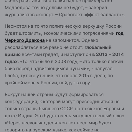
осень расставит все точки над i. «Премьерство
Медведева точно долгим не будет, – заверил
журналистов эксперт. – Сработает эффект балласта».
Несмотря на то что политическую верхушку России
будет штормить, экономическими потрясениями
год
Черного Дракона
не запомнится. Однако
расслабляться все равно не стоит:
глобальный
кризис
все-таки грядет, и наступит он
в 2013 – 2014
годах
. «То, что было в 2008 году, – это только легкий
бриз перед надвигающимся цунами», - напугал
Глоба, тут же утешив, что после 2015 г. дела, по
крайней мере у России, пойдут в гору.
Вокруг нашей страны будут формироваться
конфедерация, к которой могут присоединиться не
только страны бывшего СССР, но также юг Европы и
даже Индия. Это будет очень могущественный союз.
«Через несколько десятков лет весь мир будет
говорить на русском языке, как сейчас на