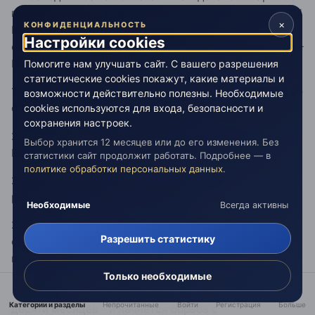
года. 5.02.1934 – точный квадрат Юпитер – Плутон (24
×
КОНФИДЕНЦИАЛЬНОСТЬ
Весов – 24 Рака), Юпитер не дошел 40' до точной
Настройки cookies
оппозиции с Ураном, 18.01.1934 точный квадрат Уран –
Плутон (24 Овна – 24 Рака).
Помогите нам улучшать сайт. С вашего разрешения
статистические cookies покажут, какие материалы и
15 января - Доклад Фредерика и Ирен Жолио-Кюри об
возможности действительно полезны. Необходимые
открытии искусственной радиоактивности.
cookies используются для входа, безопасности и
сохранения настроек.
20 января - Установление на Кубе диктатуры Ф.
Выбор хранится 12 месяцев или до его изменения. Без
Батисты.
статистики сайт продолжит работать. Подробнее — в
политике обработки персональных данных
.
21 января - Китайский пароход загорается и тонет на
реке Янцзы. Погибает 216 человек.
Необходимые
Всегда активны
26 января – 10 февраля - В Москве проходит XVII
Разрешить статистику
съезд ВКП(б). На съезде будет официально
провозглашена победа генеральной линии партии в
построении социализма, а сам он войдет в историю
Только необходимые
под названием Съезда победителей. Пройдет менее
Категории и разделы
Непрочитанные
Войти
Регистрация
Больше
десяти месяцев - и начнется борьба с