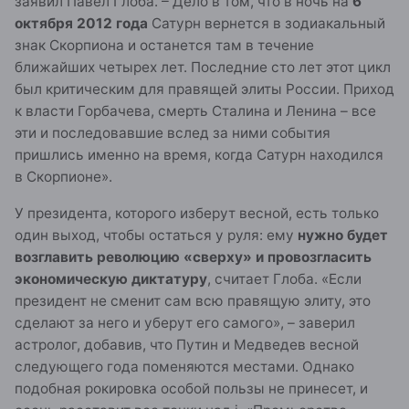
заявил Павел Глоба. – Дело в том, что в ночь на
6
октября 2012 года
Сатурн вернется в зодиакальный
знак Скорпиона и останется там в течение
ближайших четырех лет. Последние сто лет этот цикл
был критическим для правящей элиты России. Приход
к власти Горбачева, смерть Сталина и Ленина – все
эти и последовавшие вслед за ними события
пришлись именно на время, когда Сатурн находился
в Скорпионе».
У президента, которого изберут весной, есть только
один выход, чтобы остаться у руля: ему
нужно будет
возглавить революцию «сверху» и провозгласить
экономическую диктатуру
, считает Глоба. «Если
президент не сменит сам всю правящую элиту, это
сделают за него и уберут его самого», – заверил
астролог, добавив, что Путин и Медведев весной
следующего года поменяются местами. Однако
подобная рокировка особой пользы не принесет, и