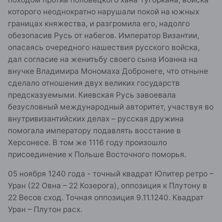
которого неоднократно нарушали покой на южных
границах княжества, и разгромила его, надолго
обезопасив Русь от набегов. Император Византии,
опасаясь очередного нашествия русского войска,
дал согласие на женитьбу своего сына Иоанна на
внучке Владимира Мономаха Добронеге, что отныне
сделало отношения двух великих государств
предсказуемыми. Киевская Русь завоевала
безусловный международный авторитет, участвуя во
внутривизантийских делах – русская дружина
помогала императору подавлять восстание в
Херсонесе. В том же 1116 году произошло
присоединение к Польше Восточного поморья.
05 ноября 1240 года - точный квадрат Юпитер ретро –
Уран (22 Овна – 22 Козерога), оппозиция к Плутону в
22 Весов сход. Точная оппозиция 9.11.1240. Квадрат
Уран – Плутон расх.