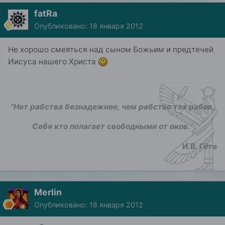
fatRa
Опубликовано:
18 января 2012
Не хорошо смеяться над сыном Божьим и предтечей
Иисуса нашего Христа
"Нет рабства безнадежнее, чем рабство тех рабов,
Себя кто полагает свободными от оков.
"
И.В. Гёте
Merlin
Опубликовано:
18 января 2012