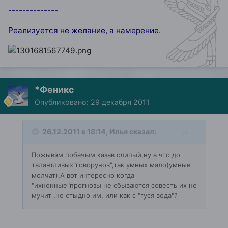
--------------
Реализуется не желание, а намерение.
*Феникс
Опубликовано:
29 декабря 2011
26.12.2011 в 18:14, Илья сказал:
Пожывэм побачым казав слипый,ну а что до
талантливых"говорунов",так умных мало(умные
молчат).А вот интересно когда
"ихненные"прогнозы не сбываются совесть их не
мучит ,не стыдно им, или как с "гуся вода"?