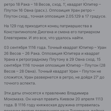
ретро 18 Рака – 18 Весов, сход. 1', квадрат Юпитер –
Плутон 16 Овна (расх.). Оппозиция Уран ретро –
Плутон сход., точная оппозиция 2.05.129 в 17 градусе.
На 129 год приходится конец патриаршества в
Константинополе Диогена и смена его патриархом
Елевтерием. И это все, что удалось найти.
03 сентября 1116 года. Точный квадрат Юпитер – Уран
26 Весов – 26 Рака. Оппозиция Юпитера и квадрат
Урана к ретроградному Плутону в 29 Овна сход. 15
сентября 1116 точная оппозиция Юпитер – Плутон (28
Весов – 28 Овна). Точный квадрат Уран – Плутон не
сложится, Уран развернется в ретро, не дойдя 27' до
точного аспекта.
Эти даты относятся к правлению Владимира
Мономаха. Он начал править Киевом 20 апреля 1113
года. В 1116 году княжеская дружина отправилась
походом против половецкого хана Тугоркана, войска